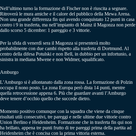
Nell’ultimo turno la formazione di Fischer non è riuscita a segnare.
Ritroverà le mura amiche e il calore del pubblico della Mewa Arena.
Non una grande differenza fin qui avendo conquistato 12 punti in casa
contro i 9 in trasferta, ma nell’impianto di Mainz il Magonza non perde
dallo scorso 5 dicembre: 1 pareggio e 3 vittorie.
Per la sfida di venerdì sera il Magonza si presenterà molto
probabilmente con due cambi rispetto alla trasferta di Dortmund. Al
centro della difesa Potulski e non Bell, in dubbio per un infortunio, a
sinistra in mediana Mwene e non Widmer, squalificato.
Amburgo
L’Amburgo si è allontanato dalla zona rossa. La formazione di Polzin
occupa il nono posto. La zona Europa però dista 14 punti, mentre
quella retrocessione appena 6. Più che guardare avanti l’Amburgo
deve tenere d’occhio quello che succede dietro.
Momento positivo comunque con la squadra che viene da cinque
risultati utili consecutivi, tre pareggi e nelle ultime due vittorie contro
Union Berlino e Heidenheim. Formazione che in trasferta fin qui non
ha brillato, appena tre punti frutto di tre pareggi prima della partita ad
Heidenheim che è concisa con la prima vittoria esterna.