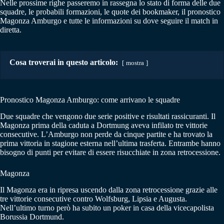
Nelle prossime righe passeremo in rassegna lo stato di forma delle due
squadre, le probabili formazioni, le quote dei bookmaker, il pronostico
Magonza Amburgo e tutte le informazioni su dove seguire il match in
diretta.
Cosa troverai in questo articolo:
mostra
Pronostico Magonza Amburgo: come arrivano le squadre
Due squadre che vengono due serie positive e risultati rassicuranti. Il
Magonza prima della caduta a Dortmung aveva infilato tre vittorie
consecutive. L’Amburgo non perde da cinque partite e ha trovato la
prima vittoria in stagione esterna nell’ultima trasferta. Entrambe hanno
bisogno di punti per evitare di essere risucchiate in zona retrocessione.
Magonza
Il Magonza era in ripresa uscendo dalla zona retrocessione grazie alle
tre vittorie consecutive contro Wolfsburg, Lipsia e Augusta.
Nell’ultimo turno però ha subito un poker in casa della vicecapolista
Borussia Dortmund.