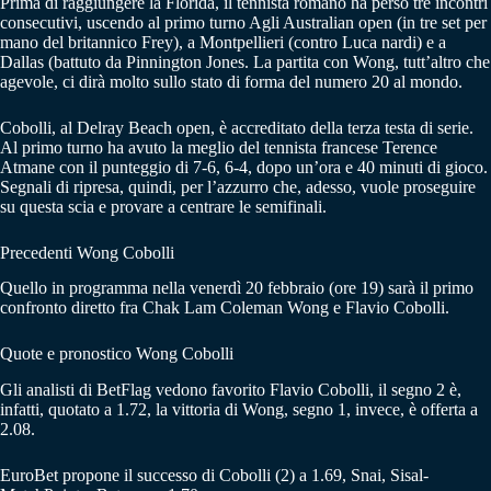
Prima di raggiungere la Florida, il tennista romano ha perso tre incontri
consecutivi, uscendo al primo turno Agli Australian open (in tre set per
mano del britannico Frey), a Montpellieri (contro Luca nardi) e a
Dallas (battuto da Pinnington Jones. La partita con Wong, tutt’altro che
agevole, ci dirà molto sullo stato di forma del numero 20 al mondo.
Cobolli, al Delray Beach open, è accreditato della terza testa di serie.
Al primo turno ha avuto la meglio del tennista francese Terence
Atmane con il punteggio di 7-6, 6-4, dopo un’ora e 40 minuti di gioco.
Segnali di ripresa, quindi, per l’azzurro che, adesso, vuole proseguire
su questa scia e provare a centrare le semifinali.
Precedenti Wong Cobolli
Quello in programma nella venerdì 20 febbraio (ore 19) sarà il primo
confronto diretto fra Chak Lam Coleman Wong e Flavio Cobolli.
Quote e pronostico Wong Cobolli
Gli analisti di BetFlag vedono favorito Flavio Cobolli, il segno 2 è,
infatti, quotato a 1.72, la vittoria di Wong, segno 1, invece, è offerta a
2.08.
EuroBet propone il successo di Cobolli (2) a 1.69, Snai, Sisal-