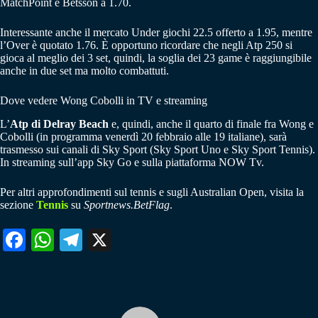
MatchPoint e Betsson a 1.70.
Interessante anche il mercato Under giochi 22.5 offerto a 1.95, mentre
l’Over è quotato 1.76. È opportuno ricordare che negli Atp 250 si
gioca al meglio dei 3 set, quindi, la soglia dei 23 game è raggiungibile
anche in due set ma molto combattuti.
Dove vedere Wong Cobolli in TV e streaming
L’
Atp di Delray Beach
e, quindi, anche il quarto di finale fra Wong e
Cobolli (in programma venerdì 20 febbraio alle 19 italiane), sarà
trasmesso sui canali di Sky Sport (Sky Sport Uno e Sky Sport Tennis).
In streaming sull’app Sky Go e sulla piattaforma NOW Tv.
Per altri approfondimenti sul tennis e sugli Australian Open, visita la
sezione
Tennis
su
Sportnews.BetFlag
.
Fa
W
Te
X
ce
ha
le
bo
ts
gr
ok
A
a