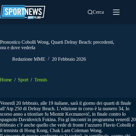
Salta
al
Cerca
contenuto
Pronostico Cobolli Wong, Quarti Delray Beach: precedenti,
ora e dove vederla
Redazione MME
20 Febbraio 2026
Home
/
Sport
/
Tennis
Venerdì 20 febbraio, alle 19 italiane, sarà il giorno dei quarti di finale
all’Atp 250 di Delray Beach. L’edizione in corso è la numero 34, lo
scorso anno a trionfare fu Miomir Kecmanović, in finale contro lo
spagnolo Davidovich Fokina. Fra gl iincontri in programma venerdì 20
febbraio c’è anche quello che vede di fronte l’azzurro Flavio Cobolli e
il tennista di Hong Kong, Chak Lam Coleman Wong.
Il vincente di questo confronto se la vederà, in semifinale, contro chi