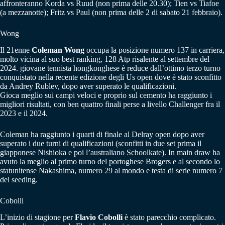
affronteranno Korda vs Ruud (non prima delle 20.30); Tien vs Tiafoe
(a mezzanotte); Fritz vs Paul (non prima delle 2 di sabato 21 febbraio).
Wong
Il 21enne
Coleman Wong
occupa la posizione numero 137 in carriera,
molto vicina al suo best ranking, 128 Atp risalente al settembre del
2024. giovane tennista hongkonghese è reduce dall’ottimo terzo turno
conquistato nella recente edizione degli Us open dove è stato sconfitto
da Andrey Rublev, dopo aver superato le qualificazioni.
Gioca meglio sui campi veloci e proprio sul cemento ha raggiunto i
migliori risultati, con ben quattro finali perse a livello Challenger fra il
2023 e il 2024.
Coleman ha raggiunto i quarti di finale al Delray open dopo aver
superato i due turni di qualificazioni (sconfitti in due set prima il
giapponese Nishioka e poi l’australiano Schoolkate). In main draw ha
avuto la meglio al primo turno del portoghese Brogers e al secondo lo
statunitense Nakashima, numero 29 al mondo e testa di serie numero 7
del seeding.
Cobolli
L’inizio di stagione per
Flavio Cobolli
è stato parecchio complicato.