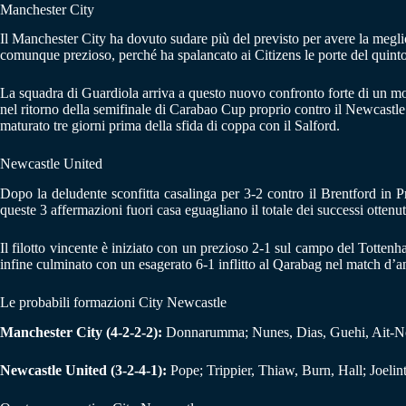
Manchester City
Il Manchester City ha dovuto sudare più del previsto per avere la megl
comunque prezioso, perché ha spalancato ai Citizens le porte del quint
La squadra di Guardiola arriva a questo nuovo confronto forte di un momen
nel ritorno della semifinale di Carabao Cup proprio contro il Newcastle.
maturato tre giorni prima della sfida di coppa con il Salford.
Newcastle United
Dopo la deludente sconfitta casalinga per 3-2 contro il Brentford in P
queste 3 affermazioni fuori casa eguagliano il totale dei successi ottenu
Il filotto vincente è iniziato con un prezioso 2-1 sul campo del Tottenh
infine culminato con un esagerato 6-1 inflitto al Qarabag nel match d’an
Le probabili formazioni City Newcastle
Manchester City (4-2-2-2):
Donnarumma; Nunes, Dias, Guehi, Ait-Nou
Newcastle United (3-2-4-1):
Pope; Trippier, Thiaw, Burn, Hall; Joel