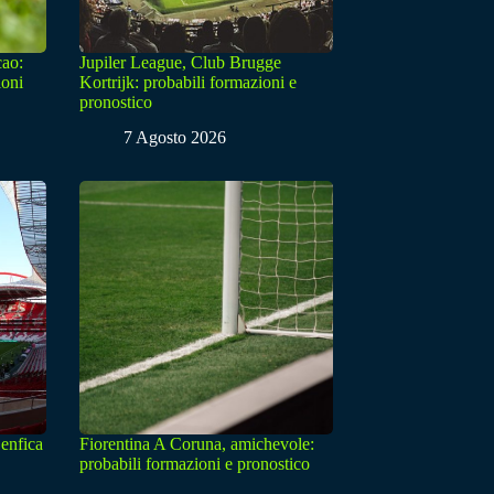
cao:
Jupiler League, Club Brugge
ioni
Kortrijk: probabili formazioni e
pronostico
7 Agosto 2026
enfica
Fiorentina A Coruna, amichevole:
probabili formazioni e pronostico