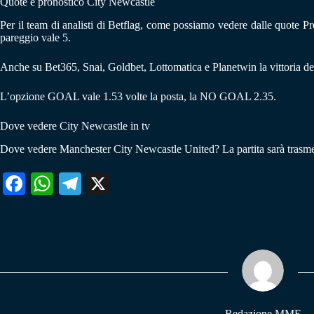
Quote e pronostico City Newcastle
Per il team di analisti di Betflag, come possiamo vedere dalle quote Pr
pareggio vale 5.
Anche su Bet365, Snai, Goldbet, Lottomatica e Planetwin la vittoria del
L’opzione GOAL vale 1.53 volte la posta, la NO GOAL 2.35.
Dove vedere City Newcastle in tv
Dove vedere Manchester City Newcastle United? La partita sarà trasme
Fa
W
Te
X
ce
ha
le
bo
ts
gr
ok
A
a
pp
m
Redazione MME