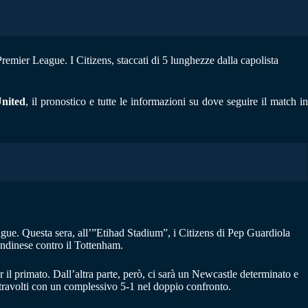
Premier League. I Citizens, staccati di 5 lunghezze dalla capolista
United
, il pronostico e tutte le informazioni su dove seguire il match in
ague. Questa sera, all’”Etihad Stadium”, i Citizens di Pep Guardiola
ondinese contro il Tottenham.
r il primato. Dall’altra parte, però, ci sarà un Newcastle determinato e
 travolti con un complessivo 5-1 nel doppio confronto.