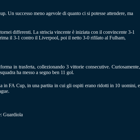
Cup. Un successo meno agevole di quanto ci si potesse attendere, ma
ornei differenti. La striscia vincente è iniziata con il convincente 3-1
a il 3-1 contro il Liverpool, poi il netto 3-0 rifilato al Fulham,
orma in trasferta, collezionando 3 vittorie consecutive. Curiosamente,
 la squadra ha messo a segno ben 11 gol.
in FA Cup, in una partita in cui gli ospiti erano ridotti in 10 uomini, e
ague.
: Guardiola