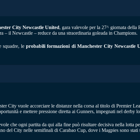
ster City Newcastle United
, gara valevole per la 27^ giornata della 
adra – il Newcastle – reduce da una straordinaria goleada in Champions.
e squadre, le
probabili formazioni di Manchester City Newcastle 
er City vuole accorciare le distanze nella corsa al titolo di Premier Le
pportunità e mettere pressione diretta ai Gunners, impegnati nel derby l
e che ogni partita da qui alla fine può risultare decisiva nella lotta pe
ano del City nelle semifinali di Carabao Cup, dove i Magpies sono stati