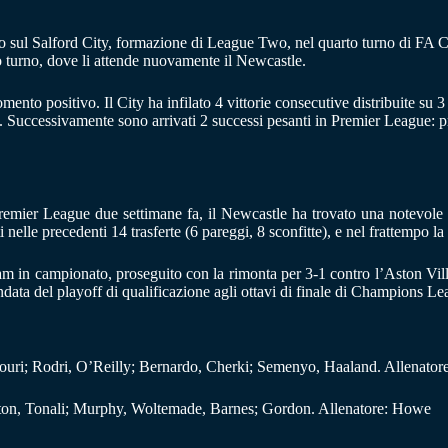
io sul Salford City, formazione di League Two, nel quarto turno di FA 
o turno, dove li attende nuovamente il Newcastle.
to positivo. Il City ha infilato 4 vittorie consecutive distribuite su 3 t
 Successivamente sono arrivati 2 successi pesanti in Premier League: prim
remier League due settimane fa, il Newcastle ha trovato una notevole f
ti nelle precedenti 14 trasferte (6 pareggi, 8 sconfitte), e nel frattempo
am in campionato, proseguito con la rimonta per 3-1 contro l’Aston Villa 
data del playoff di qualificazione agli ottavi di finale di Champions Le
ri; Rodri, O’Reilly; Bernardo, Cherki; Semenyo, Haaland. Allenatore
inton, Tonali; Murphy, Woltemade, Barnes; Gordon. Allenatore: Howe