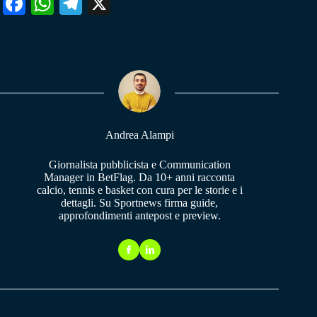
Fa
W
Te
X
ce
ha
le
bo
ts
gr
ok
A
a
pp
m
Andrea Alampi
Giornalista pubblicista e Communication
Manager in BetFlag. Da 10+ anni racconta
calcio, tennis e basket con cura per le storie e i
dettagli. Su Sportnews firma guide,
approfondimenti antepost e preview.