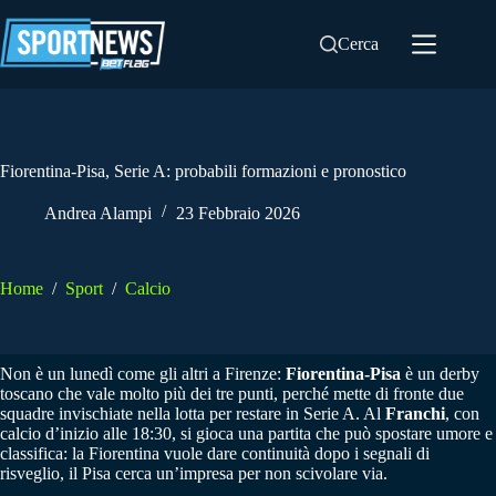
Salta
al
Cerca
contenuto
Fiorentina-Pisa, Serie A: probabili formazioni e pronostico
Andrea Alampi
23 Febbraio 2026
Home
/
Sport
/
Calcio
Non è un lunedì come gli altri a Firenze:
Fiorentina-Pisa
è un derby
toscano che vale molto più dei tre punti, perché mette di fronte due
squadre invischiate nella lotta per restare in Serie A. Al
Franchi
, con
calcio d’inizio alle 18:30, si gioca una partita che può spostare umore e
classifica: la Fiorentina vuole dare continuità dopo i segnali di
risveglio, il Pisa cerca un’impresa per non scivolare via.