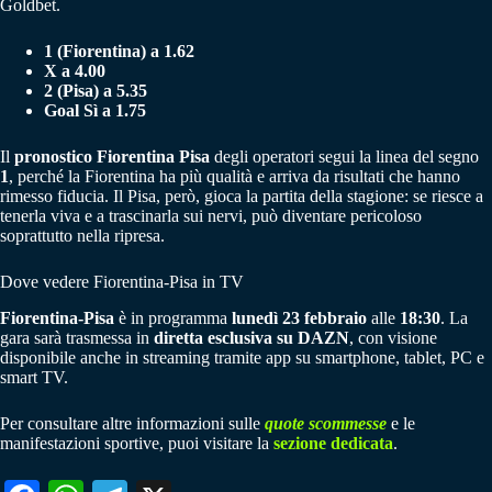
Goldbet.
1 (Fiorentina) a 1.62
X a 4.00
2 (Pisa) a 5.35
Goal Sì a 1.75
Il
pronostico Fiorentina Pisa
degli operatori segui la linea del segno
1
, perché la Fiorentina ha più qualità e arriva da risultati che hanno
rimesso fiducia. Il Pisa, però, gioca la partita della stagione: se riesce a
tenerla viva e a trascinarla sui nervi, può diventare pericoloso
soprattutto nella ripresa.
Dove vedere Fiorentina-Pisa in TV
Fiorentina-Pisa
è in programma
lunedì 23 febbraio
alle
18:30
. La
gara sarà trasmessa in
diretta esclusiva su DAZN
, con visione
disponibile anche in streaming tramite app su smartphone, tablet, PC e
smart TV.
Per consultare altre informazioni sulle
quote scommesse
e le
manifestazioni sportive, puoi visitare la
sezione dedicata
.