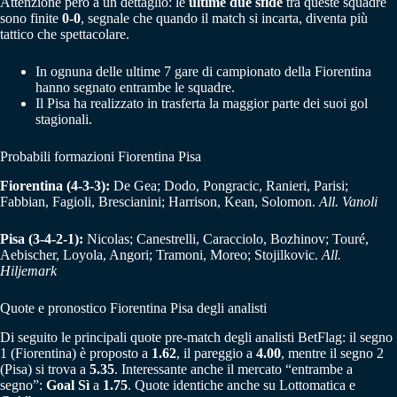
Attenzione però a un dettaglio: le
ultime due sfide
tra queste squadre
sono finite
0-0
, segnale che quando il match si incarta, diventa più
tattico che spettacolare.
In ognuna delle ultime 7 gare di campionato della Fiorentina
hanno segnato entrambe le squadre.
Il Pisa ha realizzato in trasferta la maggior parte dei suoi gol
stagionali.
Probabili formazioni Fiorentina Pisa
Fiorentina (4-3-3):
De Gea; Dodo, Pongracic, Ranieri, Parisi;
Fabbian, Fagioli, Brescianini; Harrison, Kean, Solomon.
All. Vanoli
Pisa (3-4-2-1):
Nicolas; Canestrelli, Caracciolo, Bozhinov; Touré,
Aebischer, Loyola, Angori; Tramoni, Moreo; Stojilkovic.
All.
Hiljemark
Quote e pronostico Fiorentina Pisa degli analisti
Di seguito le principali quote pre-match degli analisti BetFlag: il segno
1 (Fiorentina) è proposto a
1.62
, il pareggio a
4.00
, mentre il segno 2
(Pisa) si trova a
5.35
. Interessante anche il mercato “entrambe a
segno”:
Goal Sì
a
1.75
. Quote identiche anche su Lottomatica e