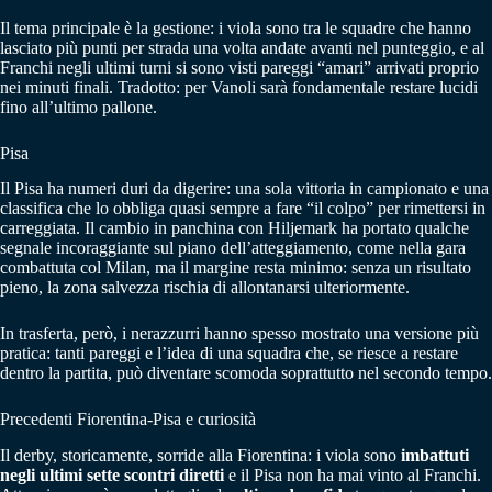
Il tema principale è la gestione: i viola sono tra le squadre che hanno
lasciato più punti per strada una volta andate avanti nel punteggio, e al
Franchi negli ultimi turni si sono visti pareggi “amari” arrivati proprio
nei minuti finali. Tradotto: per Vanoli sarà fondamentale restare lucidi
fino all’ultimo pallone.
Pisa
Il Pisa ha numeri duri da digerire: una sola vittoria in campionato e una
classifica che lo obbliga quasi sempre a fare “il colpo” per rimettersi in
carreggiata. Il cambio in panchina con Hiljemark ha portato qualche
segnale incoraggiante sul piano dell’atteggiamento, come nella gara
combattuta col Milan, ma il margine resta minimo: senza un risultato
pieno, la zona salvezza rischia di allontanarsi ulteriormente.
In trasferta, però, i nerazzurri hanno spesso mostrato una versione più
pratica: tanti pareggi e l’idea di una squadra che, se riesce a restare
dentro la partita, può diventare scomoda soprattutto nel secondo tempo.
Precedenti Fiorentina-Pisa e curiosità
Il derby, storicamente, sorride alla Fiorentina: i viola sono
imbattuti
negli ultimi sette scontri diretti
e il Pisa non ha mai vinto al Franchi.