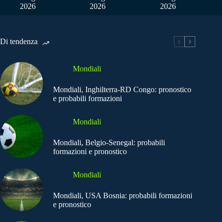
2026
2026
2026
Di tendenza
Mondiali
Mondiali, Inghilterra-RD Congo: pronostico
e probabili formazioni
Mondiali
Mondiali, Belgio-Senegal: probabili
formazioni e pronostico
Mondiali
Mondiali, USA Bosnia: probabili formazioni
e pronostico