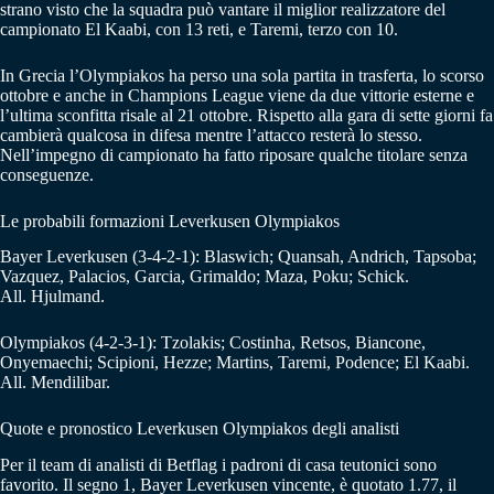
strano visto che la squadra può vantare il miglior realizzatore del
campionato El Kaabi, con 13 reti, e Taremi, terzo con 10.
In Grecia l’Olympiakos ha perso una sola partita in trasferta, lo scorso
ottobre e anche in Champions League viene da due vittorie esterne e
l’ultima sconfitta risale al 21 ottobre. Rispetto alla gara di sette giorni fa
cambierà qualcosa in difesa mentre l’attacco resterà lo stesso.
Nell’impegno di campionato ha fatto riposare qualche titolare senza
conseguenze.
Le probabili formazioni Leverkusen Olympiakos
Bayer Leverkusen (3-4-2-1): Blaswich; Quansah, Andrich, Tapsoba;
Vazquez, Palacios, Garcia, Grimaldo; Maza, Poku; Schick.
All. Hjulmand.
Olympiakos (4-2-3-1): Tzolakis; Costinha, Retsos, Biancone,
Onyemaechi; Scipioni, Hezze; Martins, Taremi, Podence; El Kaabi.
All. Mendilibar.
Quote e pronostico Leverkusen Olympiakos degli analisti
Per il team di analisti di Betflag i padroni di casa teutonici sono
favorito. Il segno 1, Bayer Leverkusen vincente, è quotato 1.77, il