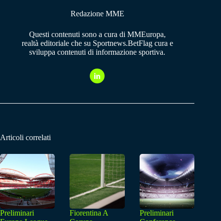
Redazione MME
Questi contenuti sono a cura di MMEuropa,
realtà editoriale che su Sportnews.BetFlag cura e
sviluppa contenuti di informazione sportiva.
Articoli correlati
Preliminari
Fiorentina A
Preliminari