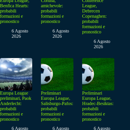
Europa League,
Coruna,
Conference
Benfica Hearts:
amichevole:
League,
probabili
probabili
Debrecen
formazioni e
formazioni e
Copenaghen:
pronostico
pronostico
probabili
formazioni e
6 Agosto
6 Agosto
pronostico
2026
2026
6 Agosto
2026
Europa League
Preliminari
Preliminari
preliminari, Paok
Europa League,
Europa League,
Anderlecht:
Salisburgo-Pafos:
Hradec-Besiktas:
probabili
probabili
probabili
formazioni e
formazioni e
formazioni e
pronostico
pronostico
pronostico
6 Agosto
6 Agosto
6 Agosto