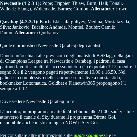
Newcastle (4-2-3-1):
Pope; Trippier, Thiaw, Burn, Hall; Tonali,
Willock; Elanga, Woltemade, Barnes; Gordon.
Allenatore:
Howe.
Qarabag (4-2-3-1):
Kochalski; Jafarguliyev, Medina, Mustafazada,
Silva; Jankovic, Bicalho; Andrade, Montiel, Zoubir; Camilo
Duran.
Allenatore:
Qurbanov.
Quote e pronostico Newcastle-Qarabag degli analisti
Dando un’occhiata alle previsioni degli analisti di BetFlag, nella gara
di Champions League tra Newcastle e Qarabag, i padroni di casa
partono favoriti. Infatti, il successo interno (1) è quotato 1.12, mentre il
segno X e il 2 vengono pagati rispettivamente 10.00 e 16.50. Nel
palinsesto complessivo delle scommesse relative a questa sfida, i
bookmaker Lottomatica, Goldbet e Planetwin365 propongono l’1
sempre a 1.12.
Dove vedere Newcastle-Qarabag in tv
L’incontro, in programma martedì 24 febbraio alle 21.00, sarà visibile
attraverso il canale di Sky durante il programma Diretta Gol,
disponibile anche in streaming su NOW e Sky Go.
Per consultare altre informazioni sulle
quote scommesse
e le