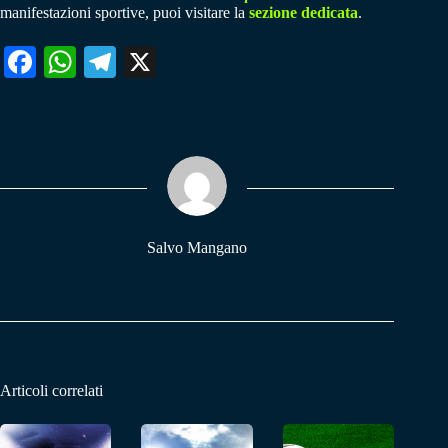
manifestazioni sportive, puoi visitare la
sezione dedicata
.
Fa
W
Te
X
ce
ha
le
bo
ts
gr
ok
A
a
pp
m
Salvo Mangano
Articoli correlati