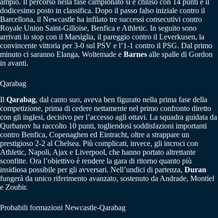
ampio. Il percorso nella fase campionato si è chiuso con 14 punti e il
dodicesimo posto in classifica. Dopo il passo falso iniziale contro il
Barcellona, il Newcastle ha infilato tre successi consecutivi contro
Royale Union Saint-Gilloise, Benfica e Athletic. In seguito sono
arrivati lo stop con il Marsiglia, il pareggio contro il Leverkusen, la
convincente vittoria per 3-0 sul PSV e l’1-1 contro il PSG. Dal primo
minuto ci saranno Elanga, Woltemade e
Barnes
alle spalle di Gordon
in avanti.
Qarabag
Il
Qarabag
, dal canto suo, aveva ben figurato nella prima fase della
competizione, prima di cedere nettamente nel primo confronto diretto
con gli inglesi, decisivo per l’accesso agli ottavi. La squadra guidata da
Qurbanov ha raccolto 10 punti, togliendosi soddisfazioni importanti
contro Benfica, Copenaghen ed Eintracht, oltre a strappare un
prestigioso 2-2 al Chelsea. Più complicati, invece, gli incroci con
Athletic, Napoli, Ajax e Liverpool, che hanno portato altrettante
sconfitte. Ora l’obiettivo è rendere la gara di ritorno quanto più
insidiosa possibile per gli avversari. Nell’undici di partenza,
Duran
fungerà da unico riferimento avanzato, sostenuto da Andrade, Montiel
e Zoubir.
Probabili formazioni Newcastle-Qarabag