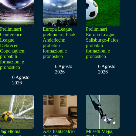
Preliminari
Europa League
Preliminari
Conference
preliminari, Paok
Europa League,
League,
Anderlecht:
Salisburgo-Pafos:
Debrecen
probabili
probabili
Copenaghen:
formazioni e
formazioni e
probabili
pronostico
pronostico
formazioni e
6 Agosto
6 Agosto
pronostico
2026
2026
6 Agosto
2026
Jagiellonia
Asta Fantacalcio
Musetti Mejia,