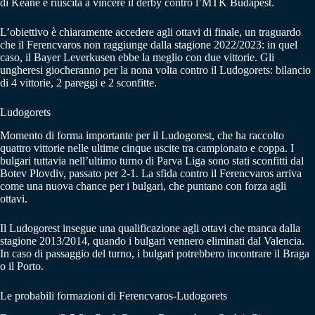
di Keane è riuscita a vincere il derby contro l’MTK Budapest.
L’obiettivo è chiaramente accedere agli ottavi di finale, un traguardo
che il Ferencvaros non raggiunge dalla stagione 2022/2023: in quel
caso, il Bayer Leverkusen ebbe la meglio con due vittorie. Gli
ungheresi giocheranno per la nona volta contro il Ludogorets: bilancio
di 4 vittorie, 2 pareggi e 2 sconfitte.
Ludogorets
Momento di forma importante per il Ludogorest, che ha raccolto
quattro vittorie nelle ultime cinque uscite tra campionato e coppa. I
bulgari tuttavia nell’ultimo turno di Parva Liga sono stati sconfitti dal
Botev Plovdiv, passato per 2-1. La sfida contro il Ferencvaros arriva
come una nuova chance per i bulgari, che puntano con forza agli
ottavi.
Il Ludogorest insegue una qualificazione agli ottavi che manca dalla
stagione 2013/2014, quando i bulgari vennero eliminati dal Valencia.
In caso di passaggio del turno, i bulgari potrebbero incontrare il Braga
o il Porto.
Le probabili formazioni di Ferencvaros-Ludogorets