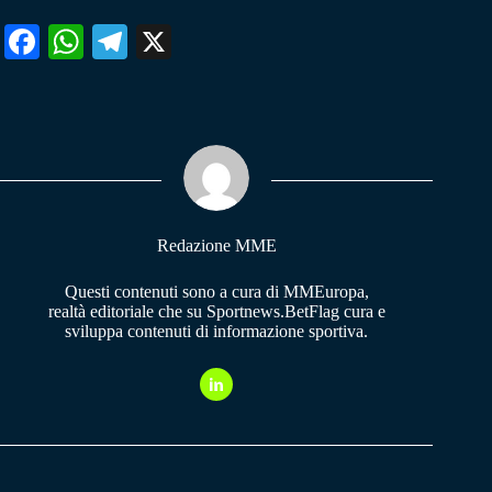
Fa
W
Te
X
ce
ha
le
bo
ts
gr
ok
A
a
pp
m
Redazione MME
Questi contenuti sono a cura di MMEuropa,
realtà editoriale che su Sportnews.BetFlag cura e
sviluppa contenuti di informazione sportiva.