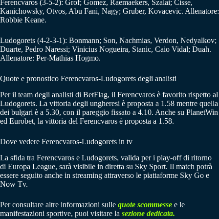
Ferencvaros (3-5-2): Grof; Gomez, Raemaekers, Szalai; Cisse,
Kanichowsky, Otvos, Abu Fani, Nagy; Gruber, Kovacevic. Allenatore:
Robbie Keane.
Ludogorets (4-2-3-1): Bonmann; Son, Nachmias, Verdon, Nedyalkov;
Duarte, Pedro Naressi; Vinicius Nogueira, Stanic, Caio Vidal; Duah.
Allenatore: Per-Mathias Hogmo.
Quote e pronostico Ferencvaros-Ludogorets degli analisti
Per il team degli analisti di BetFlag, il Ferencvaros è favorito rispetto al
Ludogorets. La vittoria degli ungheresi è proposta a 1.58 mentre quella
dei bulgari è a 5.30, con il pareggio fissato a 4.10. Anche su PlanetWin
ed Eurobet, la vittoria del Ferencvaros è proposta a 1.58.
Dove vedere Ferencvaros-Ludogorets in tv
La sfida tra Ferencvaros e Ludogorets, valida per i play-off di ritorno
di Europa League, sarà visibile in diretta su Sky Sport. Il match potrà
essere seguito anche in streaming attraverso le piattaforme Sky Go e
Now Tv.
Per consultare altre informazioni sulle
quote scommesse
e le
manifestazioni sportive, puoi visitare la
sezione dedicata.