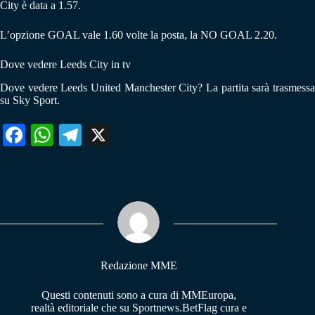
City è data a 1.57.
L’opzione GOAL vale 1.60 volte la posta, la NO GOAL 2.20.
Dove vedere Leeds City in tv
Dove vedere Leeds United Manchester City? La partita sarà trasmessa
su Sky Sport.
Fa
W
Te
X
ce
ha
le
bo
ts
gr
ok
A
a
pp
m
Redazione MME
Questi contenuti sono a cura di MMEuropa,
realtà editoriale che su Sportnews.BetFlag cura e