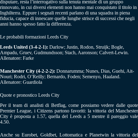
disputare, resta l’interrogativo sulla tenuta mentale di un gruppo
rinnovato, in cui diversi elementi non hanno mai conquistato il titolo in
Inghilterra. Eppure i segnali recenti parlano di una squadra in piena
fiducia, capace di innescare quelle lunghe strisce di successi che negli
anni hanno spesso fatto la differenza.
Le probabili formazioni Leeds City
Leeds United (3-4-2-1):
Darlow; Justin, Rodon, Struijk; Bogle,
Ampadu, Gruev, Gudmundsson; Stach, Aaronson; Calvert-Lewin.
Allenatore: Farke
Manchester City (4-2-2-2):
Donnarumma; Nunes, Dias, Guehi, Ait-
Nouri; Rodri, O’Reilly; Bernardo, Foden; Semenyo, Haaland.
Allenatore: Guardiola
Quote e pronostico Leeds City
Per il team di analisti di Betflag, come possiamo vedere dalle quote
Premier League, i Citizens partono favoriti: la vittoria del Manchester
City è proposta a 1.57, quella del Leeds a 5 mentre il pareggio vale
4.50.
Anche su Eurobet, Goldbet, Lottomatica e Planetwin la vittoria del