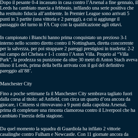
Dopo il pesante 0-4 incassato in casa contro l’Arsenal a fine gennaio, il
Leeds ha cambiato marcia a febbraio, infilando una serie positiva che
ha restituito fiducia all’ambiente. In Premier League sono arrivati 5
punti in 3 partite (una vittoria e 2 pareggi), a cui si aggiunge il
passaggio del turno in FA Cup con la qualificazione agli ottavi.
In campionato i Bianchi hanno prima conquistato un prezioso 3-1
interno nello scontro diretto contro il Nottingham, diretta concorrente
per la salvezza, per poi strappare 2 pareggi prestigiosi in trasferta: 2-2
sul campo del Chelsea e 1-1 contro l’Aston Villa. Proprio al “Villa
Park”, la prodezza su punizione da oltre 30 metri di Anton Stach aveva
illuso il Leeds, prima della beffa arrivata con il gol del definitivo
pareggio all’88’.
Manchester City
Fino a poche settimane fa il Manchester City sembrava tagliato fuori
dalla corsa al titolo: ad Anfield, con circa un quarto d’ora ancora da
giocare, i Citizens si ritrovavano a 9 punti dalla capolista Arsenal,
prima di completare una rimonta clamorosa contro il Liverpool che ha
cambiato l’inerzia della stagione.
Da quel momento la squadra di Guardiola ha infilato 2 vittorie
casalinghe contro Fulham e Newcastle. Con 11 giornate ancora da