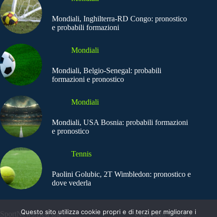
Mondiali, Inghilterra-RD Congo: pronostico
e probabili formazioni
Mondiali
Mondiali, Belgio-Senegal: probabili
formazioni e pronostico
Mondiali
Mondiali, USA Bosnia: probabili formazioni
e pronostico
Tennis
Paolini Golubic, 2T Wimbledon: pronostico e
dove vederla
Questo sito utilizza cookie propri e di terzi per migliorare i
SportNews.BetFlag -
Copyright © 2025