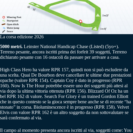
La corsa edizione 2026
5000 metri.
Leinster National Handicap Chase (Listed) (5yo+).
Terreno pesante, ancora iscritti prima dei forfeit 39 soggetti, Terreno
dichiarato pesante con 16 ostacoli da passare per arrivare a casa.
High Class Hero ha valore RPR 157, quindi non si può escludere da
una scelta. Quai De Bourbon deve cancellare le ultime due prestazioni
opache (valore RPR 154). Captain Coy è dato in progresso (RPR
160). Now Is The Hour potrebbe essere uno dei soggetti più attesi al
via dopo la ultima vittoria ottenuta (RPR 156). Blizzard Of Oz ha un
bel RPR 162 di valore. Search For Glory è un trained Gordon Elliott
che in questo contesto se la gioca sempre bene anche se di recente “ha
stonato” in corsa. Bioluminescence è in progresso (RPR 158). Velvet
Elvis con valore RPR 162 è un altro soggetto da non sottovalutare se
sarà confermato al via.
Il campo al momento presenta ancora iscritti al via, soggetti come: You