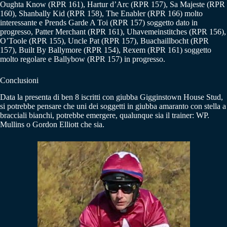
Oughta Know (RPR 161), Hartur d’Arc (RPR 157), Sa Majeste (RPR
160), Shanbally Kid (RPR 158), The Enabler (RPR 166) molto
interessante e Prends Garde A Toi (RPR 157) soggetto dato in
progresso, Patter Merchant (RPR 161), Uhavemeinstitches (RPR 156),
O’Toole (RPR 155), Uncle Pat (RPR 157), Buachaillbocht (RPR
157), Built By Ballymore (RPR 154), Rexem (RPR 161) soggetto
molto regolare e Ballybow (RPR 157) in progresso.
Conclusioni
Data la presenta di ben 8 iscritti con giubba Gigginstown House Stud,
si potrebbe pensare che uni dei soggetti in giubba amaranto con stella a
bracciali bianchi, potrebbe emergere, qualunque sia il trainer: WP.
Mullins o Gordon Elliott che sia.