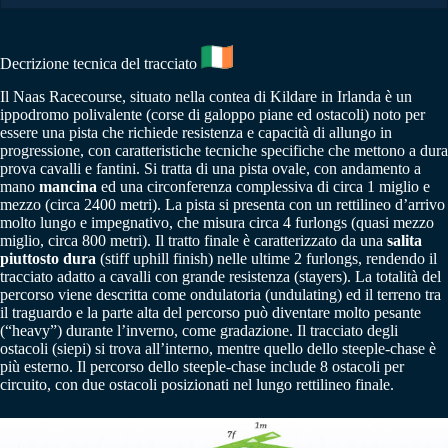
Decrizione tecnica del tracciato
Il Naas Racecourse, situato nella contea di Kildare in Irlanda è un
ippodromo polivalente (corse di galoppo piane ed ostacoli) noto per
essere una pista che richiede resistenza e capacità di allungo in
progressione, con caratteristiche tecniche specifiche che mettono a dura
prova cavalli e fantini. Si tratta di una pista ovale, con andamento a
mano
mancina
ed una circonferenza complessiva di circa 1 miglio e
mezzo (circa 2400 metri). La pista si presenta con un rettilineo d’arrivo
molto lungo e impegnativo, che misura circa 4 furlongs (quasi mezzo
miglio, circa 800 metri). Il tratto finale è caratterizzato da una
salita
piuttosto dura
(stiff uphill finish) nelle ultime 2 furlongs, rendendo il
tracciato adatto a cavalli con grande resistenza (stayers). La totalità del
percorso viene descritta come ondulatoria (undulating) ed il terreno tra
il traguardo e la parte alta del percorso può diventare molto pesante
(“heavy”) durante l’inverno, come gradazione. Il tracciato degli
ostacoli (siepi) si trova all’interno, mentre quello dello steeple-chase è
più esterno. Il percorso dello steeple-chase include 8 ostacoli per
circuito, con due ostacoli posizionati nel lungo rettilineo finale.