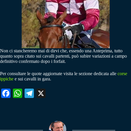
Non ci stancheremo mai di dirvi che, essendo una Anteprima, tutto
quanto sopra citato sui cavalli partenti, può subire variazioni a campo
definitivo confermato dopo i forfait.
Per consultare le quote aggiornate visita le sezione dedicata alle
corse
ippiche
e sui cavalli in gara.
Fa
W
Te
X
ce
ha
le
bo
ts
gr
ok
A
a
pp
m