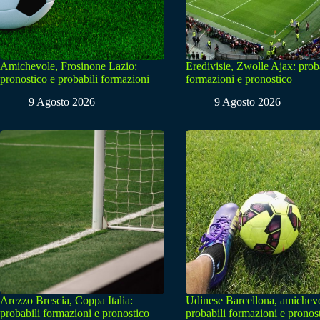
Amichevole, Frosinone Lazio:
Eredivisie, Zwolle Ajax: prob
pronostico e probabili formazioni
formazioni e pronostico
9 Agosto 2026
9 Agosto 2026
Arezzo Brescia, Coppa Italia:
Udinese Barcellona, amichevo
probabili formazioni e pronostico
probabili formazioni e pronos