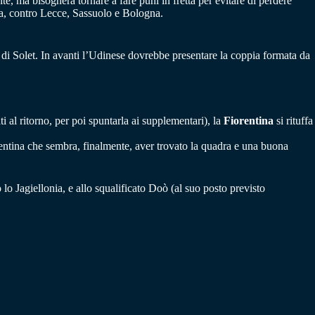
e, ma bisognerà tornare a fare puni in fretta per evitare di perdere
sura, contro Lecce, Sassuolo e Bologna.
 di Solet. In avanti l’Udinese dovrebbe presentare la coppia formata da
i al ritorno, per poi spuntarla ai supplementari), la
Fiorentina
si rituffa
orentina che sembra, finalmente, aver trovato la quadra e una buona
lo Jagiellonia, e allo squalificato Doò (al suo posto previsto