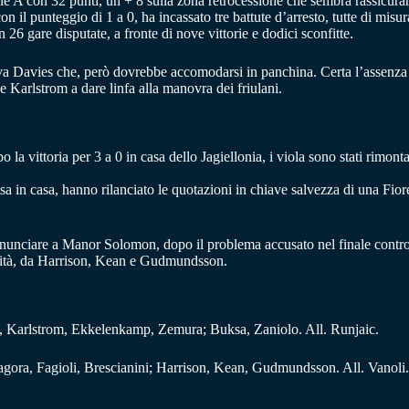
rie A con 32 punti, un + 8 sulla zona retrocessione che sembra rassicurant
con il punteggio di 1 a 0, ha incassato tre battute d’arresto, tutte di mi
26 gare disputate, a fronte di nove vittorie e dodici sconfitte.
trova Davies che, però dovrebbe accomodarsi in panchina. Certa l’assenza
Karlstrom a dare linfa alla manovra dei friulani.
 vittoria per 3 a 0 in casa dello Jagiellonia, i viola sono stati rimontat
Pisa in casa, hanno rilanciato le quotazioni in chiave salvezza di una Fi
 rinunciare a Manor Solomon, dopo il problema accusato nel finale contro 
bilità, da Harrison, Kean e Gudmundsson.
a, Karlstrom, Ekkelenkamp, Zemura; Buksa, Zaniolo. All. Runjaic.
agora, Fagioli, Brescianini; Harrison, Kean, Gudmundsson. All. Vanoli.