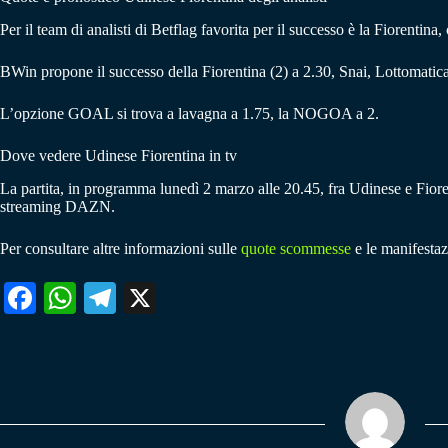
Per il team di analisti di Betflag favorita per il successo è la Fiorentina
BWin propone il successo della Fiorentina (2) a 2.30, Snai, Lottomatic
L’opzione GOAL si trova a lavagna a 1.75, la NOGOA a 2.
Dove vedere Udinese Fiorentina in tv
La partita, in programma lunedì 2 marzo alle 20.45, fra Udinese e Fioren
streaming DAZN.
Per consultare altre informazioni sulle
quote scommesse
e le manifestaz
Fa
W
Te
X
ce
ha
le
bo
ts
gr
ok
A
a
pp
m