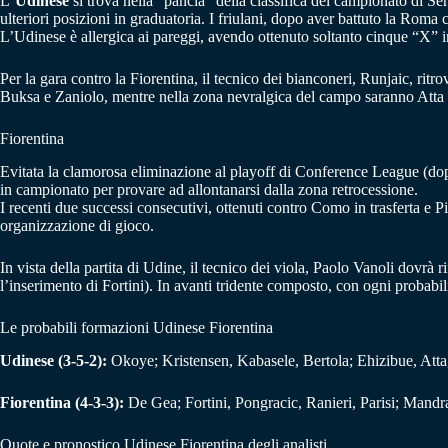
L
‘Udinese
si trova nella “pancia” della classifica del campionato di Se
ulteriori posizioni in graduatoria. I friulani, dopo aver battuto la Roma 
L’Udinese è allergica ai pareggi, avendo ottenuto soltanto cinque “X” in 
Per la gara contro la Fiorentina, il tecnico dei bianconeri, Runjaic, ri
Buksa e Zaniolo, mentre nella zona nevralgica del campo saranno Atta e 
Fiorentina
Evitata la clamorosa eliminazione al playoff di Conference League (dopo la
in campionato per provare ad allontanarsi dalla zona retrocessione.
I recenti due successi consecutivi, ottenuti contro Como in trasferta e 
organizzazione di gioco.
In vista della partita di Udine, il tecnico dei viola, Paolo Vanoli dovrà
l’inserimento di Fortini). In avanti tridente composto, con ogni proba
Le probabili formazioni Udinese Fiorentina
Udinese (3-5-2):
Okoye; Kristensen, Kabasele, Bertola; Ehizibue, Att
Fiorentina (4-3-3):
De Gea; Fortini, Pongracic, Ranieri, Parisi; Mandr
Quote e pronostico Udinese Fiorentina degli analisti