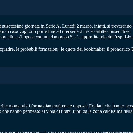
entisettesima giornata in Serie A. Lunedì 2 marzo, infatti, si troveranno d
oni di casa vogliono porre fine ad una serie di tre sconfitte consecutive.
Fiorentina s’impose con un clamoroso 5 a 1, approfittando dell’espuls
squadre, le probabili formazioni, le quote dei bookmaker, il pronostico
due momenti di forma diametralmente opposti. Friulani che hanno perso l
o che hanno permesso ai viola di tirarsi fuori dalla zona caldissima della