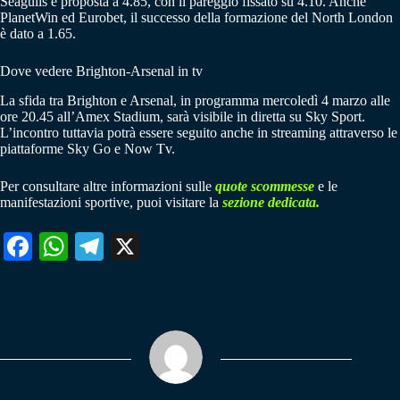
Seagulls è proposta a 4.85, con il pareggio fissato su 4.10. Anche
PlanetWin ed Eurobet, il successo della formazione del North London
è dato a 1.65.
Dove vedere Brighton-Arsenal in tv
La sfida tra Brighton e Arsenal, in programma mercoledì 4 marzo alle
ore 20.45 all’Amex Stadium, sarà visibile in diretta su Sky Sport.
L’incontro tuttavia potrà essere seguito anche in streaming attraverso le
piattaforme Sky Go e Now Tv.
Per consultare altre informazioni sulle
quote scommesse
e le
manifestazioni sportive, puoi visitare la
sezione dedicata.
Fa
W
Te
X
ce
ha
le
bo
ts
gr
ok
A
a
pp
m