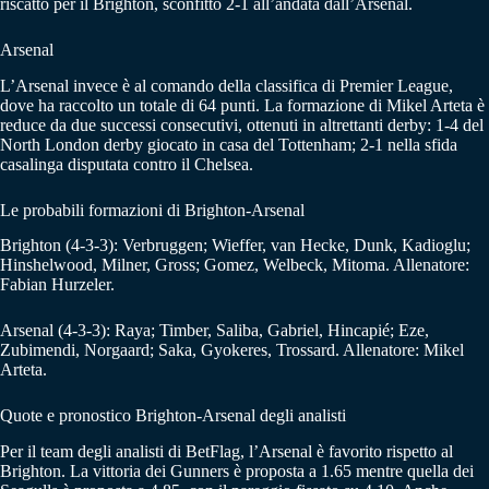
riscatto per il Brighton, sconfitto 2-1 all’andata dall’Arsenal.
Arsenal
L’Arsenal invece è al comando della classifica di Premier League,
dove ha raccolto un totale di 64 punti. La formazione di Mikel Arteta è
reduce da due successi consecutivi, ottenuti in altrettanti derby: 1-4 del
North London derby giocato in casa del Tottenham; 2-1 nella sfida
casalinga disputata contro il Chelsea.
Le probabili formazioni di Brighton-Arsenal
Brighton (4-3-3): Verbruggen; Wieffer, van Hecke, Dunk, Kadioglu;
Hinshelwood, Milner, Gross; Gomez, Welbeck, Mitoma. Allenatore:
Fabian Hurzeler.
Arsenal (4-3-3): Raya; Timber, Saliba, Gabriel, Hincapié; Eze,
Zubimendi, Norgaard; Saka, Gyokeres, Trossard. Allenatore: Mikel
Arteta.
Quote e pronostico Brighton-Arsenal degli analisti
Per il team degli analisti di BetFlag, l’Arsenal è favorito rispetto al
Brighton. La vittoria dei Gunners è proposta a 1.65 mentre quella dei