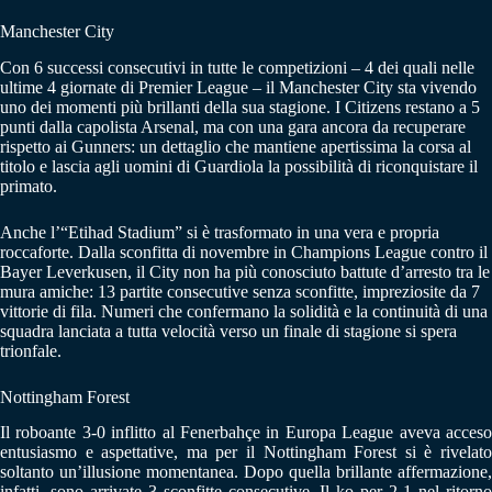
Manchester City
Con 6 successi consecutivi in tutte le competizioni – 4 dei quali nelle
ultime 4 giornate di Premier League – il Manchester City sta vivendo
uno dei momenti più brillanti della sua stagione. I Citizens restano a 5
punti dalla capolista Arsenal, ma con una gara ancora da recuperare
rispetto ai Gunners: un dettaglio che mantiene apertissima la corsa al
titolo e lascia agli uomini di Guardiola la possibilità di riconquistare il
primato.
Anche l’“Etihad Stadium” si è trasformato in una vera e propria
roccaforte. Dalla sconfitta di novembre in Champions League contro il
Bayer Leverkusen, il City non ha più conosciuto battute d’arresto tra le
mura amiche: 13 partite consecutive senza sconfitte, impreziosite da 7
vittorie di fila. Numeri che confermano la solidità e la continuità di una
squadra lanciata a tutta velocità verso un finale di stagione si spera
trionfale.
Nottingham Forest
Il roboante 3-0 inflitto al Fenerbahçe in Europa League aveva acceso
entusiasmo e aspettative, ma per il Nottingham Forest si è rivelato
soltanto un’illusione momentanea. Dopo quella brillante affermazione,
infatti, sono arrivate 3 sconfitte consecutive. Il ko per 2-1 nel ritorno