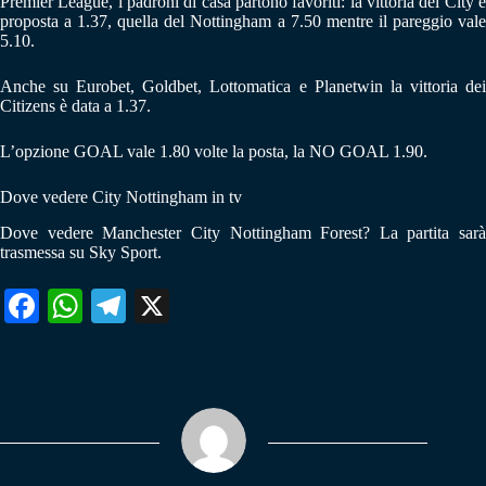
Premier League, i padroni di casa partono favoriti: la vittoria del City è
proposta a 1.37, quella del Nottingham a 7.50 mentre il pareggio vale
5.10.
Anche su Eurobet, Goldbet, Lottomatica e Planetwin la vittoria dei
Citizens è data a 1.37.
L’opzione GOAL vale 1.80 volte la posta, la NO GOAL 1.90.
Dove vedere City Nottingham in tv
Dove vedere Manchester City Nottingham Forest? La partita sarà
trasmessa su Sky Sport.
Fa
W
Te
X
ce
ha
le
bo
ts
gr
ok
A
a
pp
m