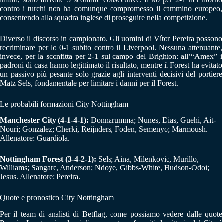
contro i turchi non ha comunque compromesso il cammino europeo,
consentendo alla squadra inglese di proseguire nella competizione.
Diverso il discorso in campionato. Gli uomini di Vítor Pereira possono
recriminare per lo 0-1 subito contro il Liverpool. Nessuna attenuante,
invece, per la sconfitta per 2-1 sul campo del Brighton: all’“Amex” i
padroni di casa hanno legittimato il risultato, mentre il Forest ha evitato
un passivo più pesante solo grazie agli interventi decisivi del portiere
Matz Sels, fondamentale per limitare i danni per il Forest.
Le probabili formazioni City Nottingham
Manchester City (4-1-4-1):
Donnarumma; Nunes, Dias, Guehi, Ait-
Nouri; Gonzalez; Cherki, Reijnders, Foden, Semenyo; Marmoush.
Allenatore: Guardiola.
Nottingham Forest (3-4-2-1):
Sels; Aina, Milenkovic, Murillo,
Williams; Sangare, Anderson; Ndoye, Gibbs-White, Hudson-Odoi;
Jesus. Allenatore: Pereira.
Quote e pronostico City Nottingham
Per il team di analisti di Betflag, come possiamo vedere dalle quote