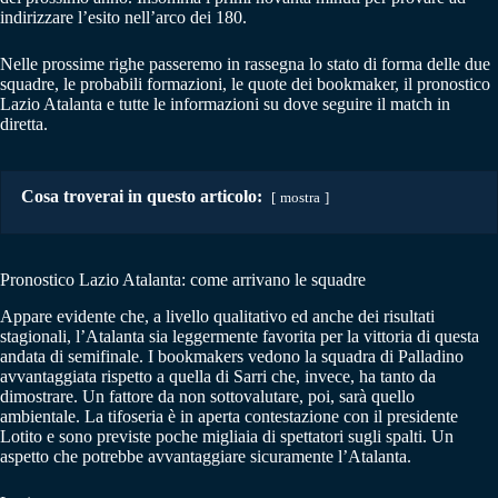
indirizzare l’esito nell’arco dei 180.
Nelle prossime righe passeremo in rassegna lo stato di forma delle due
squadre, le probabili formazioni, le quote dei bookmaker, il pronostico
Lazio Atalanta e tutte le informazioni su dove seguire il match in
diretta.
Cosa troverai in questo articolo:
mostra
Pronostico Lazio Atalanta: come arrivano le squadre
Appare evidente che, a livello qualitativo ed anche dei risultati
stagionali, l’Atalanta sia leggermente favorita per la vittoria di questa
andata di semifinale. I bookmakers vedono la squadra di Palladino
avvantaggiata rispetto a quella di Sarri che, invece, ha tanto da
dimostrare. Un fattore da non sottovalutare, poi, sarà quello
ambientale. La tifoseria è in aperta contestazione con il presidente
Lotito e sono previste poche migliaia di spettatori sugli spalti. Un
aspetto che potrebbe avvantaggiare sicuramente l’Atalanta.