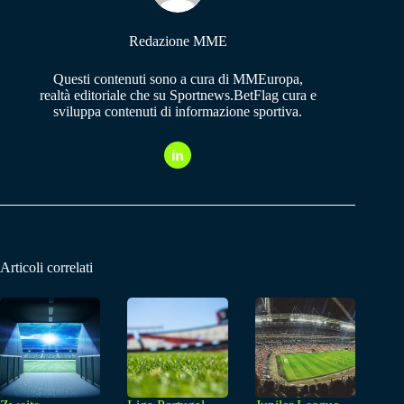
Redazione MME
Questi contenuti sono a cura di MMEuropa,
realtà editoriale che su Sportnews.BetFlag cura e
sviluppa contenuti di informazione sportiva.
Articoli correlati