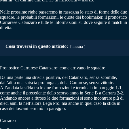
Nelle prossime righe passeremo in rassegna lo stato di forma delle due
squadre, le probabili formazioni, le quote dei bookmaker, il pronostico
Carrarese Catanzaro e tutte le informazioni su dove seguire il match in
diretta.
Cosa troverai in questo articolo:
mostra
Pronostico Carrarese Catanzaro: come arrivano le squadre
Da una parte una striscia positiva, del Catanzaro, senza sconfitte,
dall’altra una striscia prolungata, della Carrarese, senza vittorie.
All’andata la sfida tra le due formazioni è terminata in pareggio 1-1,
come anche il precedente dello scorso anno in Serie B a Carrara 2-2.
Andando ancora a ritroso le due formazioni si sono incontrare più di
dieci anni fa nell’allora Lega Pro, ma anche in quel caso la sfida in
casa dei toscani terminò in pareggio.
Carrarese