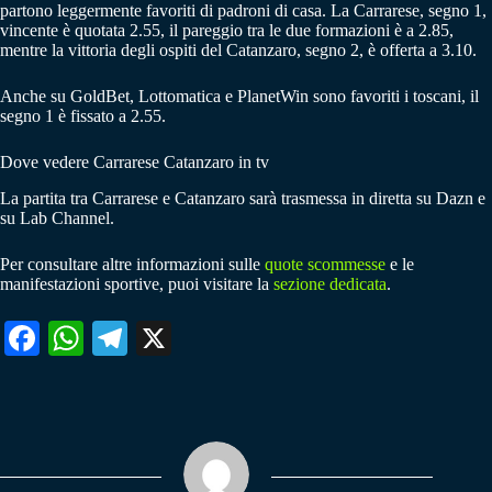
partono leggermente favoriti di padroni di casa. La Carrarese, segno 1,
vincente è quotata 2.55, il pareggio tra le due formazioni è a 2.85,
mentre la vittoria degli ospiti del Catanzaro, segno 2, è offerta a 3.10.
Anche su GoldBet, Lottomatica e PlanetWin sono favoriti i toscani, il
segno 1 è fissato a 2.55.
Dove vedere Carrarese Catanzaro in tv
La partita tra Carrarese e Catanzaro sarà trasmessa in diretta su Dazn e
su Lab Channel.
Per consultare altre informazioni sulle
quote scommesse
e le
manifestazioni sportive, puoi visitare la
sezione dedicata
.
Fa
W
Te
X
ce
ha
le
bo
ts
gr
ok
A
a
pp
m