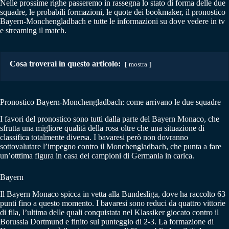
Nelle prossime righe passeremo in rassegna lo stato di forma delle due
squadre, le probabili formazioni, le quote dei bookmaker, il pronostico
Bayern-Monchengladbach e tutte le informazioni su dove vedere in tv
e streaming il match.
Cosa troverai in questo articolo:
mostra
Pronostico Bayern-Monchengladbach: come arrivano le due squadre
I favori del pronostico sono tutti dalla parte del Bayern Monaco, che
sfrutta una migliore qualità della rosa oltre che una situazione di
classifica totalmente diversa. I bavaresi però non dovranno
sottovalutare l’impegno contro il Monchengladbach, che punta a fare
un’otttima figura in casa dei campioni di Germania in carica.
Bayern
Il Bayern Monaco spicca in vetta alla Bundesliga, dove ha raccolto 63
punti fino a questo momento. I bavaresi sono reduci da quattro vittorie
di fila, l’ultima delle quali conquistata nel Klassiker giocato contro il
Borussia Dortmund e finito sul punteggio di 2-3. La formazione di