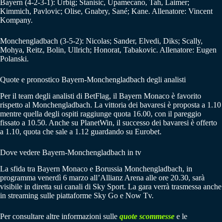
Bayern (4-2-3-1): Urbig; Stanisic, Upamecano, Tah, Laimer;
Kimmich, Pavlovic; Olise, Gnabry, Sané; Kane. Allenatore: Vincent
Kompany.
Monchengladbach (3-5-2): Nicolas; Sander, Elvedi, Diks; Scally,
Mohya, Reitz, Bolin, Ullrich; Honorat, Tabakovic. Allenatore: Eugen
Polanski.
Quote e pronostico Bayern-Monchengladbach degli analisti
Per il team degli analisti di BetFlag, il Bayern Monaco è favorito
rispetto al Monchengladbach. La vittoria dei bavaresi è proposta a 1.10
mentre quella degli ospiti raggiunge quota 16.00, con il pareggio
fissato a 10.50. Anche su PlanetWin, il successo dei bavaresi è offerto
a 1.10, quota che sale a 1.12 guardando su Eurobet.
Dove vedere Bayern-Monchengladbach in tv
La sfida tra Bayern Monaco e Borussia Monchengladbach, in
programma venerdì 6 marzo all’Allianz Arena alle ore 20.30, sarà
visibile in diretta sui canali di Sky Sport. La gara verrà trasmessa anche
in streaming sulle piattaforme Sky Go e Now Tv.
Per consultare altre informazioni sulle
quote scommesse
e le