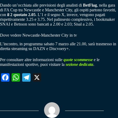
Dando un’occhiata alle previsioni degli analisti di
BetFlag
, nella gara
di FA Cup tra Newcastle e Manchester City, gli ospiti partono favoriti,
con
il 2 quotato 2.05
. L’1 e il segno X, invece, vengono pagati
rispettivamente 3.25 e 3.75. Nel palinsesto complessivo, i bookmaker
SNAI e Betsson sono bancati a 2.00 e 2.03; Sisal a 2.05.
Dove vedere Newcastle-Manchester City in tv
L’incontro, in programma sabato 7 marzo alle 21.00, sarà trasmesso in
diretta streaming su DAZN e Discvoery+.
Per consultare altre informazioni sulle
quote scommesse
e le
manifestazioni sportive, puoi visitare la
sezione dedicata
.
Fa
W
Te
X
ce
ha
le
bo
ts
gr
ok
A
a
pp
m