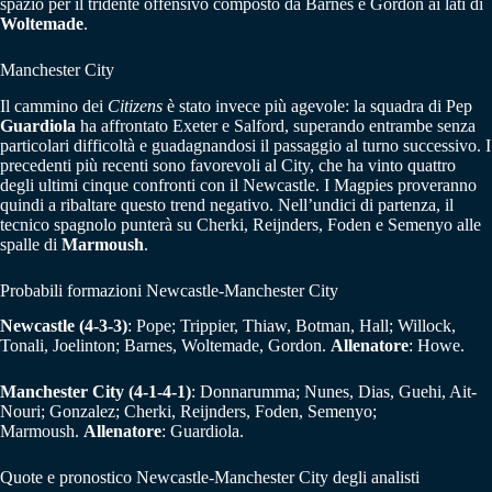
spazio per il tridente offensivo composto da Barnes e Gordon ai lati di
Woltemade
.
Manchester City
Il cammino dei
Citizens
è stato invece più agevole: la squadra di Pep
Guardiola
ha affrontato Exeter e Salford, superando entrambe senza
particolari difficoltà e guadagnandosi il passaggio al turno successivo. I
precedenti più recenti sono favorevoli al City, che ha vinto quattro
degli ultimi cinque confronti con il Newcastle. I Magpies proveranno
quindi a ribaltare questo trend negativo. Nell’undici di partenza, il
tecnico spagnolo punterà su Cherki, Reijnders, Foden e Semenyo alle
spalle di
Marmoush
.
Probabili formazioni Newcastle-Manchester City
Newcastle (4-3-3)
: Pope; Trippier, Thiaw, Botman, Hall; Willock,
Tonali, Joelinton; Barnes, Woltemade, Gordon.
Allenatore
: Howe.
Manchester City (4-1-4-1)
: Donnarumma; Nunes, Dias, Guehi, Ait-
Nouri; Gonzalez; Cherki, Reijnders, Foden, Semenyo;
Marmoush.
Allenatore
: Guardiola.
Quote e pronostico Newcastle-Manchester City degli analisti