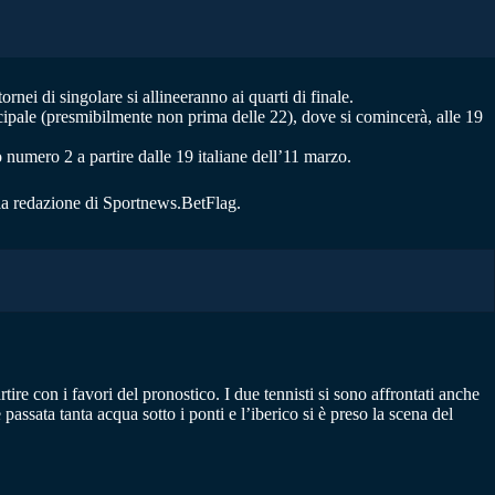
rnei di singolare si allineeranno ai quarti di finale.
ncipale (presmibilmente non prima delle 22), dove si comincerà, alle 19
 numero 2 a partire dalle 19 italiane dell’11 marzo.
lla redazione di Sportnews.BetFlag.
re con i favori del pronostico. I due tennisti si sono affrontati anche
assata tanta acqua sotto i ponti e l’iberico si è preso la scena del