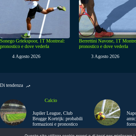
Sonego Griekspoor, 1T Montreal:
Berrettini Navone, 1T Montre
pronostico e dove vederla
pronostico e dove vederla
4 Agosto 2026
3 Agosto 2026
Di tendenza
Calcio
Jupiler League, Club
Napo
Brugge Kortrijk: probabili
amic
formazioni e pronostico
form
Questo sito utilizza cookie propri e di terzi per migliorar