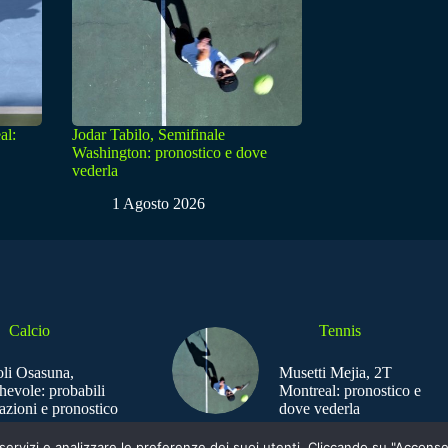
al:
Jodar Tabilo, Semifinale
Washington: pronostico e dove
vederla
1 Agosto 2026
Calcio
Tennis
li Osasuna,
Musetti Mejia, 2T
hevole: probabili
Montreal: pronostico e
azioni e pronostico
dove vederla
e i servizi e analizzare le preferenze dei suoi utenti. Cliccando su "Acco