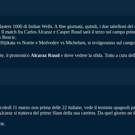
sters 1000 di Indian Wells. A fine giornata, quindi, i due tabelloni dei to
e. Il match fra Carlos Alcaraz e Casper Ruud sarà il terzo sul campo pri
s Bencic.
vi, Hijikata vs Norrie e Medvedev vs Michelsen, si svolgeranno sul campo
te, il pronostico
Alcaraz Ruud
e dove vedere la sfida. Tutto a cura de
edì 11 marzo non prima delle 22 italiane, vede il tennista spagnoli parti
caraz si trattava del primo Slam della sua carriera. Da quel giorno ne è p
rie.