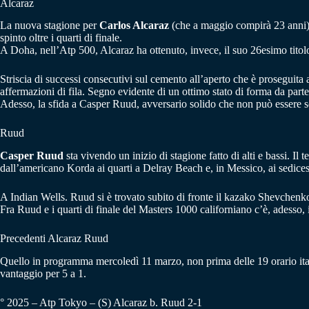
Alcaraz
La nuova stagione per
Carlos Alcaraz
(che a maggio compirà 23 anni) 
spinto oltre i quarti di finale.
A Doha, nell’Atp 500, Alcaraz ha ottenuto, invece, il suo 26esimo titolo 
Striscia di successi consecutivi sul cemento all’aperto che è proseguita
affermazioni di fila. Segno evidente di un ottimo stato di forma da part
Adesso, la sfida a Casper Ruud, avversario solido che non può essere s
Ruud
Casper Ruud
sta vivendo un inizio di stagione fatto di alti e bassi. Il 
dall’americano Korda ai quarti a Delray Beach e, in Messico, ai sedice
A Indian Wells. Ruud si è trovato subito di fronte il kazako Shevchenko,
Fra Ruud e i quarti di finale del Masters 1000 californiano c’è, adesso
Precedenti Alcaraz Ruud
Quello in programma mercoledì 11 marzo, non prima delle 19 orario itali
vantaggio per 5 a 1.
° 2025 – Atp Tokyo – (S) Alcaraz b. Ruud 2-1