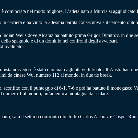
è cominciata nel modo migliore. L’atleta nato a Murcia si aggiudicato 
in carriera e ha vinto la 30esima partita consecutiva sul cemento outdoor
 a Indian Wells dove Alcaraz ha battuto prima Grigor Dimitrov, in due se
e dello spagnolo e di un dominio nei confronti degli avversari.
ottovalutato.
tennista norvegese è stato eliminato agli ottavi di finale all’Australian op
simi da cinese Wu, numero 112 al mondo, in due tie break.
 sconfitto con il punteggio di 6-1, 7-6 e poi ha battuto il monegasco Va
, il numero 1 al mondo, un’autentica montagna da scalare.
ano, sarà il settimo confronto diretto fra Carlos Alcaraz e Casper Ruud