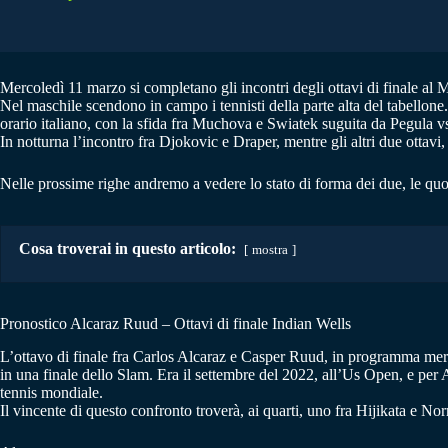
Mercoledì 11 marzo si completano gli incontri degli ottavi di finale al Ma
Nel maschile scendono in campo i tennisti della parte alta del tabellon
orario italiano, con la sfida fra Muchova e Swiatek suguita da Pegula v
In notturna l’incontro fra Djokovic e Draper, mentre gli altri due otta
Nelle prossime righe andremo a vedere lo stato di forma dei due, le quo
Cosa troverai in questo articolo:
mostra
Pronostico Alcaraz Ruud – Ottavi di finale Indian Wells
L’ottavo di finale fra Carlos Alcaraz e Casper Ruud, in programma mercol
in una finale dello Slam. Era il settembre del 2022, all’Us Open, e per Al
tennis mondiale.
Il vincente di questo confronto troverà, ai quarti, uno fra Hijikata e Nor