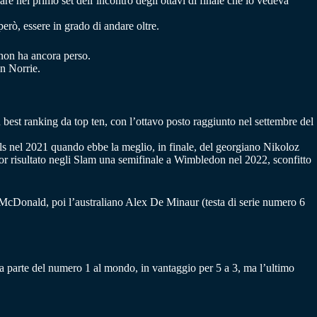
re nel primo set dell’incontro degli ottavi di finale che lo vedeva
però, essere in grado di andare oltre.
 non ha ancora perso.
on Norrie.
best ranking da top ten, con l’ottavo posto raggiunto nel settembre del
lls nel 2021 quando ebbe la meglio, in finale, del georgiano Nikoloz
lior risultato negli Slam una semifinale a Wimbledon nel 2022, sconfitto
 McDonald, poi l’australiano Alex De Minaur (testa di serie numero 6
la parte del numero 1 al mondo, in vantaggio per 5 a 3, ma l’ultimo