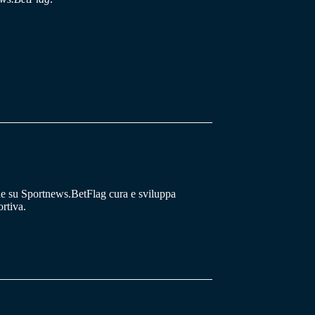
he su Sportnews.BetFlag cura e sviluppa
rtiva.