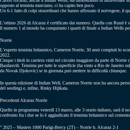
Carlos Alcaraz, anche a Indian Wells, sta dimostrando di attraversare un
opposto al tennista murciano, ci ha capito ben poco.
Un 6-1 fatto di colpi straordinari che hanno affossato il norvegese, il qua
L’ottimo 2026 di Alcaraz è certificato dai numero. Quella con Ruud è st
ll numero 1 al mondo ha conquistato i quarti di finale a Indian Wells pe
Norrie
L’esperto tennista britannico, Cameron Norrie, 30 anni compiuti lo sco
2022.
Cinque i titoli in carriera vinti nel circuito maggiore da parte di Norr
Basilasvili. Tennista per tutte le superficie (ha vinto a Rio de Janeiro 
da Novak Djokovic) se in giornata può mettere in difficoltà chiunque.
In questa edizione di Indian Well, Cameron Norrie non ha ancora perso 
del seeding) e, infine, Rinky Hijikata.
Precedenti Alcaraz Norrie
Quello in programma venerdì 13 marzo, alle 3 orario italiano, sarà il n
confronto fra i due se lo è aggiudicato il tennista britannico sul cement
° 2025 – Masters 1000 Parigi-Bercy (2T) – Norrie b. Alcaraz 2-1