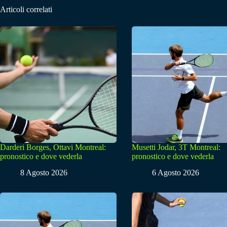
Articoli correlati
Darderi Borges, Ottavi Montreal:
Musetti Jodar, 3T Montreal:
pronostico e dove vederla
pronostico e dove vederla
8 Agosto 2026
6 Agosto 2026