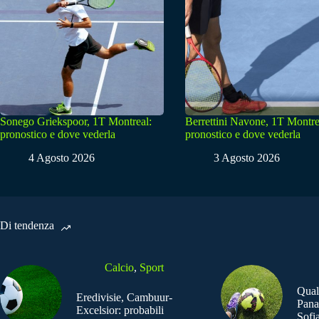
Sonego Griekspoor, 1T Montreal:
Berrettini Navone, 1T Montre
pronostico e dove vederla
pronostico e dove vederla
4 Agosto 2026
3 Agosto 2026
Di tendenza
Calcio
,
Sport
Qual
Eredivisie, Cambuur-
Pana
Excelsior: probabili
Sofia