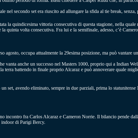
 ottimo periodo di forma. Basti chiedere a Casper Ruud che, in particola
le nel secondo set era riuscito ad allungare la sfida al tie break, senza, 
ata la quindicesima vittoria consecutiva di questa stagione, nella quale
r la quinta volta consecutiva. Fra lui e la semifinale, adesso, c’è Camer
rso agosto, occupa attualmente la 29esima posizione, ma può vantare un 
ie che vanta anche un successo nel Masters 1000, proprio qui a Indian We
sulla terra battendo in finale proprio Alcaraz e può annoverare quale mig
un set, avendo eliminato, sempre in due parziali, prima lo statunitense
ono incontro fra Carlos Alcaraz e Cameron Norrie. Il bilancio pende dal
o indoor di Parigi Bercy.