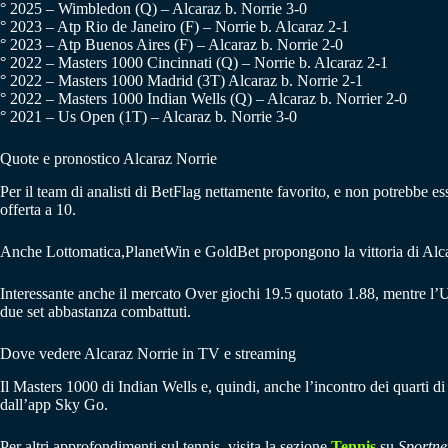
° 2025 – Wimbledon (Q) – Alcaraz b. Norrie 3-0
° 2023 – Atp Rio de Janeiro (F) – Norrie b. Alcaraz 2-1
° 2023 – Atp Buenos Aires (F) – Alcaraz b. Norrie 2-0
° 2022 – Masters 1000 Cincinnati (Q) – Norrie b. Alcaraz 2-1
° 2022 – Masters 1000 Madrid (3T) Alcaraz b. Norrie 2-1
° 2022 – Masters 1000 Indian Wells (Q) – Alcaraz b. Norrier 2-0
° 2021 – Us Open (1T) – Alcaraz b. Norrie 3-0
Quote e pronostico Alcaraz Norrie
Per il team di analisti di BetFlag nettamente favorito, e non potrebbe esse
offerta a 10.
Anche Lottomatica,PlanetWin e GoldBet propongono la vittoria di Alca
Interessante anche il mercato Over giochi 19.5 quotato 1.88, mentre l’U
due set abbastanza combattuti.
Dove vedere Alcaraz Norrie in TV e streaming
Il Masters 1000 di Indian Wells e, quindi, anche l’incontro dei quarti d
dall’app Sky Go.
Per altri approfondimenti sul tennis, visita la sezione
Tennis
su
Sportne