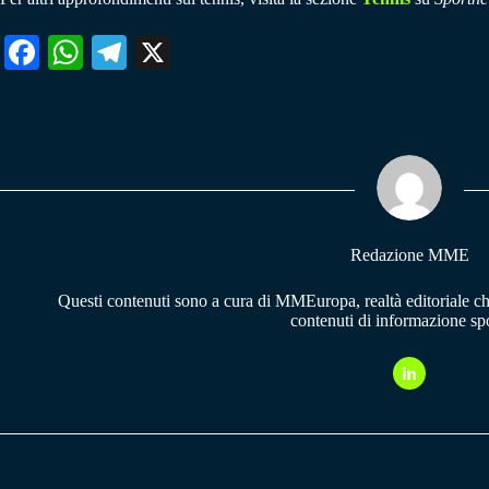
Fa
W
Te
X
ce
ha
le
bo
ts
gr
ok
A
a
pp
m
Redazione MME
Questi contenuti sono a cura di MMEuropa, realtà editoriale c
contenuti di informazione spo