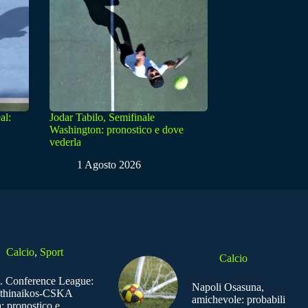
al:
Jodar Tabilo, Semifinale
Washington: pronostico e dove
vederla
1 Agosto 2026
Calcio
,
Sport
Calcio
. Conference League:
Napoli Osasuna,
thinaikos-CSKA
amichevole: probabili
: pronostico e