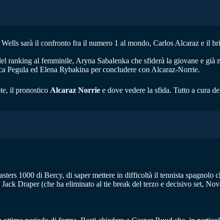
 Wells sarà il confronto fra il numero 1 al mondo, Carlos Alcaraz e il b
 del ranking al femminile, Aryna Sabalenka che sfiderà la giovane e gi
essica Pegula ed Elena Rybakina per concludere con Alcaraz-Norrie.
te, il pronostico
Alcaraz Norrie
e dove vedere la sfida. Tutto a cura d
rs 1000 di Bercy, di saper mettere in difficoltà il tennista spagnolo che
fra Jack Draper (che ha eliminato al tie break del terzo e decisivo set, 