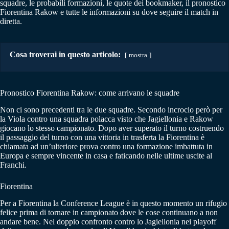
squadre, le probabili formazioni, le quote dei bookmaker, il pronostico
Fiorentina Rakow e tutte le informazioni su dove seguire il match in
diretta.
Cosa troverai in questo articolo:
mostra
Pronostico Fiorentina Rakow: come arrivano le squadre
Non ci sono precedenti tra le due squadre. Secondo incrocio però per
la Viola contro una squadra polacca visto che Jagiellonia e Rakow
giocano lo stesso campionato. Dopo aver superato il turno costruendo
il passaggio del turno con una vittoria in trasferta la Fiorentina è
chiamata ad un’ulteriore prova contro una formazione imbattuta in
Europa e sempre vincente in casa e faticando nelle ultime uscite al
Franchi.
Fiorentina
Per a Fiorentina la Conference League è in questo momento un rifugio
felice prima di tornare in campionato dove le cose continuano a non
andare bene. Nel doppio confronto contro lo Jagiellonia nei playoff