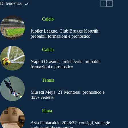
Di tendenza
Calcio
Jupiler League, Club Brugge Kortrijk:
probabili formazioni e pronostico
Calcio
Napoli Osasuna, amichevole: probabili
formazioni e pronostico
Tennis
Musetti Mejia, 2T Montreal: pronostico e
dove vederla
Fanta
Asta Fantacalcio 2026/27: consigli, strategie
e giocatori da comprare