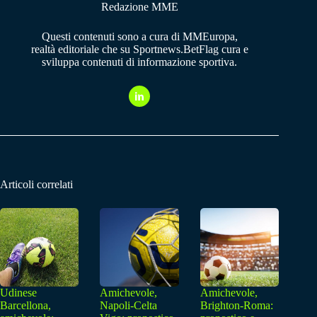
Redazione MME
Questi contenuti sono a cura di MMEuropa,
realtà editoriale che su Sportnews.BetFlag cura e
sviluppa contenuti di informazione sportiva.
Articoli correlati
Udinese
Amichevole,
Amichevole,
Barcellona,
Napoli-Celta
Brighton-Roma: