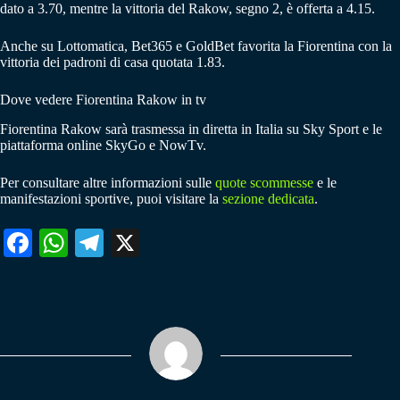
dato a 3.70, mentre la vittoria del Rakow, segno 2, è offerta a 4.15.
Anche su Lottomatica, Bet365 e GoldBet favorita la Fiorentina con la
vittoria dei padroni di casa quotata 1.83.
Dove vedere Fiorentina Rakow in tv
Fiorentina Rakow sarà trasmessa in diretta in Italia su Sky Sport e le
piattaforma online SkyGo e NowTv.
Per consultare altre informazioni sulle
quote scommesse
e le
manifestazioni sportive, puoi visitare la
sezione dedicata
.
Fa
W
Te
X
ce
ha
le
bo
ts
gr
ok
A
a
pp
m