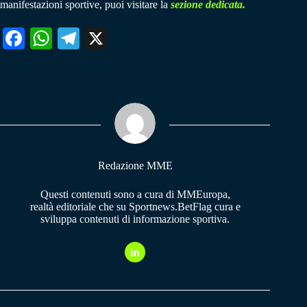
manifestazioni sportive, puoi visitare la
sezione dedicata.
Fa
W
Te
X
ce
ha
le
bo
ts
gr
ok
A
a
pp
m
Redazione MME
Questi contenuti sono a cura di MMEuropa,
realtà editoriale che su Sportnews.BetFlag cura e
sviluppa contenuti di informazione sportiva.