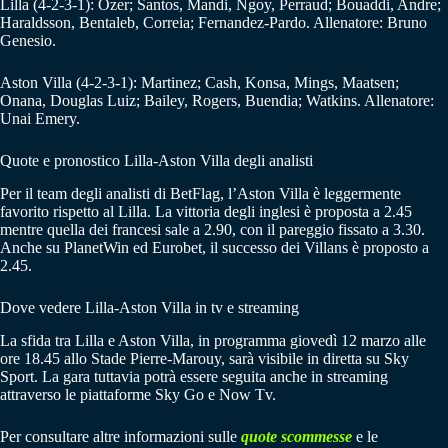
Lilla (4-2-3-1): Ozer; Santos, Mandi, Ngoy, Perraud; Bouaddi, Andre;
Haraldsson, Bentaleb, Correia; Fernandez-Pardo. Allenatore: Bruno
Genesio.
Aston Villa (4-2-3-1): Martinez; Cash, Konsa, Mings, Maatsen;
Onana, Douglas Luiz; Bailey, Rogers, Buendia; Watkins. Allenatore:
Unai Emery.
Quote e pronostico Lilla-Aston Villa degli analisti
Per il team degli analisti di BetFlag, l’Aston Villa è leggermente
favorito rispetto al Lilla. La vittoria degli inglesi è proposta a 2.45
mentre quella dei francesi sale a 2.90, con il pareggio fissato a 3.30.
Anche su PlanetWin ed Eurobet, il successo dei Villans è proposto a
2.45.
Dove vedere Lilla-Aston Villa in tv e streaming
La sfida tra Lilla e Aston Villa, in programma giovedì 12 marzo alle
ore 18.45 allo Stade Pierre-Marouy, sarà visibile in diretta su Sky
Sport. La gara tuttavia potrà essere seguita anche in streaming
attraverso le piattaforme Sky Go e Now Tv.
Per consultare altre informazioni sulle
quote scommesse
e le