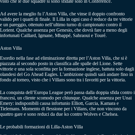
visto che le due squadre si sono sfidate solo in Conference.
Ad avere la meglio fu l’Aston Villa, che vinse il doppio confronto
valido per i quarti di finale. Il Lilla in ogni caso è reduce da tre vittorie
e un pareggio, ottenuto nell’ultimo turno di campionato contro il
Lorient. Qualche assenza per Genesio, che dovrà fare a meno degli
infortunati Caillard, Igmane, Mbappé, Sahraoui e Touré.
Aston Villa
Esordio nella fase ad eliminazione diretta per l’Aston Villa, che si è
piazzata al secondo posto in classifica alle spalle del Lione. Sette
vittorie e una sola sconfitta per la formazione inglese, battuta solo dagli
olandesi del Go Ahead Eagles. L’ambizione quindi sarà andare fino in
fondo al torneo, visto che i Villans sono tra i favoriti per la vittoria.
La conquista dell’Europa League però passa dalla doppia sfida contro i
francesi, un cliente scomodo per chiunque. Qualche assenza per Unai
Emery: indisponibili causa infortunio Elliott, Garcia, Kamara e
Tielemans. Momento di flessione per i Villans, che non vincono da
quattro gare e sono reduci da due ko contro Wolves e Chelsea.
Le probabili formazioni di Lilla-Aston Villa