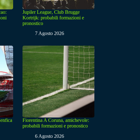
cao:
Jupiler League, Club Brugge
ioni
Kortrijk: probabili formazioni e
pronostico
7 Agosto 2026
enfica
Fiorentina A Coruna, amichevole:
probabili formazioni e pronostico
6 Agosto 2026