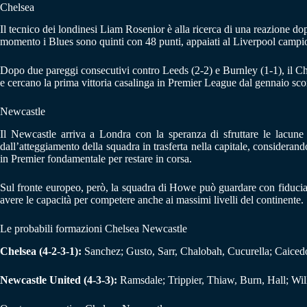
Chelsea
Il tecnico dei londinesi Liam Rosenior è alla ricerca di una reazione do
momento i Blues sono quinti con 48 punti, appaiati al Liverpool campion
Dopo due pareggi consecutivi contro Leeds (2-2) e Burnley (1-1), il Chel
e cercano la prima vittoria casalinga in Premier League dal gennaio sc
Newcastle
Il Newcastle arriva a Londra con la speranza di sfruttare le lacune
dall’atteggiamento della squadra in trasferta nella capitale, considera
in Premier fondamentale per restare in corsa.
Sul fronte europeo, però, la squadra di Howe può guardare con fiducia 
avere le capacità per competere anche ai massimi livelli del continente.
Le probabili formazioni Chelsea Newcastle
Chelsea (4-2-3-1):
Sanchez; Gusto, Sarr, Chalobah, Cucurella; Caicedo
Newcastle United (4-3-3):
Ramsdale; Trippier, Thiaw, Burn, Hall; Wil