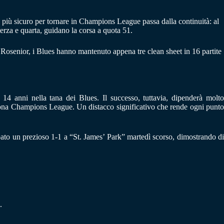
so più sicuro per tornare in Champions League passa dalla continuità: al
rza e quarta, guidano la corsa a quota 51.
i Rosenior, i Blues hanno mantenuto appena tre clean sheet in 16 partite
14 anni nella tana dei Blues. Il successo, tuttavia, dipenderà molto
a zona Champions League. Un distacco significativo che rende ogni punto
pato un prezioso 1-1 a “St. James’ Park” martedì scorso, dimostrando di
.