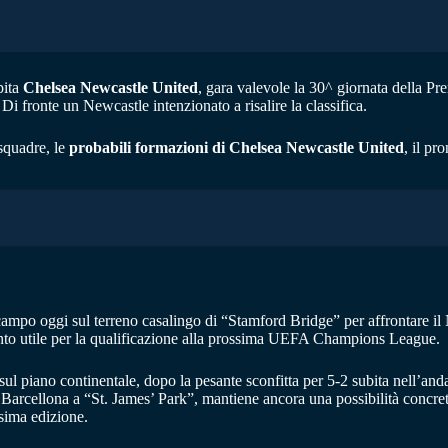
pita
Chelsea Newcastle United
, gara valevole la 30^ giornata della P
 Di fronte un Newcastle intenzionato a risalire la classifica.
squadre, le
probabili formazioni di Chelsea Newcastle United
, il pr
ampo oggi sul terreno casalingo di “Stamford Bridge” per affrontare il
mento utile per la qualificazione alla prossima UEFA Champions League.
ul piano continentale, dopo la pesante sconfitta per 5-2 subita nell’anda
 Barcellona a “St. James’ Park”, mantiene ancora una possibilità concreta 
ssima edizione.