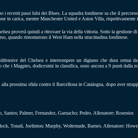
po i recenti passi falsi dei Blues. La squadra londinese sa che il percor
e in carica, mentre Manchester United e Aston Villa, rispettivamente te
sea proverà quindi a ritrovare la via della vittoria. Sotto la gestione d
orso, quando rimontarono il West Ham nella stracittadina londinese.
 difensive del Chelsea e interrompere un digiuno che dura ormai da 
ndo che i Magpies, dodicesimi in classifica, sono ancora a 9 punti dall
alla prossima sfida contro il Barcellona in Catalogna, dopo aver strap
, Santos; Palmer, Fernandez, Garnacho; Pedro. Allenatore: Rosenior.
lock, Tonali, Joelinton; Murphy, Woltemade, Barnes. Allenatore: Howe