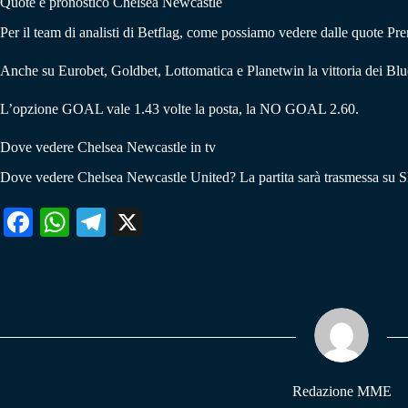
Quote e pronostico Chelsea Newcastle
Per il team di analisti di Betflag, come possiamo vedere dalle quote Pre
Anche su Eurobet, Goldbet, Lottomatica e Planetwin la vittoria dei Blue
L’opzione GOAL vale 1.43 volte la posta, la NO GOAL 2.60.
Dove vedere Chelsea Newcastle in tv
Dove vedere Chelsea Newcastle United? La partita sarà trasmessa su S
Fa
W
Te
X
ce
ha
le
bo
ts
gr
ok
A
a
pp
m
Redazione MME