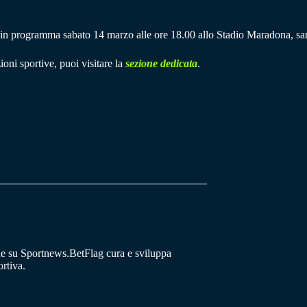
e in programma sabato 14 marzo alle ore 18.00 allo Stadio Maradona, sar
ioni sportive, puoi visitare la
sezione dedicata
.
he su Sportnews.BetFlag cura e sviluppa
rtiva.