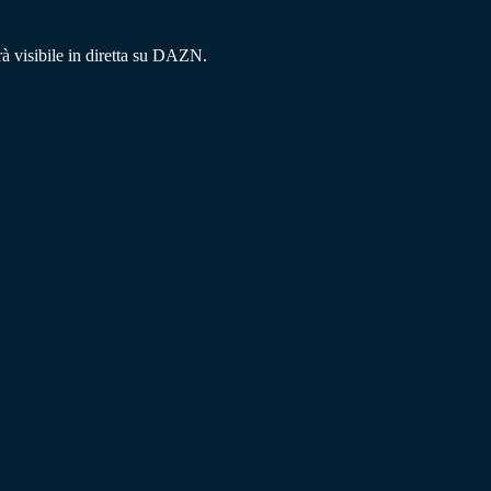
à visibile in diretta su DAZN.