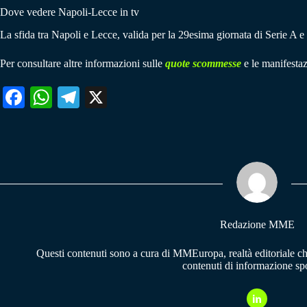
Dove vedere Napoli-Lecce in tv
La sfida tra Napoli e Lecce, valida per la 29esima giornata di Serie A 
Per consultare altre informazioni sulle
quote scommesse
e le manifestaz
Fa
W
Te
X
ce
ha
le
bo
ts
gr
ok
A
a
pp
m
Redazione MME
Questi contenuti sono a cura di MMEuropa, realtà editoriale c
contenuti di informazione spo