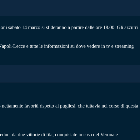
i sabato 14 marzo si sfideranno a partire dalle ore 18.00. Gli azzurri
Napoli-Lecce e tutte le informazioni su dove vedere in tv e streaming
nettamente favoriti rispetto ai pugliesi, che tuttavia nel corso di questa
educi da due vittorie di fila, conquistate in casa del Verona e