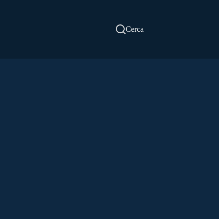
Cerca