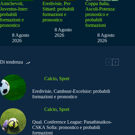
Amichevoli,
Eredivisie, Psv
Coppa Italia,
Juventus-Inter:
Sittard: probabili
Ascoli-Potenza:
probabili
formazioni e
pronostico e
formazioni e
pronostico
probabili
pronostico
formazioni
8 Agosto
8 Agosto
2026
8 Agosto
2026
2026
Di tendenza
Calcio
,
Sport
Eredivisie, Cambuur-Excelsior: probabili
formazioni e pronostico
Calcio
,
Sport
Qual. Conference League: Panathinaikos-
CSKA Sofia: pronostico e probabili
formazioni