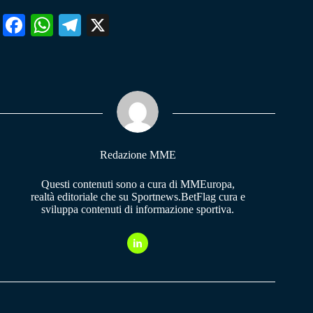
Fa
W
Te
X
ce
ha
le
bo
ts
gr
ok
A
a
pp
m
Redazione MME
Questi contenuti sono a cura di MMEuropa,
realtà editoriale che su Sportnews.BetFlag cura e
sviluppa contenuti di informazione sportiva.