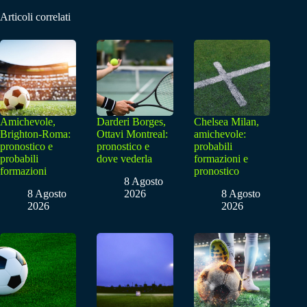
Articoli correlati
Amichevole,
Darderi Borges,
Chelsea Milan,
Brighton-Roma:
Ottavi Montreal:
amichevole:
pronostico e
pronostico e
probabili
probabili
dove vederla
formazioni e
formazioni
pronostico
8 Agosto
8 Agosto
2026
8 Agosto
2026
2026