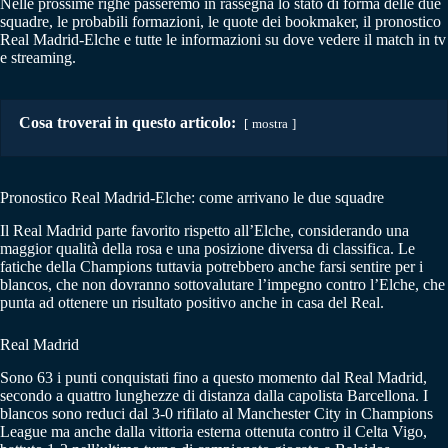
Nelle prossime righe passeremo in rassegna lo stato di forma delle due
squadre, le probabili formazioni, le quote dei bookmaker, il pronostico
Real Madrid-Elche e tutte le informazioni su dove vedere il match in tv
e streaming.
Cosa troverai in questo articolo:
mostra
Pronostico Real Madrid-Elche: come arrivano le due squadre
Il Real Madrid parte favorito rispetto all’Elche, considerando una
maggior qualità della rosa e una posizione diversa di classifica. Le
fatiche della Champions tuttavia potrebbero anche farsi sentire per i
blancos, che non dovranno sottovalutare l’impegno contro l’Elche, che
punta ad ottenere un risultato positivo anche in casa del Real.
Real Madrid
Sono 63 i punti conquistati fino a questo momento dal Real Madrid,
secondo a quattro lunghezze di distanza dalla capolista Barcellona. I
blancos sono reduci dal 3-0 rifilato al Manchester City in Champions
League ma anche dalla vittoria esterna ottenuta contro il Celta Vigo,