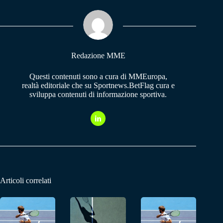
ok
A
a
pp
m
Redazione MME
Questi contenuti sono a cura di MMEuropa,
realtà editoriale che su Sportnews.BetFlag cura e
sviluppa contenuti di informazione sportiva.
Articoli correlati