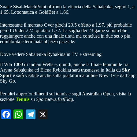
Snai e Sisal-MatchPoint offrono la vittoria della Sabalenka, segno 1, a
1.65, Lottomatica e GoldBet a 1.66.
Interessante il mercato Over giochi 23.5 offerto a 1.97, più probabile
però l’Under 22.5 quotato 1.72. La soglia dei 23 game si potrebbe
raggiungere anche con una finale tirata ma conclusa in due set o più
equilibrata e terminata al terzo parziale.
Dove vedere Sabalenka Rybakina in TV e streaming
Il Wta 1000 di Indian Wells e, quindi, anche la finale femminile fra
Aryna Sabalenka ed Elena Rybakina sarà trasmessa in Italia da
Sky
Sport
e sarà visibile anche sulla piattaforma online Now Tv e dall’app
Sky Go.
Per altri approfondimenti sul tennis e sugli Australian Open, visita la
sezione
Tennis
su
Sportnews.BetFlag
.
Fa
W
Te
X
ce
ha
le
bo
ts
gr