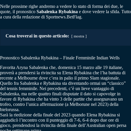
Nelle prossime righe andremo a vedere lo stato di forma dei due, le
quote, il pronostico
Sabalenka Rybakina
e dove vedere la sfida. Tutto
a cura della redazione di Sportnews.BetFlag.
Cosa troverai in questo articolo:
mostra
Pronostico Sabalenka Rybakina – Finale Femminile Indian Wells
Favorita Aryna Sabalenka che, domenica 15 marzo alle 19 italiane,
proverà a prendersi la rivincita su Elena Rybakina che l’ha battuta di
recente a Melbourne dove c’era in palio il primo Slam stagionale.
Quello fra Sabalenka e Rybakina sta diventando ormai un “classico”
del tennis femminile. Nei precedenti, c’è un lieve vantaggio di
Sabalenka, ma nelle quattro finali disputate il dato si capovolge in
favore di Rybakina che ha vinto 3 delle partite che assegnavano un
trofeo, contro l’unica affermazione (a Melborune nel 2023) della
bielorussa.
Sarà la riedizione della finale del 2023 quando Elena Rybakina si
aggiudicò l’incontro con il punteggio di 7-6, 6-4 dopo due ore di
gioco, prendendosi la rivincita della finale dell’Australian open persa
poche settimane prima.