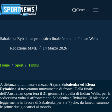
Salta
al
Cerca
contenuto
Sabalenka Rybakina: pronostico finale femminile Indian Wells
Redazione MME
14 Marzo 2026
Home
/
Sport
/
Tennis
A distanza d iun mese e mezzo
Aryna Sabalenka ed Elena
Rybakina
si troveranno nuovamente di fronte. Dalla finale
dell’Australian open (era il 31 gennaio) a quella di Indian Wells, per la
sedicesima volta si affronteranno Sabalenka e Rybakina (il bilancio è
leggermente in favore di Sabalenka per 8 a 7) che, da lunedì, saranno
le prime due giocatrici al mondo.