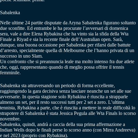
Sabalenka
Nelle ultime 24 partite disputate da Aryna Sabalenka figurano soltanto
due sconfitte. Ed entrambe le ha procurate l’avversari di domenica
sera, vale a dire Elena Rybakina che ha vinto sia la sfida della Wta
Finale a Riyad e sia la recente finale dell’Australian open. Sarà,
dunque, una buona occasione per Sabalenka per rifarsi dalle battute
d’arresto, specialmente quella di Melbourne che l’hanno privata di un
successo in uno Slam.
Un confronto che si preannuncia leale ma molto intenso fra due atlete
che, oggi, rappresentano quando di meglio possa offrire il tennis
femminile.
Sabalenka sta attraversando un periodo di forma eccellente,
raggiungendo la gara decisiva senza lasciare neanche un set alle sue
avversarie. In questa stagione solo Rybakina è riuscita a strapparle
almeno un set, per il resto successi tutti per 2 set a zero. L’ultima
tennista, Rybakina a parte, che è riuscita a mettere in reale difficoltà lo
strapotere di Sabalenka è stata Jessica Pegula alle Wta Finals lo scorso
novembre.
Sabalenka, quindi, andrà a caccia della sua prima affermazione a
Indian Wells dopo le finali perse lo scorso anno (con Mirra Andreeva)
e nel 2023 (proprio con Rybakina).