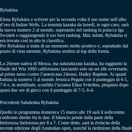
Rybakina
Elena Rybakina a scrivere per la seconda volta il suo nome nell’albo
d’oro di Indian Wells. La tennista kazaka da lunedì, in ogni caso, sarà
la nuova numero 2 al mondo, superando nel ranking la polacca Iga
Swiatek e raggiungendo il suo best ranking. Mai, infatti, Rybakina si
era trovata così in alto in classifica.
Per Rybakina si tratta di un momento molto positivo e, soprattutto dal
punto di vista mentale, Rybakina sembra al top della forma.
La 26enne nativa di Mosca, ma naturalizzata kazaka, ha raggiunto la
finale del Wta 1000 californiano lasciando solo un set alle avversarie,
al primo turno contro l’americana 24enne, Hailey Baptiste. Ai quarti
battuta la numero 5 al mondo Jesssica Pegula con il punteggio di 6-1,
7-6 e, in semifinale, sconfitta l’ucraina Elina Svitolina, piegatasi dopo
quasi due ore di gioco con il punteggio di 7-5, 6-4.
Precedenti Sabalenka Rybakina
Quello in programma domenica 15 marzo alle 19 sarà il sedicesimo
confronto diretto fra le due. Il bilancio pende dalla parte della
bielorussa bielorussa per 8 a 7. Come detto, sarà la rivincita della
recente edizione degli Australian open, nonché la riedizione della finale