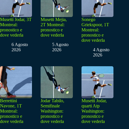
Musetti Jodar, 3T
Musetti Mejia,
Sonego
Montreal:
2T Montreal:
Griekspoor, 1T
pronostico e
pronostico e
Montreal:
dove vederla
dove vederla
pronostico e
dove vederla
6 Agosto
5 Agosto
2026
2026
4 Agosto
2026
Berrettini
Jodar Tabilo,
Musetti Jodar,
Navone, 1T
Semifinale
quarti Atp
Montreal:
Washington:
Washington:
pronostico e
pronostico e
pronostico e
dove vederla
dove vederla
dove vederla