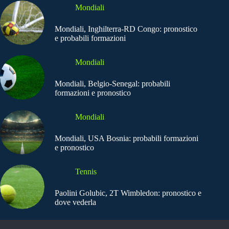
Mondiali
Mondiali, Inghilterra-RD Congo: pronostico
e probabili formazioni
Mondiali
Mondiali, Belgio-Senegal: probabili
formazioni e pronostico
Mondiali
Mondiali, USA Bosnia: probabili formazioni
e pronostico
Tennis
Paolini Golubic, 2T Wimbledon: pronostico e
dove vederla