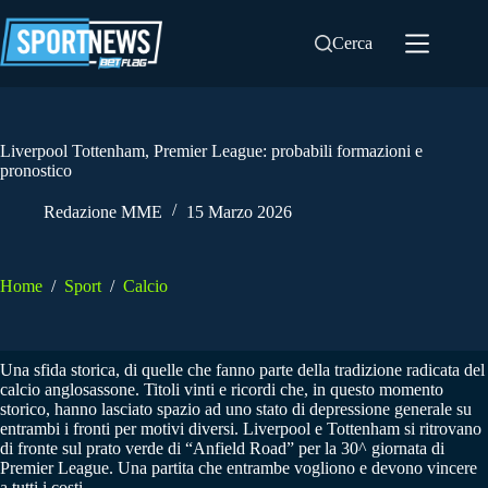
Salta
al
Cerca
contenuto
Liverpool Tottenham, Premier League: probabili formazioni e
pronostico
Redazione MME
15 Marzo 2026
Home
/
Sport
/
Calcio
Una sfida storica, di quelle che fanno parte della tradizione radicata del
calcio anglosassone. Titoli vinti e ricordi che, in questo momento
storico, hanno lasciato spazio ad uno stato di depressione generale su
entrambi i fronti per motivi diversi. Liverpool e Tottenham si ritrovano
di fronte sul prato verde di “Anfield Road” per la 30^ giornata di
Premier League. Una partita che entrambe vogliono e devono vincere
a tutti i costi.