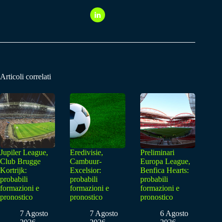
Articoli correlati
Jupiler League,
Eredivisie,
Preliminari
Club Brugge
Cambuur-
Europa League,
Kortrijk:
Excelsior:
Benfica Hearts:
probabili
probabili
probabili
formazioni e
formazioni e
formazioni e
pronostico
pronostico
pronostico
7 Agosto
7 Agosto
6 Agosto