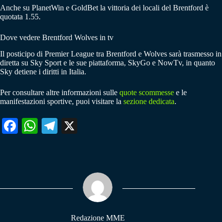
Anche su PlanetWin e GoldBet la vittoria dei locali del Brentford è
quotata 1.55.
Dove vedere Brentford Wolves in tv
Il posticipo di Premier League tra Brentford e Wolves sarà trasmesso in
diretta su Sky Sport e le sue piattaforma, SkyGo e NowTv, in quanto
Sky detiene i diritti in Italia.
Per consultare altre informazioni sulle
quote scommesse
e le
manifestazioni sportive, puoi visitare la
sezione dedicata
.
Fa
W
Te
X
ce
ha
le
bo
ts
gr
ok
A
a
pp
m
Redazione MME