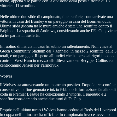
meno, appena 5 le partite con la divisione della posta a fronte di 13
vittorie e 11 sconfitte.
Nelle ultime due sfide di campionato, due trasferte, sono arrivate una
vittoria in casa del Burnley e un pareggio in casa del Bournemouth.
Ultima sfida giocata tra le mura amiche è stata una sconfitta contro il
Brighton. La squadra di Andrews, considerando anche l’Fa Cup, viene
da tre partite in trasferta.
In ruolino di marcia in casa ha subito un rallentamento. Non vince al
Gtech Community Stadium dal 7 gennaio, in mezzo 2 sconfitte, delle 3
totali, e un pareggio. Rispetto all’undici che ha perso ai rigori in coppa
contro il West Ham in mezzo alla difesa van den Berg per Collins e a
centrocampo Jensen per Yarmolyuk.
Wolves
Il Wolves sta attraversando un momento positivo. Dopo le tre sconfitte
consecutive tra fine gennaio e inizio febbraio la formazione fanalino di
coda in Premier League ha collezionato 3 vittorie, 1 pareggio e 2
sconfitte considerando anche due turni di Fa Cup.
Proprio nell’ultimo turno i Wolves hanno ceduto ai Reds del Liverpool
in coppa nell’ultima uscita ufficiale. In campionato invece avevano