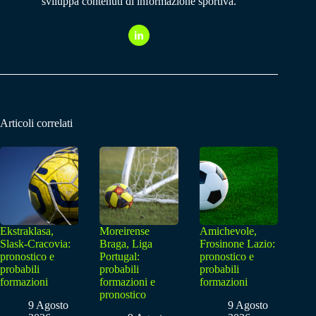
sviluppa contenuti di informazione sportiva.
Articoli correlati
Ekstraklasa,
Moreirense
Amichevole,
Slask-Cracovia:
Braga, Liga
Frosinone Lazio:
pronostico e
Portugal:
pronostico e
probabili
probabili
probabili
formazioni
formazioni e
formazioni
pronostico
9 Agosto
9 Agosto