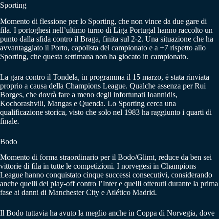
Sporting
Momento di flessione per lo Sporting, che non vince da due gare di
fila. I portoghesi nell’ultimo turno di Liga Portugal hanno raccolto un
punto dalla sfida contro il Braga, finita sul 2-2. Una situazione che ha
avvantaggiato il Porto, capolista del campionato e a +7 rispetto allo
Sporting, che questa settimana non ha giocato in campionato.
La gara contro il Tondela, in programma il 15 marzo, è stata rinviata
proprio a causa della Champions League. Qualche assenza per Rui
Borges, che dovrà fare a meno degli infortunati Ioannidis,
Kochorashvili, Mangas e Quenda. Lo Sporting cerca una
qualificazione storica, visto che solo nel 1983 ha raggiunto i quarti di
finale.
Bodo
Momento di forma straordinario per il Bodo/Glimt, reduce da ben sei
vittorie di fila in tutte le competizioni. I norvegesi in Champions
League hanno conquistato cinque successi consecutivi, considerando
anche quelli dei play-off contro l’Inter e quelli ottenuti durante la prima
fase ai danni di Manchester City e Atlético Madrid.
Il Bodo tuttavia ha avuto la meglio anche in Coppa di Norvegia, dove