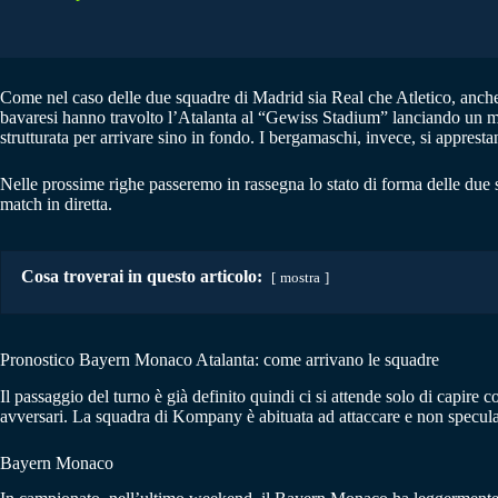
Come nel caso delle due squadre di Madrid sia Real che Atletico, anche 
bavaresi hanno travolto l’Atalanta al “Gewiss Stadium” lanciando un mes
strutturata per arrivare sino in fondo. I bergamaschi, invece, si apprest
Nelle prossime righe passeremo in rassegna lo stato di forma delle due 
match in diretta.
Cosa troverai in questo articolo:
mostra
Pronostico Bayern Monaco Atalanta: come arrivano le squadre
Il passaggio del turno è già definito quindi ci si attende solo di capir
avversari. La squadra di Kompany è abituata ad attaccare e non specular
Bayern Monaco