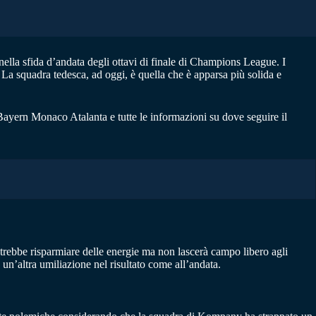
ella sfida d’andata degli ottavi di finale di Champions League. I
 La squadra tedesca, ad oggi, è quella che è apparsa più solida e
Bayern Monaco Atalanta e tutte le informazioni su dove seguire il
potrebbe risparmiare delle energie ma non lascerà campo libero agli
un’altra umiliazione nel risultato come all’andata.