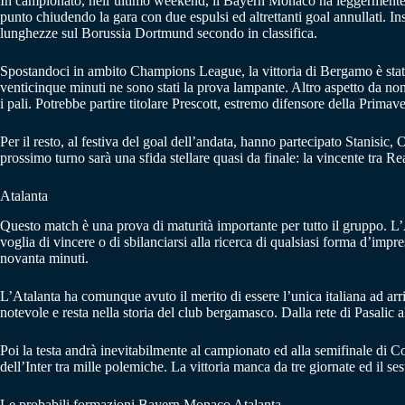
In campionato, nell’ultimo weekend, il Bayern Monaco ha leggermente r
punto chiudendo la gara con due espulsi ed altrettanti goal annullati. I
lunghezze sul Borussia Dortmund secondo in classifica.
Spostandoci in ambito Champions League, la vittoria di Bergamo è stata d
venticinque minuti ne sono stati la prova lampante. Altro aspetto da non 
i pali. Potrebbe partire titolare Prescott, estremo difensore della Primav
Per il resto, al festiva del goal dell’andata, hanno partecipato Stanis
prossimo turno sarà una sfida stellare quasi da finale: la vincente tra 
Atalanta
Questo match è una prova di maturità importante per tutto il gruppo. L’A
voglia di vincere o di sbilanciarsi alla ricerca di qualsiasi forma d’imp
novanta minuti.
L’Atalanta ha comunque avuto il merito di essere l’unica italiana ad arri
notevole e resta nella storia del club bergamasco. Dalla rete di Pasalic 
Poi la testa andrà inevitabilmente al campionato ed alla semifinale di 
dell’Inter tra mille polemiche. La vittoria manca da tre giornate ed il se
Le probabili formazioni Bayern Monaco Atalanta