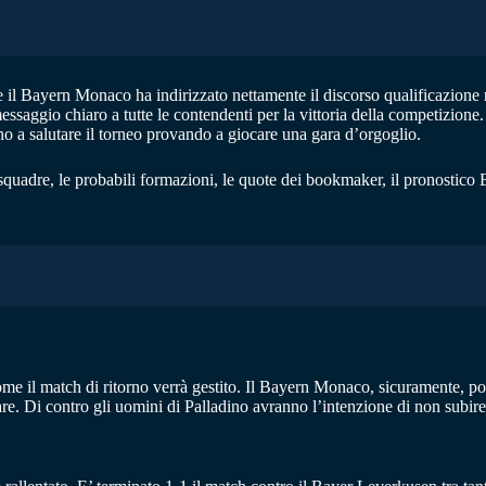
il Bayern Monaco ha indirizzato nettamente il discorso qualificazione n
saggio chiaro a tutte le contendenti per la vittoria della competizione.
ano a salutare il torneo provando a giocare una gara d’orgoglio.
squadre, le probabili formazioni, le quote dei bookmaker, il pronostico 
e come il match di ritorno verrà gestito. Il Bayern Monaco, sicuramente, 
e. Di contro gli uomini di Palladino avranno l’intenzione di non subire 