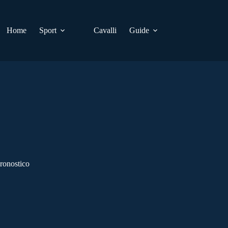
Home
Sport
Cavalli
Guide
ronostico