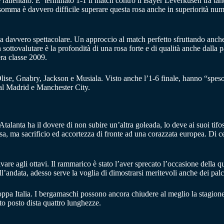
allentato. E’ terminato 1-1 il match contro il Bayer Leverkusen tra t
nsomma è davvero difficile superare questa rosa anche in superiorità num
avvero spettacolare. Un approccio al match perfetto sfruttando anche le 
sottovalutare è la profondità di una rosa forte e di qualità anche dalla p
era classe 2009.
ic, Olise, Gnabry, Jackson e Musiala. Visto anche l’1-6 finale, hanno “s
Real Madrid e Manchester City.
talanta ha il dovere di non subire un’altra goleada, lo deve ai suoi tif
resa, ma sacrificio ed accortezza di fronte ad una corazzata europea. Di c
vare agli ottavi. Il rammarico è stato l’aver sprecato l’occasione della 
all’andata, adesso serve la voglia di dimostrarsi meritevoli anche dei pa
Coppa Italia. I bergamaschi possono ancora chiudere al meglio la stagion
sto posto dista quattro lunghezze.