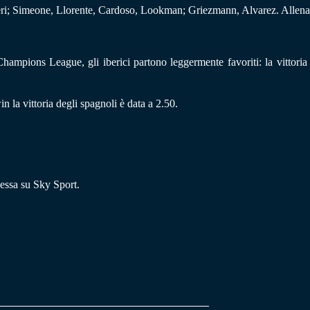
; Simeone, Llorente, Cardoso, Lookman; Griezmann, Alvarez. Allena
hampions League, gli iberici partono leggermente favoriti: la vittoria
 la vittoria degli spagnoli è data a 2.50.
essa su Sky Sport.