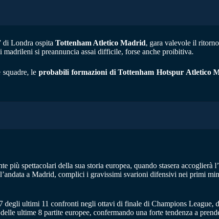
” di Londra ospita
Tottenham Atletico Madrid
, gara valevole il ritor
 madrileni si preannuncia assai difficile, forse anche proibitiva.
e squadre, le
probabili formazioni di Tottenham Hotspur Atletico 
 più spettacolari della sua storia europea, quando stasera accoglierà l’
andata a Madrid, complici i gravissimi svarioni difensivi nei primi minut
 7 degli ultimi 11 confronti negli ottavi di finale di Champions League, 
delle ultime 8 partite europee, confermando una forte tendenza a prendere