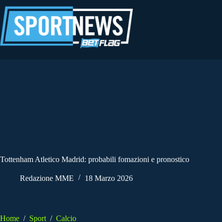
Salta
al
contenuto
Tottenham Atletico Madrid: probabili fomazioni e pronostico
Redazione MME
18 Marzo 2026
Home
/
Sport
/
Calcio