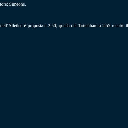
tore: Simeone.
 dell’Atletico è proposta a 2.50, quella del Tottenham a 2.55 mentre il