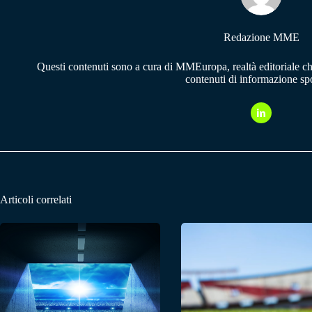
Redazione MME
Questi contenuti sono a cura di MMEuropa, realtà editoriale c
contenuti di informazione spo
Articoli correlati