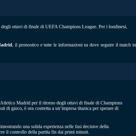
no degli ottavi di finale di UEFA Champions League. Per i londinesi,
Madrid
, il pronostico e tutte le informazioni su dove seguire il match in
Atletico Madrid per il ritorno degli ottavi di finale di Champions
i di gioco, è ora costretta a un’impresa titanica per sperare di
dimostrando una solida esperienza nelle fasi decisive della
 il controllo della partita fin dai primi minuti.