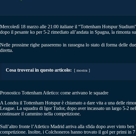
Mercoledì 18 marzo alle 21:00 italiane il “Tottenham Hotspur Stadium
dopo il pesante ko per 5-2 rimediato all’andata in Spagna, la rimonta sui
Nelle prossime righe passeremo in rassegna lo stato di forma delle du
diretta.
Cosa troverai in questo articolo:
mostra
Pronostico Tottenham Atletico: come arrivano le squadre
A Londra il Tottenham Hotspur è chiamato a dare vita a una delle rimonte
League. La squadra di Igor Tudor, dopo aver incassato un largo 5-2 nell’
continuare il cammino nella competizione.
Sull’altro fronte l’Atletico Madrid arriva alla sfida dopo aver vinto ben
competizione. Inoltre, i Colchoneros hanno trovato il gol per primi in 7 