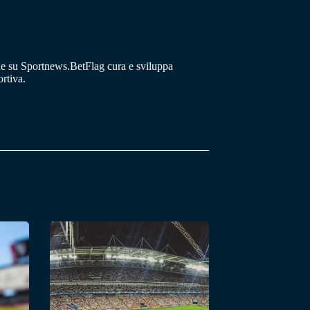
he su Sportnews.BetFlag cura e sviluppa
rtiva.