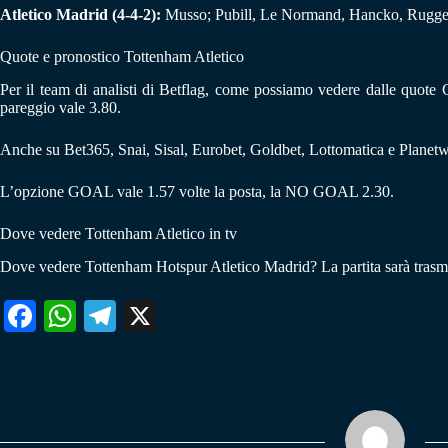
Atletico Madrid (4-4-2):
Musso; Pubill, Le Normand, Hancko, Ruggeri
Quote e pronostico Tottenham Atletico
Per il team di analisti di Betflag, come possiamo vedere dalle quote C
pareggio vale 3.80.
Anche su Bet365, Snai, Sisal, Eurobet, Goldbet, Lottomatica e Planetwin
L’opzione GOAL vale 1.57 volte la posta, la NO GOAL 2.30.
Dove vedere Tottenham Atletico in tv
Dove vedere Tottenham Hotspur Atletico Madrid? La partita sarà trasm
Fa
W
Te
X
ce
ha
le
bo
ts
gr
ok
A
a
pp
m