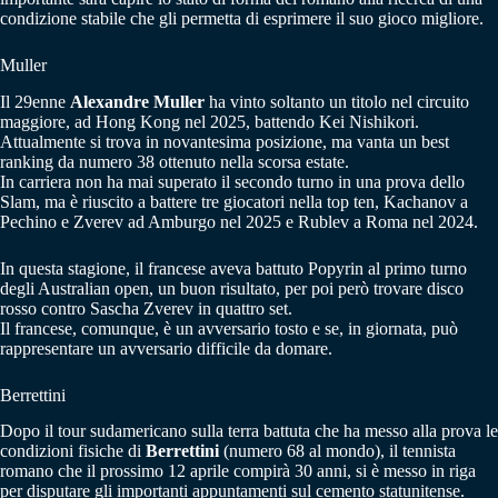
condizione stabile che gli permetta di esprimere il suo gioco migliore.
Muller
Il 29enne
Alexandre Muller
ha vinto soltanto un titolo nel circuito
maggiore, ad Hong Kong nel 2025, battendo Kei Nishikori.
Attualmente si trova in novantesima posizione, ma vanta un best
ranking da numero 38 ottenuto nella scorsa estate.
In carriera non ha mai superato il secondo turno in una prova dello
Slam, ma è riuscito a battere tre giocatori nella top ten, Kachanov a
Pechino e Zverev ad Amburgo nel 2025 e Rublev a Roma nel 2024.
In questa stagione, il francese aveva battuto Popyrin al primo turno
degli Australian open, un buon risultato, per poi però trovare disco
rosso contro Sascha Zverev in quattro set.
Il francese, comunque, è un avversario tosto e se, in giornata, può
rappresentare un avversario difficile da domare.
Berrettini
Dopo il tour sudamericano sulla terra battuta che ha messo alla prova le
condizioni fisiche di
Berrettini
(numero 68 al mondo), il tennista
romano che il prossimo 12 aprile compirà 30 anni, si è messo in riga
per disputare gli importanti appuntamenti sul cemento statunitense.