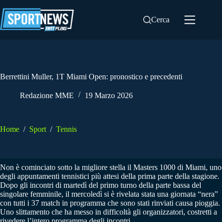
Salta
al
Cerca
contenuto
Berrettini Muller, 1T Miami Open: pronostico e precedenti
Redazione MME
19 Marzo 2026
Home
/
Sport
/
Tennis
Non è cominciato sotto la migliore stella il Masters 1000 di Miami, uno
degli appuntamenti tennistici più attesi della prima parte della stagione.
Dopo gli incontri di martedì del primo turno della parte bassa del
singolare femminile, il mercoledì si è rivelata stata una giornata “nera”
con tutti i 37 match in programma che sono stati rinviati causa pioggia.
Uno slittamento che ha messo in difficoltà gli organizzatori, costretti a
rivedere l’intero programma degli incontri.