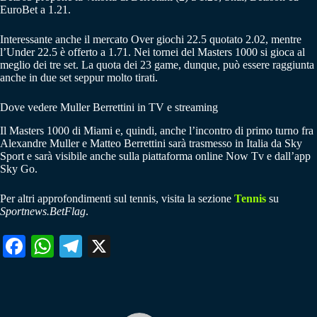
EuroBet a 1.21.
Interessante anche il mercato Over giochi 22.5 quotato 2.02, mentre
l’Under 22.5 è offerto a 1.71. Nei tornei del Masters 1000 si gioca al
meglio dei tre set. La quota dei 23 game, dunque, può essere raggiunta
anche in due set seppur molto tirati.
Dove vedere Muller Berrettini in TV e streaming
Il Masters 1000 di Miami e, quindi, anche l’incontro di primo turno fra
Alexandre Muller e Matteo Berrettini sarà trasmesso in Italia da Sky
Sport e sarà visibile anche sulla piattaforma online Now Tv e dall’app
Sky Go.
Per altri approfondimenti sul tennis, visita la sezione
Tennis
su
Sportnews.BetFlag
.
Fa
W
Te
X
ce
ha
le
bo
ts
gr
ok
A
a