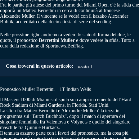
Fra le partite più attese del primo turno del Miami Open c’è la sfida che
opporrà un Matteo Berrettini in cerca di continuità al francese
Alexandre Muller. Il vincente se la vedrà con il kazako Alexander
Bublik, accreditato della decima testa di serie del seeding.
Nelle prossime righe andremo a vedere lo stato di forma dei due, le
quote, il pronostico
Berrettini Muller
e dove vedere la sfida. Tutto a
cura della redazione di Sportnews.BetFlag.
Cosa troverai in questo articolo:
mostra
Pronostico Muller Berrettini – 1T Indian Wells
Il Masters 1000 di Miami si disputa sui campi in cemento dell’Hard
Rock Stadium di Miami Gardens, in Florida, Stati Uniti.
La sfida fra Matteo Berrettini e Alexandre Muller è la terza in
programma sul “Butch Buchholz”, dopo il match di apertura del
singolare femminile fra Valentova e Volynets e quello del singolare
maschile fra Quinn e Hurkacz.
Il tennista azzurro parte con i favori del pronostico, ma la cosa più
importante sarà capire lo stato di forma del romano alla ricerca di una