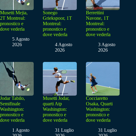
Musetti Mejia,
Sonego
Berrettini
2T Montreal:
Griekspoor, 1T
Navone, 1T
pronostico e
Montreal:
Montreal:
dove vederla
pronostico e
pronostico e
dove vederla
dove vederla
5 Agosto
2026
4 Agosto
3 Agosto
2026
2026
Jodar Tabilo,
Musetti Jodar,
Cocciaretto
Semifinale
quarti Atp
Osaka, Quarti
Washington:
Washington:
Washington:
pronostico e
pronostico e
pronostico e
dove vederla
dove vederla
dove vederla
1 Agosto
31 Luglio
31 Luglio
2026
2026
2026