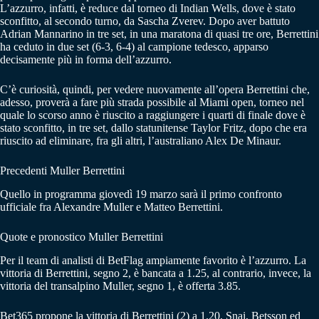
L’azzurro, infatti, è reduce dal torneo di Indian Wells, dove è stato
sconfitto, al secondo turno, da Sascha Zverev. Dopo aver battuto
Adrian Mannarino in tre set, in una maratona di quasi tre ore, Berrettini
ha ceduto in due set (6-3, 6-4) al campione tedesco, apparso
decisamente più in forma dell’azzurro.
C’è curiosità, quindi, per vedere nuovamente all’opera Berrettini che,
adesso, proverà a fare più strada possibile al Miami open, torneo nel
quale lo scorso anno è riuscito a raggiungere i quarti di finale dove è
stato sconfitto, in tre set, dallo statunitense Taylor Fritz, dopo che era
riuscito ad eliminare, fra gli altri, l’australiano Alex De Minaur.
Precedenti Muller Berrettini
Quello in programma giovedì 19 marzo sarà il primo confronto
ufficiale fra Alexandre Muller e Matteo Berrettini.
Quote e pronostico Muller Berrettini
Per il team di analisti di BetFlag ampiamente favorito è l’azzurro. La
vittoria di Berrettini, segno 2, è bancata a 1.25, al contrario, invece, la
vittoria del transalpino Muller, segno 1, è offerta 3.85.
Bet365 propone la vittoria di Berrettini (2) a 1.20, Snai, Betsson ed