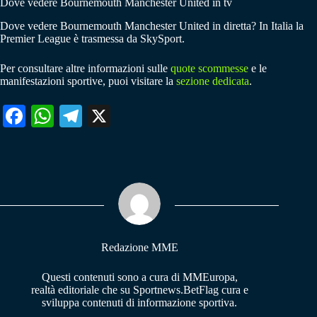
Dove vedere Bournemouth Manchester United in tv
Dove vedere Bournemouth Manchester United in diretta? In Italia la
Premier League è trasmessa da SkySport.
Per consultare altre informazioni sulle
quote scommesse
e le
manifestazioni sportive, puoi visitare la
sezione dedicata
.
Fa
W
Te
X
ce
ha
le
bo
ts
gr
ok
A
a
pp
m
Redazione MME
Questi contenuti sono a cura di MMEuropa,
realtà editoriale che su Sportnews.BetFlag cura e
sviluppa contenuti di informazione sportiva.