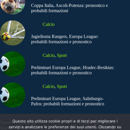
Coppa Italia, Ascoli-Potenza: pronostico e
probabili formazioni
Calcio
Jagiellonia Rangers, Europa League:
probabili formazioni e pronostico
Calcio
,
Sport
Preliminari Europa League, Hradec-Besiktas:
probabili formazioni e pronostico
Calcio
,
Sport
Preliminari Europa League, Salisburgo-
Pafos: probabili formazioni e pronostico
Questo sito utilizza cookie propri e di terzi per migliorare i
SportNews.BetFlag -
Copyright © 2025
servizi e analizzare le preferenze dei suoi utenti. Cliccando su
Questo sito non
SportNews BetFlag