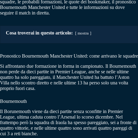
squadre, le probabili formazioni, le quote dei bookmaker, il pronostico
Bournemouth Manchester United e tutte le informazioni su dove
seguire il match in diretta.
Cosa troverai in questo articolo:
mostra
Pronostico Bournemouth Manchester United: come arrivano le squadre
Si affrontano due formazione in forma in campionato. Il Bournemouth
non perde da dieci partite in Premier League, anche se nelle ultime
quattro ha solo pareggiato, il Manchester United ha battuto l’Aston
Villa nello scontro diretto e nelle ultime 13 ha perso solo una volta
proprio fuori casa.
Bournemouth
Il Borunemouth viene da dieci partite senza sconfitte in Premier
League, ultima caduta contro l’Arsenal lo scorso dicembre. Nel
frattempo però la squadra di Iraola ha spesso pareggiato, sei a fronte di
quattro vittorie, e nelle ultime quattro sono arrivati quattro pareggi di
cui 3 a reti bianche.