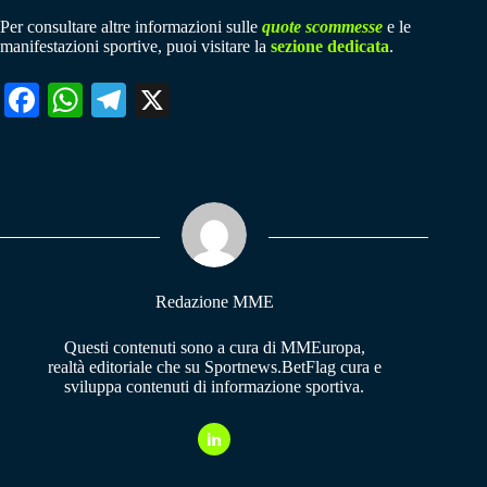
Per consultare altre informazioni sulle
quote scommesse
e le
manifestazioni sportive, puoi visitare la
sezione dedicata
.
Fa
W
Te
X
ce
ha
le
bo
ts
gr
ok
A
a
pp
m
Redazione MME
Questi contenuti sono a cura di MMEuropa,
realtà editoriale che su Sportnews.BetFlag cura e
sviluppa contenuti di informazione sportiva.