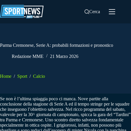
Salta
al
Cerca
contenuto
Parma Cremonese, Serie A: probabili formazioni e pronostico
Redazione MME
21 Marzo 2026
Home
/
Sport
/
Calcio
Se non è l’ultima spiaggia poco ci manca. Nove partite alla
conclusione della stagione di Serie A ed il tempo stringe per le squadre
che inseguono l’obiettivo salvezza. Nel ricco programma del sabato,
valevole per la 30^ giornata di campionato, spicca la gara del “Tardini”
tra Parma e Cremonese. Uno scontro diretto salvezza fondamentale
specialmente in ottica ospite. I grigiorossi, infatti, non possono più
sbagliare e sono reduci dall’esonero di mister Nicola con la panchina