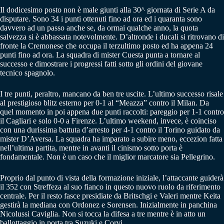
Il dodicesimo posto non è male giunti alla 30^ giornata di Serie A da
disputare. Sono 34 i punti ottenuti fino ad ora ed i quaranta sono
davvero ad un passo anche se, da ormai qualche anno, la quota
salvezza si è abbassata notevolmente. D’altronde i ducali si ritrovano di
fronte la Cremonese che occupa il terzultimo posto ed ha appena 24
punti fino ad ora. La squadra di mister Cuesta punta a tornare al
successo e dimostrare i progressi fatti sotto gli ordini del giovane
tecnico spagnolo.
I tre punti, peraltro, mancano da ben tre uscite. L’ultimo successo risale
al prestigioso blitz esterno per 0-1 al “Meazza” contro il Milan. Da
quel momento in poi appena due punti raccolti: pareggio per 1-1 contro
il Cagliari e solo 0-0 a Firenze. L’ultimo weekend, invece, è coinciso
con una durissima battuta d’arresto per 4-1 contro il Torino guidato da
mister D’Aversa. La squadra ha imparato a subire meno, eccezion fatta
nell’ultima partita, mentre in avanti il cinismo sotto porta è
fondamentale. Non è un caso che il miglior marcatore sia Pellegrino.
Proprio dal punto di vista della formazione iniziale, l’attaccante guiderà
il 352 con Streffeza al suo fianco in questo nuovo ruolo da riferimento
centrale. Per il resto fasce presidiate da Britschgi e Valeri mentre Keita
gestirà la mediana con Ordonez e Sorensen. Inizialmente in panchina
Nicolussi Caviglia. Non si tocca la difesa a tre mentre è in atto un
ballottaggio in porta tra Suzuki e Corvi.