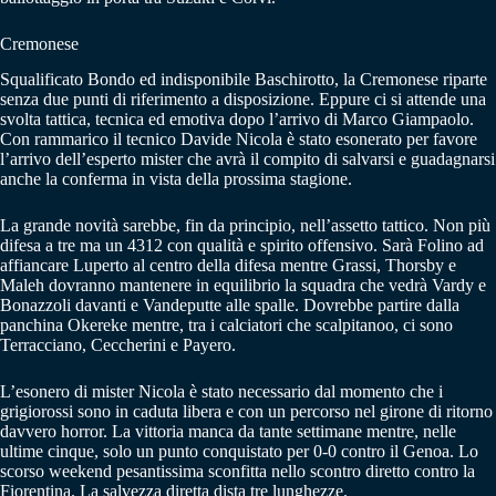
Cremonese
Squalificato Bondo ed indisponibile Baschirotto, la Cremonese riparte
senza due punti di riferimento a disposizione. Eppure ci si attende una
svolta tattica, tecnica ed emotiva dopo l’arrivo di Marco Giampaolo.
Con rammarico il tecnico Davide Nicola è stato esonerato per favore
l’arrivo dell’esperto mister che avrà il compito di salvarsi e guadagnarsi
anche la conferma in vista della prossima stagione.
La grande novità sarebbe, fin da principio, nell’assetto tattico. Non più
difesa a tre ma un 4312 con qualità e spirito offensivo. Sarà Folino ad
affiancare Luperto al centro della difesa mentre Grassi, Thorsby e
Maleh dovranno mantenere in equilibrio la squadra che vedrà Vardy e
Bonazzoli davanti e Vandeputte alle spalle. Dovrebbe partire dalla
panchina Okereke mentre, tra i calciatori che scalpitanoo, ci sono
Terracciano, Ceccherini e Payero.
L’esonero di mister Nicola è stato necessario dal momento che i
grigiorossi sono in caduta libera e con un percorso nel girone di ritorno
davvero horror. La vittoria manca da tante settimane mentre, nelle
ultime cinque, solo un punto conquistato per 0-0 contro il Genoa. Lo
scorso weekend pesantissima sconfitta nello scontro diretto contro la
Fiorentina. La salvezza diretta dista tre lunghezze.