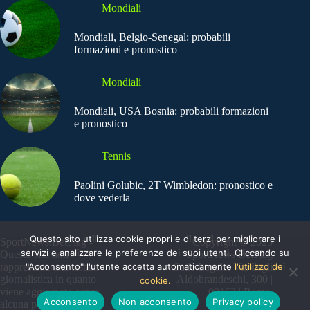
Mondiali
Mondiali, Belgio-Senegal: probabili
formazioni e pronostico
Mondiali
Mondiali, USA Bosnia: probabili formazioni
e pronostico
Tennis
Paolini Golubic, 2T Wimbledon: pronostico e
dove vederla
Questo sito utilizza cookie propri e di terzi per migliorare i
SportNews.BetFlag -
Copyright © 2025
servizi e analizzare le preferenze dei suoi utenti. Cliccando su
Questo sito non
SportNews BetFlag
"Acconsento" l'utente accetta automaticamente
l'utilizzo dei
rappresenta una testata
Sede Legale: Via degli
giornalistica in quanto
Aldobrandeschi, 300 |
cookie.
viene aggiornato senza
00163 | Roma
Acconsento
Non acconsento
Privacy policy
alcuna periodicità