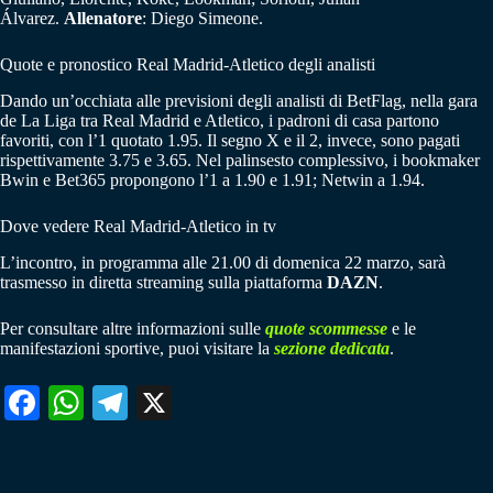
Álvarez.
Allenatore
: Diego Simeone.
Quote e pronostico Real Madrid-Atletico degli analisti
Dando un’occhiata alle previsioni degli analisti di BetFlag, nella gara
de La Liga tra Real Madrid e Atletico, i padroni di casa partono
favoriti, con l’1 quotato 1.95. Il segno X e il 2, invece, sono pagati
rispettivamente 3.75 e 3.65. Nel palinsesto complessivo, i bookmaker
Bwin e Bet365 propongono l’1 a 1.90 e 1.91; Netwin a 1.94.
Dove vedere Real Madrid-Atletico in tv
L’incontro, in programma alle 21.00 di domenica 22 marzo, sarà
trasmesso in diretta streaming sulla piattaforma
DAZN
.
Per consultare altre informazioni sulle
quote scommesse
e le
manifestazioni sportive, puoi visitare la
sezione dedicata
.
Fa
W
Te
X
ce
ha
le
bo
ts
gr