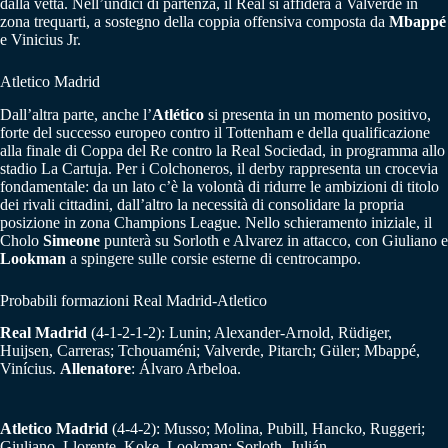
dalla vetta. Nell’undici di partenza, il Real si affiderà a Valverde in
zona trequarti, a sostegno della coppia offensiva composta da
Mbappé
e Vinicius Jr.
Atletico Madrid
Dall’altra parte, anche l’
Atlético
si presenta in un momento positivo,
forte del successo europeo contro il Tottenham e della qualificazione
alla finale di Coppa del Re contro la Real Sociedad, in programma allo
stadio La Cartuja. Per i Colchoneros, il derby rappresenta un crocevia
fondamentale: da un lato c’è la volontà di ridurre le ambizioni di titolo
dei rivali cittadini, dall’altro la necessità di consolidare la propria
posizione in zona Champions League. Nello schieramento iniziale, il
Cholo
Simeone
punterà su Sorloth e Alvarez in attacco, con Giuliano e
Lookman
a spingere sulle corsie esterne di centrocampo.
Probabili formazioni Real Madrid-Atletico
Real Madrid
(4-1-2-1-2): Lunin; Alexander-Arnold, Rüdiger,
Huijsen, Carreras; Tchouaméni; Valverde, Pitarch; Güler; Mbappé,
Vinícius.
Allenatore
: Álvaro Arbeloa.
Atletico Madrid
(4-4-2): Musso; Molina, Pubill, Hancko, Ruggeri;
Giuliano, Llorente, Koke, Lookman; Sorloth, Julián