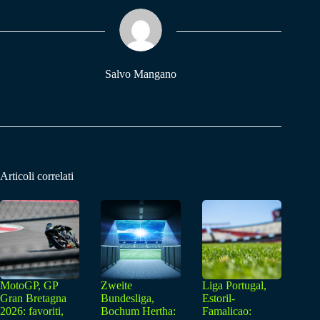
ok
A
a
pp
m
Salvo Mangano
Articoli correlati
MotoGP, GP
Zweite
Liga Portugal,
Gran Bretagna
Bundesliga,
Estoril-
2026: favoriti,
Bochum Hertha:
Famalicao: