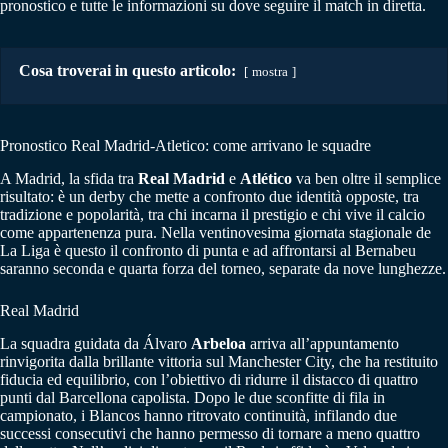
pronostico e tutte le informazioni su dove seguire il match in diretta.
Cosa troverai in questo articolo:
mostra
Pronostico Real Madrid-Atletico: come arrivano le squadre
A Madrid, la sfida tra
Real Madrid
e
Atlético
va ben oltre il semplice
risultato: è un derby che mette a confronto due identità opposte, tra
tradizione e popolarità, tra chi incarna il prestigio e chi vive il calcio
come appartenenza pura. Nella ventinovesima giornata stagionale de
La Liga è questo il confronto di punta e ad affrontarsi al Bernabeu
saranno seconda e quarta forza del torneo, separate da nove lunghezze.
Real Madrid
La squadra guidata da Álvaro
Arbeloa
arriva all’appuntamento
rinvigorita dalla brillante vittoria sul Manchester City, che ha restituito
fiducia ed equilibrio, con l’obiettivo di ridurre il distacco di quattro
punti dal Barcellona capolista. Dopo le due sconfitte di fila in
campionato, i Blancos hanno ritrovato continuità, infilando due
successi consecutivi che hanno permesso di tornare a meno quattro