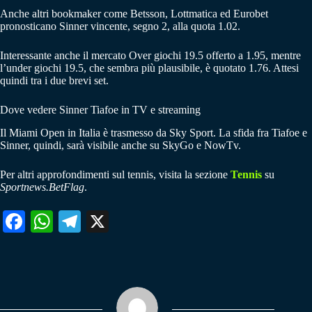
Anche altri bookmaker come Betsson, Lottmatica ed Eurobet
pronosticano Sinner vincente, segno 2, alla quota 1.02.
Interessante anche il mercato Over giochi 19.5 offerto a 1.95, mentre
l’under giochi 19.5, che sembra più plausibile, è quotato 1.76. Attesi
quindi tra i due brevi set.
Dove vedere Sinner Tiafoe in TV e streaming
Il Miami Open in Italia è trasmesso da Sky Sport. La sfida fra Tiafoe e
Sinner, quindi, sarà visibile anche su SkyGo e NowTv.
Per altri approfondimenti sul tennis, visita la sezione
Tennis
su
Sportnews.BetFlag
.
Fa
W
Te
X
ce
ha
le
bo
ts
gr
ok
A
a
pp
m