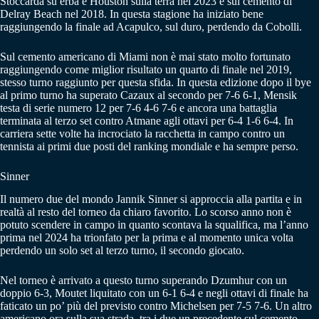
Stoccarda su erba e Houston sulla terra nel 2023 e sul cemento di
Delray Beach nel 2018. In questa stagione ha iniziato bene
raggiungendo la finale ad Acapulco, sul duro, perdendo da Cobolli.
Sul cemento americano di Miami non è mai stato molto fortunato
raggiungendo come miglior risultato un quarto di finale nel 2019,
stesso turno raggiunto per questa sfida. In questa edizione dopo il bye
al primo turno ha superato Cazaux al secondo per 7-6 6-1, Mensik
testa di serie numero 12 per 7-6 4-6 7-6 e ancora una battaglia
terminata al terzo set contro Atmane agli ottavi per 6-4 1-6 6-4. In
carriera sette volte ha incrociato la racchetta in campo contro un
tennista ai primi due posti del ranking mondiale e ha sempre perso.
Sinner
Il numero due del mondo Jannik Sinner si approccia alla partita e in
realtà al resto del torneo da chiaro favorito. Lo scorso anno non è
potuto scendere in campo in quanto scontava la squalifica, ma l’anno
prima nel 2024 ha trionfato per la prima e al momento unica volta
perdendo un solo set al terzo turno, il secondo giocato.
Nel torneo è arrivato a questo turno superando Dzumhur con un
doppio 6-3, Moutet liquitato con un 6-1 6-4 e negli ottavi di finale ha
faticato un po’ più del previsto contro Michelsen per 7-5 7-6. Un altro
americano ora sulla sua strada, tra i due un precedente sul cemento