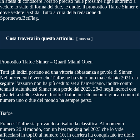
In attesa di conoscere l’orario preciso nelle prossime righe andremo a
vedere lo stato di forma dei due, le quote, il pronostico Tiafoe Sinner e
dove vedere la sfida. Tutto a cura della redazione di
Sportnews.BetFlag.
Cosa troverai in questo articolo:
mostra
Pronostico Tiafoe Sinner – Quarti Miami Open
Tutti gli indizi portano ad una vittoria abbastanza agevole di Sinner.
Nei precedenti è vero che Tiafoe ne ha vinto uno ma è datato 2021 e a
seguire l’azzurro non ha più ceduto set all’americano, inoltre contro
tennisti statunitensi Sinner non perde dal 2023, 28-0 negli incroci con
gli atleti a stelle e strisce. Inoltre Tiafoe in sette incontri giocati contro il
numero uno o due del mondo ha sempre perso.
Tiafoe
Frances Tiafoe sta provando a risalire la classifica. Al momento
numero 20 al mondo, con un best ranking nel 2023 che lo vide
affacciarsi in top10 al numero 10, in carriera ha conquistato tre titoli: