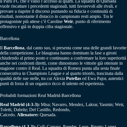
il Paris FC che è valso l’accesso ai quarti. La squadra di Quesada
vuole riscattare i precedenti stagionali, tutti favorevoli alle rivali, e
provare a riaprire il discorso puntando su fiducia e continuità di
risultati, nonostante il distacco in campionato resti ampio. Tra le
protagoniste più attese c’è Caroline
Weir
, punto di riferimento
offensivo e già in doppia cifra stagionale.
Barcellona
Il
Barcellona
, dal canto suo, si presenta come una delle grandi favorite
della competizione. Le blaugrana hanno dominato la fase a gironi
chiudendo al primo posto e continuano a confermare la loro superiorità
anche nei confronti diretti, come dimostrano le vittorie già ottenute in
stagione contro il Real. La squadra di Romeu punta alla sesta finale
consecutiva in Champions League e al quarto trionfo, trascinata dalla
qualità delle sue stelle, tra cui Alexia
Putellas
ed Ewa Pajor, autentici
punti di forza di un organico ricco di talento ed esperienza.
Probabili formazioni Real Madrid-Barcellona
Real Madrid (4-3-3):
Misa; Navarro, Mendez, Lakrar, Yasmin; Weir,
Toletti, Dabritz; Del Castillo, Redondo,
Caicedo.
Allenatore:
Quesada.
Barcellona (4-3-3):
Coll; Camara, Paredes, Leon, Brugts; Lopez,