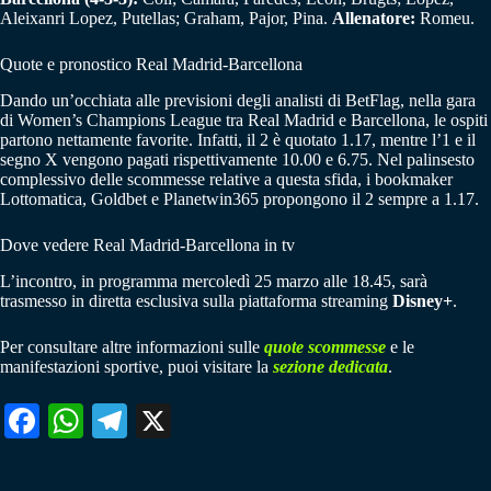
Aleixanri Lopez, Putellas; Graham, Pajor, Pina.
Allenatore:
Romeu.
Quote e pronostico Real Madrid-Barcellona
Dando un’occhiata alle previsioni degli analisti di BetFlag, nella gara
di Women’s Champions League tra Real Madrid e Barcellona, le ospiti
partono nettamente favorite. Infatti, il 2 è quotato 1.17, mentre l’1 e il
segno X vengono pagati rispettivamente 10.00 e 6.75. Nel palinsesto
complessivo delle scommesse relative a questa sfida, i bookmaker
Lottomatica, Goldbet e Planetwin365 propongono il 2 sempre a 1.17.
Dove vedere Real Madrid-Barcellona in tv
L’incontro, in programma mercoledì 25 marzo alle 18.45, sarà
trasmesso in diretta esclusiva sulla piattaforma streaming
Disney+
.
Per consultare altre informazioni sulle
quote scommesse
e le
manifestazioni sportive, puoi visitare la
sezione dedicata
.
Fa
W
Te
X
ce
ha
le