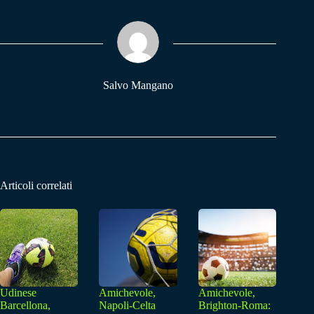
bo
ts
gr
ok
A
a
pp
m
Salvo Mangano
Articoli correlati
Udinese
Amichevole,
Amichevole,
Barcellona,
Napoli-Celta
Brighton-Roma: