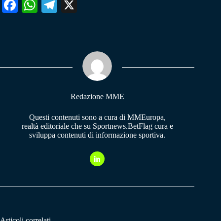
Fa
W
Te
X
ce
ha
le
bo
ts
gr
ok
A
a
pp
m
Redazione MME
Questi contenuti sono a cura di MMEuropa,
realtà editoriale che su Sportnews.BetFlag cura e
sviluppa contenuti di informazione sportiva.
Articoli correlati