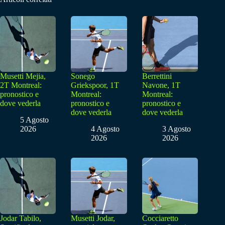
Musetti Mejia,
Sonego
Berrettini
2T Montreal:
Griekspoor, 1T
Navone, 1T
pronostico e
Montreal:
Montreal:
dove vederla
pronostico e
pronostico e
dove vederla
dove vederla
5 Agosto
2026
4 Agosto
3 Agosto
2026
2026
Jodar Tabilo,
Musetti Jodar,
Cocciaretto