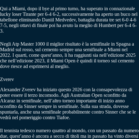
Qui a Miami, dopo il bye al primo turno, ha superato in connazionale
lucky loser Tirante per 6-4 6-2, successivamente ha aperto un buco nel
tabellone eliminando Daniil Medvedev, battaglia durata tre set 6-0 4-6
7-5, negli ottavi di finale poi ha avuto la meglio di Humbert per 6-4 6-
3.
Negli Atp Master 1000 il miglior risultato è la semifinale in Spagna a
Madrid sul rosso, sul cemento sempre una semifinale a Miami nel
2022. I quarti, come quest’anno, li ha raggiunti sia nell’edizione 2025
che nell’edizione 2023, il Miami Open è quindi il torneo sul cemento
dove riesce ad esprimersi al meglio.
Zverev
Alexander Zverev ha iniziato questo 2026 con la consapevolezza di
poter essere il terzo incomodo. Agli Australian Open sconfitto da
Alcaraz in semifinale, nell’altro torneo importante di inizio anno
sconfitto da Sinner sempre in semifinale. Sulla sua strada, dovesse
spuntarla, anche una semifinale probabilmente contro Sinner che se le
vedrà nel pomeriggio contro Tiafoe.
Il tennista tedesco numero quattro al mondo, con un passato da numero
due, quest’anno è ancora a secco di titoli ma in passato ha vinto diversi