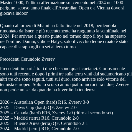
Master 1000, l’ultima affermazione sul cemento nel 2024 nel 1000
parigino, scorso anno finale all’Australian Open e a Vienna dove si
giocava indoor.
Quanto al torneo di Miami ha fatto finale nel 2018, perdendola
rimontato da Isner, e più recentemente ha raggiunto la semifinale nel
2024. Per arrivare a questo punto nel torneo dopo il bye ha superato
nell’ordine: Damm, Cilic e Halys, solo il vecchio leone croato è stato
capace di strappargli un set al terzo turno.
Precedenti Cerundolo Zverev
Precedenti in parità tra i due che sono quasi coetanei. Curiosamente
sono tutti recenti e dopo i primi tre sulla terra vinti dal sudamericano gli
altri tre che sono seguiti, tutti sul duro, sono arrivate solo vittorie del
tennista europeo. Solo lo scorso anno quattro incroci tra i due, Zverev
non perde un set da quando ha invertito la tendenza.
2026 – Australian Open (hard) R16, Zverev 3-0
2025 – Davis Cup (hard) QF, Zverev 2-0
2025 – Canada (hard) R16, Zverev 1-0 (ritiro al secondo set)
2025 – Madrid (terra) R16, Cerundolo 2-0
2025 – Buenos Aires (terra) QF, Cerundolo 2-1
2024 – Madrid (terra) R16, Cerundolo 2-0