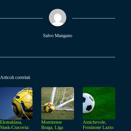
bo
ts
gr
ok
A
a
pp
m
Salvo Mangano
Articoli correlati
Ekstraklasa,
Moreirense
Amichevole,
Slask-Cracovia:
Braga, Liga
Frosinone Lazio: