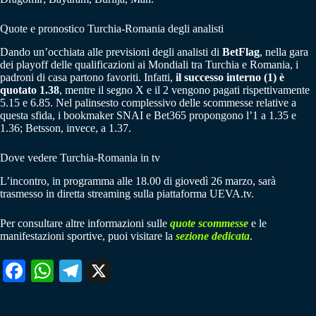
Quote e pronostico Turchia-Romania degli analisti
Dando un’occhiata alle previsioni degli analisti di
BetFlag
, nella gara
dei playoff delle qualificazioni ai Mondiali tra Turchia e Romania, i
padroni di casa partono favoriti. Infatti,
il successo interno (1) è
quotato 1.38
, mentre il segno X e il 2 vengono pagati rispettivamente
5.15 e 6.85. Nel palinsesto complessivo delle scommesse relative a
questa sfida, i bookmaker SNAI e Bet365 propongono l’1 a 1.35 e
1.36; Betsson, invece, a 1.37.
Dove vedere Turchia-Romania in tv
L’incontro, in programma alle 18.00 di giovedì 26 marzo, sarà
trasmesso in diretta streaming sulla piattaforma UEVA.tv.
Per consultare altre informazioni sulle
quote scommesse
e le
manifestazioni sportive, puoi visitare la
sezione dedicata
.
Fa
W
Te
X
ce
ha
le