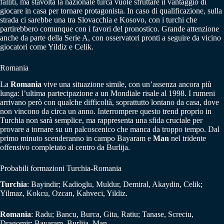
falliti, ma stavolta la nazionale turca vuole sfruttare il vantaggio di
giocare in casa per tornare protagonista. In caso di qualificazione, sulla
strada ci sarebbe una tra Slovacchia e Kosovo, con i turchi che
partirebbero comunque con i favori del pronostico. Grande attenzione
anche da parte della Serie A, con osservatori pronti a seguire da vicino
giocatori come Yildiz e Celik.
Romania
La
Romania
vive una situazione simile, con un’assenza ancora più
lunga: l’ultima partecipazione a un Mondiale risale al 1998. I rumeni
arrivano però con qualche difficoltà, soprattutto lontano da casa, dove
non vincono da circa un anno. Interrompere questo trend proprio in
Turchia non sarà semplice, ma rappresenta una sfida cruciale per
provare a tornare su un palcoscenico che manca da troppo tempo. Dal
primo minuto scenderanno in campo Bayaram e
Man
nel tridente
offensivo completato al centro da Burlija.
Probabili formazioni Turchia-Romania
Turchia
: Bayindir; Kadioglu, Muldur, Demiral, Akaydin, Celik;
Yilmaz, Kokcu, Ozcan, Kahveci, Yildiz.
Romania
: Radu; Bancu, Burca, Gita, Ratiu; Tanase, Screciu,
Dragomir; Bayaram, Burlija, Man.