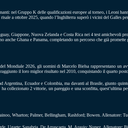
anti: nel Gruppo K delle qualificazioni europee al torneo, i Leoni hanno
sale a ottobre 2025, quando l’Inghilterra superò i vicini del Galles per 
uguay, Giappone, Nuova Zelanda e Costa Rica nei 4 test amichevoli prog
ranno anche Ghana e Panama, completando un percorso che già promette g
oria del Mondiale 2026, gli uomini di Marcelo Bielsa rappresentano un
aggiunto il loro miglior risultato nel 2010, conquistando il quarto posto
ad Argentina, Ecuador e Colombia, ma davanti al Brasile, giunto quinto
y ha collezionato 2 vittorie, un pareggio e una sconfitta, quest’ultima 
ainoo, Wharton; Palmer, Bellingham, Rashford; Bowen. Allenatore: Tu
de, Ugarte; Sanabria, De Arrascaeta, M. Araujo; Nunez. Allenatore: Bi