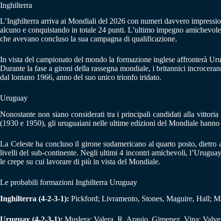
Inghilterra
L’Inghilterra arriva ai Mondiali del 2026 con numeri davvero impression
alcuno e conquistando in totale 24 punti. L’ultimo impegno amichevole ri
che avevano concluso la sua campagna di qualificazione.
In vista del campionato del mondo la formazione inglese affronterà Ur
Durante la fase a gironi della rassegna mondiale, i britannici incroce
dal lontano 1966, anno del suo unico trionfo iridato.
Uruguay
Nonostante non siano considerati tra i principali candidati alla vitt
(1930 e 1950), gli uruguaiani nelle ultime edizioni del Mondiale hanno r
La Celeste ha concluso il girone sudamericano al quarto posto, dietro 
livelli del sub-continente. Negli ultimi 4 incontri amichevoli, l’Urugua
le crepe su cui lavorare di più in vista del Mondiale.
Le probabili formazioni Inghilterra Uruguay
Inghilterra (4-2-3-1):
Pickford; Livramento, Stones, Maguire, Hall; M
Uruguay (4-2-3-1):
Muslera; Valera, R. Araujo, Gimenez, Vina; Valver