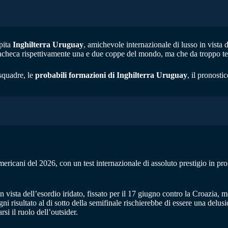
pita
Inghilterra Uruguay
, amichevole internazionale di lusso in vista
bacheca rispettivamente una e due coppe del mondo, ma che da troppo temp
squadre, le
probabili formazioni di Inghilterra Uruguay
, il pronosti
mericani del 2026, con un test internazionale di assoluto prestigio in
vista dell’esordio iridato, fissato per il 17 giugno contro la Croazia,
i risultato al di sotto della semifinale rischierebbe di essere una delusio
si il ruolo dell’outsider.