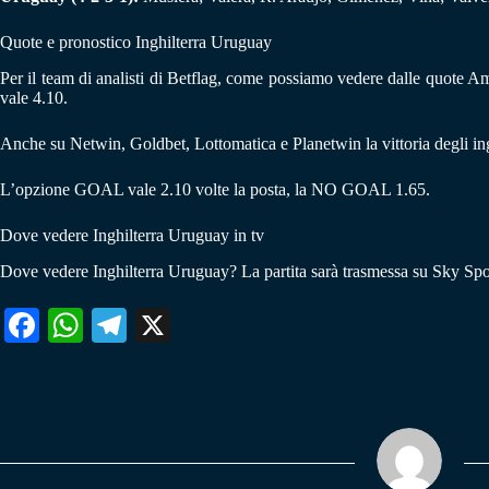
Quote e pronostico Inghilterra Uruguay
Per il team di analisti di Betflag, come possiamo vedere dalle quote Amic
vale 4.10.
Anche su Netwin, Goldbet, Lottomatica e Planetwin la vittoria degli ing
L’opzione GOAL vale 2.10 volte la posta, la NO GOAL 1.65.
Dove vedere Inghilterra Uruguay in tv
Dove vedere Inghilterra Uruguay? La partita sarà trasmessa su Sky Spo
Fa
W
Te
X
ce
ha
le
bo
ts
gr
ok
A
a
pp
m