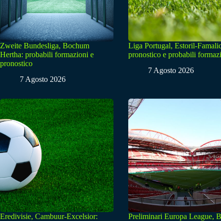
Zweite Bundesliga, Bochum
Liga Portugal, Estoril-Famali
Hertha: probabili formazioni e
pronostico e probabili formaz
pronostico
7 Agosto 2026
7 Agosto 2026
Eredivisie, Cambuur-Excelsior:
Preliminari Europa League, B