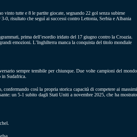
 vinto tutte e 8 le partite giocate, segnando 22 gol senza subirne
3-0, risultato che seguì ai successi contro Lettonia, Serbia e Albania
rammati, prima dell’esordio iridato del 17 giugno contro la Croazia.
randi emozioni. L’Inghilterra manca la conquista del titolo mondiale
 avversario sempre temibile per chiunque. Due volte campioni del mondo
 in Sudafrica.
, confermando così la propria storica capacità di competere ai massimi
pesante: un 5-1 subito dagli Stati Uniti a novembre 2025, che ha mostrato
chel.
elsa.