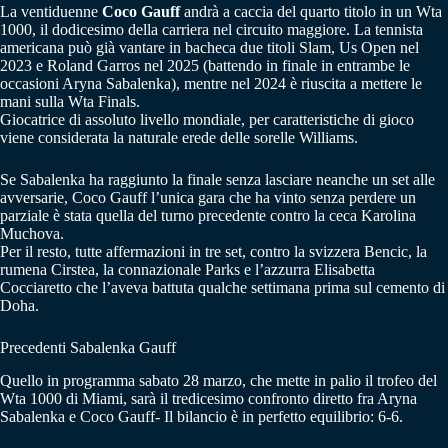
La ventiduenne
Coco Gauff
andrà a caccia del quarto titolo in un Wta
1000, il dodicesimo della carriera nel circuito maggiore. La tennista
americana può già vantare in bacheca due titoli Slam, Us Open nel
2023 e Roland Garros nel 2025 (battendo in finale in entrambe le
occasioni Aryna Sabalenka), mentre nel 2024 è riuscita a mettere le
mani sulla Wta Finals.
Giocatrice di assoluto livello mondiale, per caratteristiche di gioco
viene considerata la naturale erede delle sorelle Williams.
Se Sabalenka ha raggiunto la finale senza lasciare neanche un set alle
avversarie, Coco Gauff l’unica gara che ha vinto senza perdere un
parziale è stata quella del turno precedente contro la ceca Karolina
Muchova.
Per il resto, tutte affermazioni in tre set, contro la svizzera Bencic, la
rumena Cirstea, la connazionale Parks e l’azzurra Elisabetta
Cocciaretto che l’aveva battuta qualche settimana prima sul cemento di
Doha.
Precedenti Sabalenka Gauff
Quello in programma sabato 28 marzo, che mette in palio il trofeo del
Wta 1000 di Miami, sarà il tredicesimo confronto diretto fra Aryna
Sabalenka e Coco Gauff- Il bilancio è in perfetto equilibrio: 6-6.