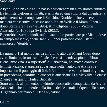
Sabalenka
Aryna Sabalenka
è ad un passo dall’ottenere un altro storico risultato.
La tennista bielorussa, infatti, è arrivata ad una vittoria dal diventare la
quinta tennista a completare il Sunshine Double – cioè vincere in
maniera consecutiva lo stesso anno Indian Wells e il Miami Open –
dopo Steffi Graf (1994 e 1996), Kim Clijsters (2005), Victoria
Azarenka (2016) e Iga Swiatek (2022).
E potrebbe essere, quindi, un’annata molto particolare per Miami dove,
in campo maschile, anche Jannik Sinner potrebbe conquistare il
clamoroso “double”.
La numero 1 al mondo arriva all’ultimo atto del Miami Open dopo
aver eliminato, in una semifinale che ci si attendeva più equilibrata,
Elena Rybakina. La superiorità di Sabalenka, nel match contro la
tennista kazaka, è apparsa abbastanza netta, tanto che Aryna si è
imposta con il punteggio di 6-4, 6-3 in un’ora e venti minuti di gioco.
In precedenza, sconfitte in due set le americane Li e McNally, la cinese
Zheng e, ai quarti, Hailey Baptiste.
Sono undici, al momento, le vittorie consecutive conquistate da Aryna
Sabalenka che non perde dalla finale dell’Australian Open dello scorso
31 gennaio per mano di Elena Rybakina.
Gauff