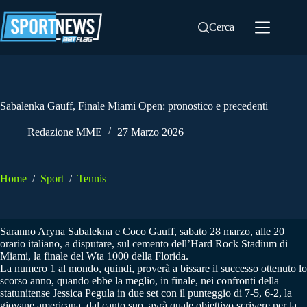
Salta
al
Cerca
contenuto
Sabalenka Gauff, Finale Miami Open: pronostico e precedenti
Redazione MME
27 Marzo 2026
Home
/
Sport
/
Tennis
Saranno Aryna Sabalekna e Coco Gauff, sabato 28 marzo, alle 20
orario italiano, a disputare, sul cemento dell’Hard Rock Stadium di
Miami, la finale del Wta 1000 della Florida.
La numero 1 al mondo, quindi, proverà a bissare il successo ottenuto lo
scorso anno, quando ebbe la meglio, in finale, nei confronti della
statunitense Jessica Pegula in due set con il punteggio di 7-5, 6-2, la
giovane americana, dal canto suo, avrà quale obiettivo scrivere per la