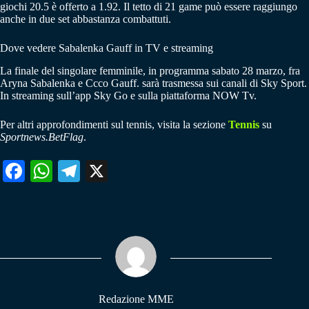
giochi 20.5 è offerto a 1.92. Il tetto di 21 game può essere raggiungo
anche in due set abbastanza combattuti.
Dove vedere Sabalenka Gauff in TV e streaming
La finale del singolare femminile, in programma sabato 28 marzo, fra
Aryna Sabalenka e Ccco Gauff. sarà trasmessa sui canali di Sky Sport.
In streaming sull’app Sky Go e sulla piattaforma NOW Tv.
Per altri approfondimenti sul tennis, visita la sezione
Tennis
su
Sportnews.BetFlag
.
Fa
W
Te
X
ce
ha
le
bo
ts
gr
ok
A
a
pp
m
Redazione MME