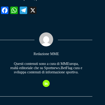
Fa
W
Te
X
ce
ha
le
bo
ts
gr
ok
A
a
pp
m
Redazione MME
Questi contenuti sono a cura di MMEuropa,
realtà editoriale che su Sportnews.BetFlag cura e
sviluppa contenuti di informazione sportiva.