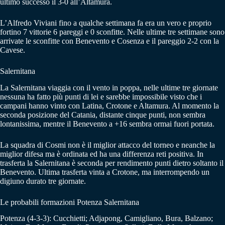
ultimo successo il 3-0 all’Altamura.
L’Alfredo Viviani fino a qualche settimana fa era un vero e proprio
fortino 7 vittorie 6 pareggi e 0 sconfitte. Nelle ultime tre settimane sono
arrivate le sconfitte con Benevento e Cosenza e il pareggio 2-2 con la
Cavese.
Salernitana
La Salernitana viaggia con il vento in poppa, nelle ultime tre giornate
nessuna ha fatto più punti di lei e sarebbe impossibile visto che i
campani hanno vinto con Latina, Crotone e Altamura. Al momento la
seconda posizione del Catania, distante cinque punti, non sembra
lontanissima, mentre il Benevento a +16 sembra ormai fuori portata.
La squadra di Cosmi non è il miglior attacco del torneo e neanche la
miglior difesa ma è ordinata ed ha una differenza reti positiva. In
trasferta la Salernitana è seconda per rendimento punti dietro soltanto il
Benevento. Ultima trasferta vinta a Crotone, ma interrompendo un
digiuno durato tre giornate.
Le probabili formazioni Potenza Salernitana
Potenza (4-3-3): Cucchietti; Adjapong, Camigliano, Bura, Balzano;