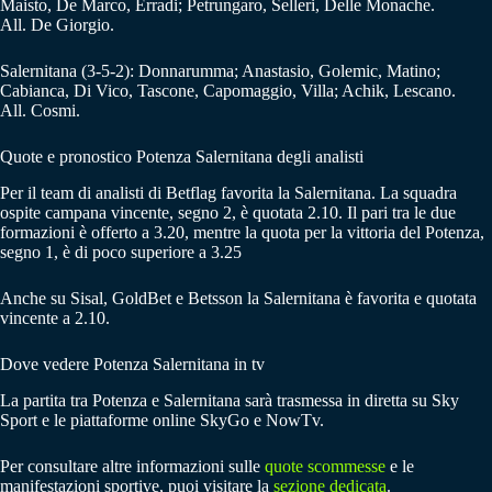
Maisto, De Marco, Erradi; Petrungaro, Selleri, Delle Monache.
All. De Giorgio.
Salernitana (3-5-2): Donnarumma; Anastasio, Golemic, Matino;
Cabianca, Di Vico, Tascone, Capomaggio, Villa; Achik, Lescano.
All. Cosmi.
Quote e pronostico Potenza Salernitana degli analisti
Per il team di analisti di Betflag favorita la Salernitana. La squadra
ospite campana vincente, segno 2, è quotata 2.10. Il pari tra le due
formazioni è offerto a 3.20, mentre la quota per la vittoria del Potenza,
segno 1, è di poco superiore a 3.25
Anche su Sisal, GoldBet e Betsson la Salernitana è favorita e quotata
vincente a 2.10.
Dove vedere Potenza Salernitana in tv
La partita tra Potenza e Salernitana sarà trasmessa in diretta su Sky
Sport e le piattaforme online SkyGo e NowTv.
Per consultare altre informazioni sulle
quote scommesse
e le
manifestazioni sportive, puoi visitare la
sezione dedicata
.