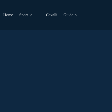
Home
Sport
Cavalli
Guide