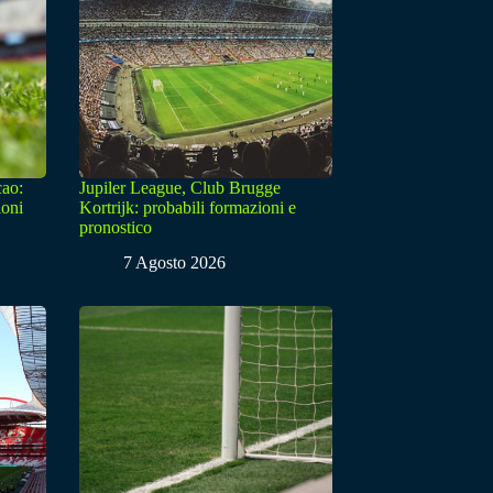
cao:
Jupiler League, Club Brugge
ioni
Kortrijk: probabili formazioni e
pronostico
7 Agosto 2026