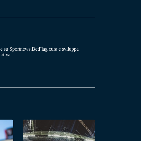
he su Sportnews.BetFlag cura e sviluppa
rtiva.