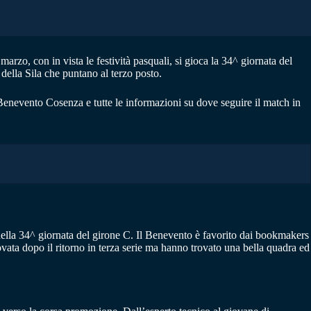
arzo, con in vista le festività pasquali, si gioca la 34^ giornata del
 della Sila che puntano al terzo posto.
 Benevento Cosenza e tutte le informazioni su dove seguire il match in
 della 34^ giornata del girone C. Il Benevento è favorito dai bookmakers
vata dopo il ritorno in terza serie ma hanno trovato una bella quadra ed