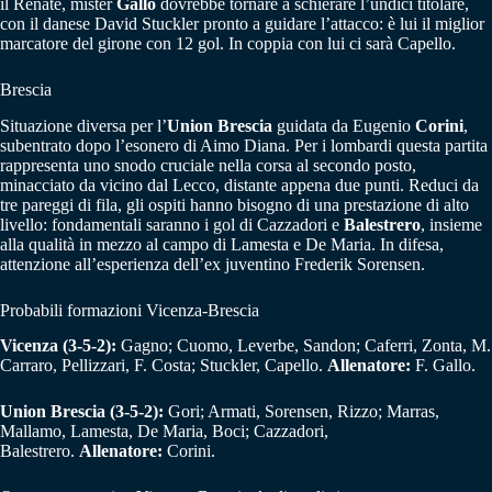
il Renate, mister
Gallo
dovrebbe tornare a schierare l’undici titolare,
con il danese David Stuckler pronto a guidare l’attacco: è lui il miglior
marcatore del girone con 12 gol. In coppia con lui ci sarà Capello.
Brescia
Situazione diversa per l’
Union Brescia
guidata da Eugenio
Corini
,
subentrato dopo l’esonero di Aimo Diana. Per i lombardi questa partita
rappresenta uno snodo cruciale nella corsa al secondo posto,
minacciato da vicino dal Lecco, distante appena due punti. Reduci da
tre pareggi di fila, gli ospiti hanno bisogno di una prestazione di alto
livello: fondamentali saranno i gol di Cazzadori e
Balestrero
, insieme
alla qualità in mezzo al campo di Lamesta e De Maria. In difesa,
attenzione all’esperienza dell’ex juventino Frederik Sorensen.
Probabili formazioni Vicenza-Brescia
Vicenza (3-5-2):
Gagno; Cuomo, Leverbe, Sandon; Caferri, Zonta, M.
Carraro, Pellizzari, F. Costa; Stuckler, Capello.
Allenatore:
F. Gallo.
Union Brescia (3-5-2):
Gori; Armati, Sorensen, Rizzo; Marras,
Mallamo, Lamesta, De Maria, Boci; Cazzadori,
Balestrero.
Allenatore:
Corini.