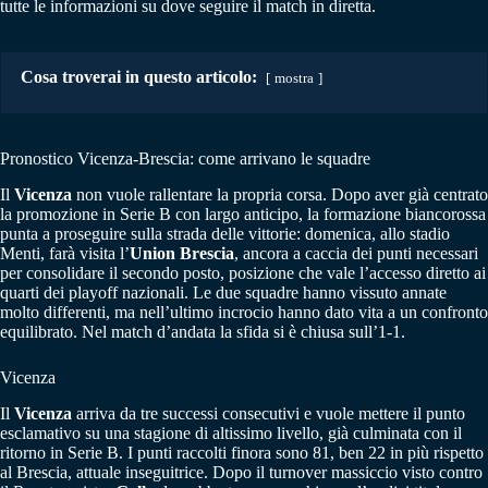
tutte le informazioni su dove seguire il match in diretta.
Cosa troverai in questo articolo:
mostra
Pronostico Vicenza-Brescia: come arrivano le squadre
Il
Vicenza
non vuole rallentare la propria corsa. Dopo aver già centrato
la promozione in Serie B con largo anticipo, la formazione biancorossa
punta a proseguire sulla strada delle vittorie: domenica, allo stadio
Menti, farà visita l’
Union Brescia
, ancora a caccia dei punti necessari
per consolidare il secondo posto, posizione che vale l’accesso diretto ai
quarti dei playoff nazionali. Le due squadre hanno vissuto annate
molto differenti, ma nell’ultimo incrocio hanno dato vita a un confronto
equilibrato. Nel match d’andata la sfida si è chiusa sull’1-1.
Vicenza
Il
Vicenza
arriva da tre successi consecutivi e vuole mettere il punto
esclamativo su una stagione di altissimo livello, già culminata con il
ritorno in Serie B. I punti raccolti finora sono 81, ben 22 in più rispetto
al Brescia, attuale inseguitrice. Dopo il turnover massiccio visto contro