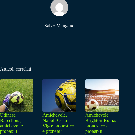
pp
m
Salvo Mangano
Articoli correlati
Udinese
Amichevole,
Amichevole,
Barcellona,
Napoli-Celta
Brighton-Roma:
amichevole:
Vigo: pronostico
pronostico e
probabili
e probabili
probabili