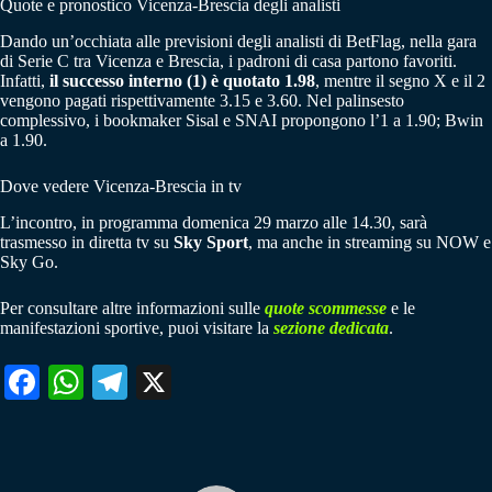
Quote e pronostico Vicenza-Brescia degli analisti
Dando un’occhiata alle previsioni degli analisti di BetFlag, nella gara
di Serie C tra Vicenza e Brescia, i padroni di casa partono favoriti.
Infatti,
il successo interno (1) è quotato 1.98
, mentre il segno X e il 2
vengono pagati rispettivamente 3.15 e 3.60. Nel palinsesto
complessivo, i bookmaker Sisal e SNAI propongono l’1 a 1.90; Bwin
a 1.90.
Dove vedere Vicenza-Brescia in tv
L’incontro, in programma domenica 29 marzo alle 14.30, sarà
trasmesso in diretta tv su
Sky Sport
, ma anche in streaming su NOW e
Sky Go.
Per consultare altre informazioni sulle
quote scommesse
e le
manifestazioni sportive, puoi visitare la
sezione dedicata
.
Fa
W
Te
X
ce
ha
le
bo
ts
gr
ok
A
a