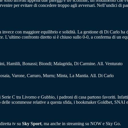
 sono arrivati appena due pareggi e tre sconfitte, un rendimento che evi
rvenire per evitare di concedere troppo agli avversari. Nell’undici di part
enta invece con maggiore equilibrio e solidità. La gestione di Di Carlo ha
nze. L’ultimo confronto diretto si è chiuso sullo 0-0, a conferma di un eq
ini, Hamlili, Bonassi; Biondi; Malagrida, Di Carmine. All. Venturato
Rosaia, Varone, Carraro, Murru; Minta, La Mantia. All. Di Carlo
i Serie C tra Livorno e Gubbio, i padroni di casa partono favoriti. Infatt
o delle scommesse relative a questa sfida, i bookmaker Goldbet, SNAI 
diretta tv su
Sky Sport
, ma anche in streaming su NOW e Sky Go.