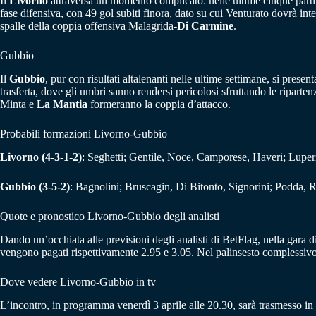
Il
Livorno
attraversa un momento complicato: nelle ultime cinque partite
fase difensiva, con 49 gol subiti finora, dato su cui Venturato dovrà inte
spalle della coppia offensiva Malagrida-
Di Carmine
.
Gubbio
Il
Gubbio
, pur con risultati altalenanti nelle ultime settimane, si pres
trasferta, dove gli umbri sanno rendersi pericolosi sfruttando le riparte
Minta e
La Mantia
formeranno la coppia d’attacco.
Probabili formazioni Livorno-Gubbio
Livorno (4-3-1-2)
: Seghetti; Gentile, Noce, Camporese, Haveri; Luper
Gubbio (3-5-2)
: Bagnolini; Bruscagin, Di Bitonto, Signorini; Podda, 
Quote e pronostico Livorno-Gubbio degli analisti
Dando un’occhiata alle previsioni degli analisti di BetFlag, nella gara d
vengono pagati rispettivamente 2.95 e 3.05. Nel palinsesto complessiv
Dove vedere Livorno-Gubbio in tv
L’incontro, in programma venerdì 3 aprile alle 20.30, sarà trasmesso in 