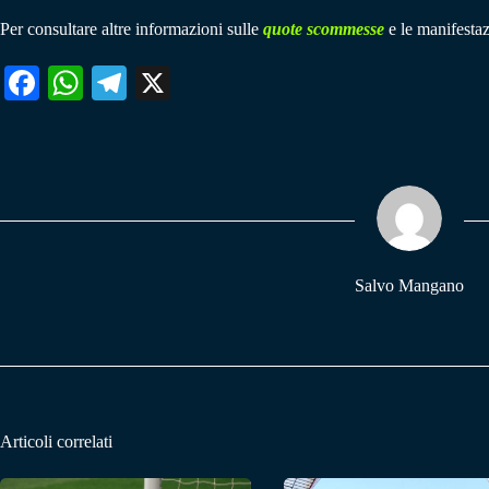
Per consultare altre informazioni sulle
quote scommesse
e le manifestaz
Fa
W
Te
X
ce
ha
le
bo
ts
gr
ok
A
a
pp
m
Salvo Mangano
Articoli correlati