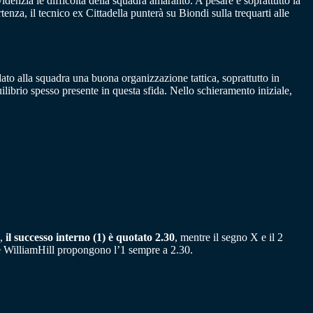
denzia le difficoltà della squadra amaranto. A pesare è soprattutto la
enza, il tecnico ex Cittadella punterà su Biondi sulla trequarti alle
 dato alla squadra una buona organizzazione tattica, soprattutto in
uilibrio spesso presente in questa sfida. Nello schieramento iniziale,
i,
il successo interno (1) è quotato 2.30
, mentre il segno X e il 2
e WilliamHill propongono l’1 sempre a 2.30.