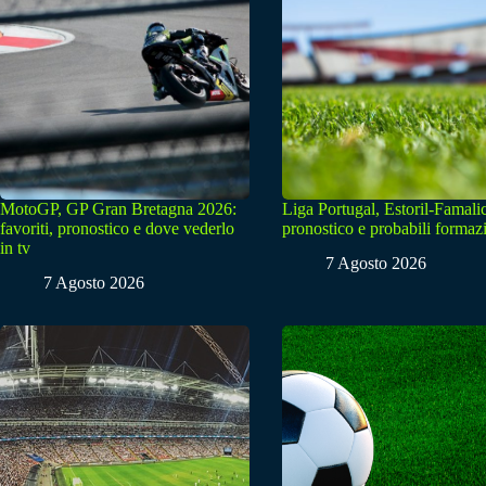
MotoGP, GP Gran Bretagna 2026:
Liga Portugal, Estoril-Famali
favoriti, pronostico e dove vederlo
pronostico e probabili formaz
in tv
7 Agosto 2026
7 Agosto 2026