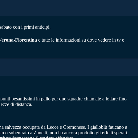
abato con i primi anticipi.
Verona-Fiorentina
e tutte le informazioni su dove vedere in tv e
n punti pesantissimi in palio per due squadre chiamate a lottare fino
ezze di distanza.
zona salvezza occupata da Lecce e Cremonese. I gialloblù faticano a
rco subentrato a Zanetti, non ha ancora prodotto gli effetti sperati.