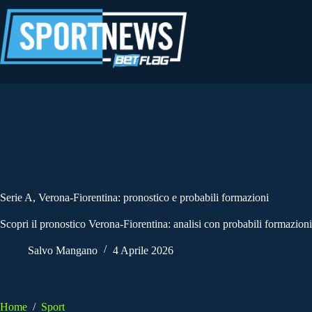
Salta
al
contenuto
Serie A, Verona-Fiorentina: pronostico e probabili formazioni
Scopri il pronostico Verona-Fiorentina: analisi con probabili formazion
Salvo Mangano
4 Aprile 2026
Home
/
Sport