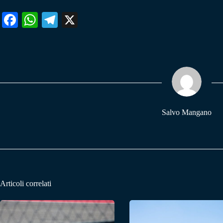
Fa
W
Te
X
ce
ha
le
bo
ts
gr
ok
A
a
pp
m
Salvo Mangano
Articoli correlati