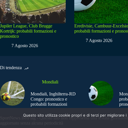
Jupiler League, Club Brugge
Eredivisie, Cambuur-Excelsio
Kortrijk: probabili formazioni e
probabili formazioni e pronos
pronostico
7 Agosto 2026
7 Agosto 2026
Di tendenza
Mondiali
Mondiali, Inghilterra-RD
Mond
Congo: pronostico e
prob
probabili formazioni
pron
Questo sito utilizza cookie propri e di terzi per migliorar
SportNews.BetFlag - Questo sito non rappresenta una testata giornalist
aggiornato senza alcuna periodicità