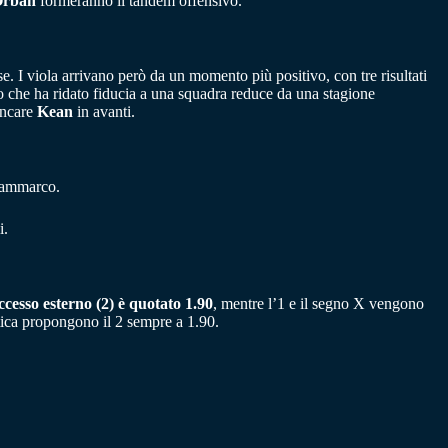
rban
formeranno il tandem offensivo.
 I viola arrivano però da un momento più positivo, con tre risultati
otto che ha ridato fiducia a una squadra reduce da una stagione
ancare
Kean
in avanti.
ammarco.
i.
uccesso esterno (2) è quotato 1.90
, mentre l’1 e il segno X vengono
tica propongono il 2 sempre a 1.90.