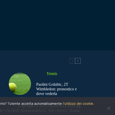
Tennis
Paolini Golubic, 2T
Wimbledon: pronostico e
dove vederla
nsento" l'utente accetta automaticamente
l'utilizzo dei cookie.
Copyright © 2025 SportNews BetFlag
e: Via degli Aldobrandeschi, 300 | 00163 | Roma