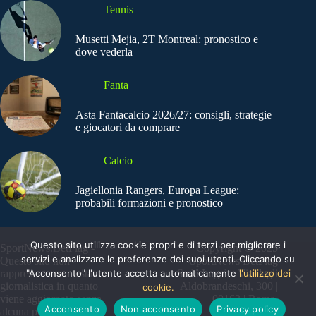
Tennis
Musetti Mejia, 2T Montreal: pronostico e
dove vederla
Fanta
Asta Fantacalcio 2026/27: consigli, strategie
e giocatori da comprare
Calcio
Jagiellonia Rangers, Europa League:
probabili formazioni e pronostico
Questo sito utilizza cookie propri e di terzi per migliorare i
SportNews.BetFlag -
Copyright © 2025
servizi e analizzare le preferenze dei suoi utenti. Cliccando su
Questo sito non
SportNews BetFlag
"Acconsento" l'utente accetta automaticamente
l'utilizzo dei
rappresenta una testata
Sede Legale: Via degli
giornalistica in quanto
Aldobrandeschi, 300 |
cookie.
viene aggiornato senza
00163 | Roma
Acconsento
Non acconsento
Privacy policy
alcuna periodicità