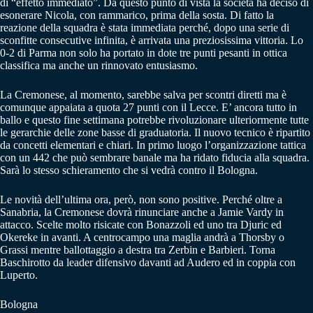
di “effetto immediato”. Da questo punto di vista la società ha deciso di
esonerare Nicola, con rammarico, prima della sosta. Di fatto la
reazione della squadra è stata immediata perché, dopo una serie di
sconfitte consecutive infinita, è arrivata una preziosissima vittoria. Lo
0-2 di Parma non solo ha portato in dote tre punti pesanti in ottica
classifica ma anche un rinnovato entusiasmo.
La Cremonese, al momento, sarebbe salva per scontri diretti ma è
comunque appaiata a quota 27 punti con il Lecce. E’ ancora tutto in
ballo e questo fine settimana potrebbe rivoluzionare ulteriormente tutte
le gerarchie delle zone basse di graduatoria. Il nuovo tecnico è ripartito
da concetti elementari e chiari. In primo luogo l’organizzazione tattica
con un 442 che può sembrare banale ma ha ridato fiducia alla squadra.
Sarà lo stesso schieramento che si vedrà contro il Bologna.
Le novità dell’ultima ora, però, non sono positive. Perché oltre a
Sanabria, la Cremonese dovrà rinunciare anche a Jamie Vardy in
attacco. Scelte molto risicate con Bonazzoli ed uno tra Djuric ed
Okereke in avanti. A centrocampo una maglia andrà a Thorsby o
Grassi mentre ballottaggio a destra tra Zerbin e Barbieri. Torna
Baschirotto da leader difensivo davanti ad Audero ed in coppia con
Luperto.
Bologna