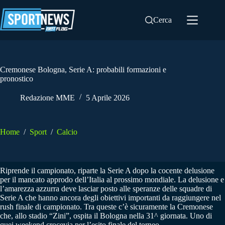
Salta
al
Cerca
contenuto
Cremonese Bologna, Serie A: probabili formazioni e
pronostico
Redazione MME
5 Aprile 2026
Home
/
Sport
/
Calcio
Riprende il campionato, riparte la Serie A dopo la cocente delusione
per il mancato approdo dell’Italia al prossimo mondiale. La delusione e
l’amarezza azzurra deve lasciar posto alle speranze delle squadre di
Serie A che hanno ancora degli obiettivi importanti da raggiungere nel
rush finale di campionato. Tra queste c’è sicuramente la Cremonese
che, allo stadio “Zini”, ospita il Bologna nella 31^ giornata. Uno di
quei weekend crocevia per l’esito finale del torneo.