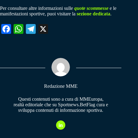
Per consultare altre informazioni sulle
quote scommesse
e le
manifestazioni sportive, puoi visitare la
sezione dedicata
.
Fa
W
Te
X
ce
ha
le
bo
ts
gr
ok
A
a
pp
m
Redazione MME
Questi contenuti sono a cura di MMEuropa,
realtà editoriale che su Sportnews.BetFlag cura e
sviluppa contenuti di informazione sportiva.