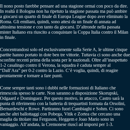
Il nono posto farebbe pensare ad una stagione ormai con poco da dire.
In realtà il Bologna non ha ripetuto la stagione passata ma può ambire
a giocarsi un quarto di finale di Europa League dopo aver eliminato la
Roma. Gli emiliani, quindi, sono attesi da un finale di annata ad
altissima tensione e con tanto da giocarsi. D’altronde nella passata
mister Italiano era riuscito a conquistare la Coppa Italia contro il Milan
in finale.
Concentrandosi solo ed esclusivamente sulla Serie A, le ultime cinque
partite hanno portato in dote ben tre vittorie. Tuttavia ci sono anche due
sconfitte recenti prima della sosta per le nazionali. Oltre all’inaspettato
1-2 casalingo contro il Verona, la squadra è caduta sempre al
“Dall’Ara” per 0-2 contro la Lazio. C’è voglia, quindi, di reagire
prontamente e tornare a fare punti.
Come sempre tanti sono i dubbi nelle formazioni di Italiano che
rimescola spesso le carte. Non saranno a disposizione Skorupski,
Odgaard e Dominguez. Per questo motivo, in attacco, Castro sarà la
punta di riferimento con la batteria di trequartisti formata da Orsolini,
Bernardeschi e Rowe. Partiranno fuori Cambiaghi e Sohm. Ci sono
anche altri ballottaggi con Pobega, Vitik e Zortea che cercano una
maglia da titolare ma Ferguson, Heggem e Joao Mario sono in
vantaggio. All’andata, la Cremonese riuscì ad imporsi per 1-3.