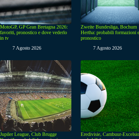
MotoGP, GP Gran Bretagna 2026:
Zweite Bundesliga, Bochum
favoriti, pronostico e dove vederlo
Hertha: probabili formazioni 
in tv
pronostico
7 Agosto 2026
7 Agosto 2026
Jupiler League, Club Brugge
Eredivisie, Cambuur-Excelsio