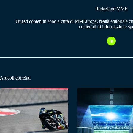
Redazione MME
Questi contenuti sono a cura di MMEuropa, realtà editoriale c
contenuti di informazione spo
Articoli correlati