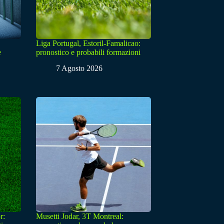
Liga Portugal, Estoril-Famalicao:
e
pronostico e probabili formazioni
7 Agosto 2026
r:
Musetti Jodar, 3T Montreal: