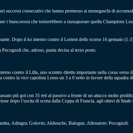
i sei successi consecutivi che hanno permesso ai monegaschi di accomoda
lare i biancorossi che tornerebbero a riassaporare quella Champions Lea
ante. Dopo il ko interno contro il Lorient dello scorso 16 gennaio (1-
a Pocognoli che, adesso, punta decisa al terzo posto.
interno contro il Lilla, uno scontro diretto importante nella corsa verso 
a contro la vice capolista Lenss un 3 a 0 netto in favore della squadra di
sato più gol con 35 reti al passivo a fronte di un attacco molto prolifico
one dopo l’uscita di scena dalla Coppa di Francia, agli ottavi di finale co
amba, Adingra; Golovin; Akliouche, Balogun. Allenatore: Pocognoli.