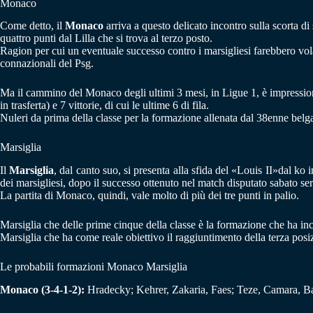
Monaco
Come detto, il
Monaco
arriva a questo delicato incontro sulla scorta d
quattro punti dal Lilla che si trova al terzo posto.
Ragion per cui un eventuale successo contro i marsigliesi farebbero vo
connazionali del Psg.
Ma il cammino del Monaco degli ultimi 3 mesi, in Ligue 1, è impression
in trasferta) e 7 vittorie, di cui le ultime 6 di fila.
Nuleri da prima della classe per la formazione allenata dal 38enne belg
Marsiglia
Il
Marsiglia
, dal canto suo, si presenta alla sfida del «Louis II»dal ko 
dei marsigliesi, dopo il successo ottenuto nel match disputato sabato ser
La partita di Monaco, quindi, vale molto di più dei tre punti in palio.
Marsiglia che delle prime cinque della classe è la formazione che ha incas
Marsiglia che ha come reale obiettivo il raggiuntimento della terza posizi
Le probabili formazioni Monaco Marsiglia
Monaco (3-4-1-2):
Hradecky; Kehrer, Zakaria, Faes; Teze, Camara, B