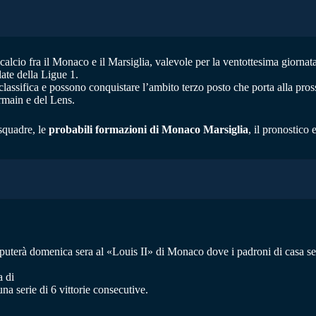
 calcio fra il Monaco e il Marsiglia, valevole per la ventottesima giornat
late della Ligue 1.
e classifica e possono conquistare l’ambito terzo posto che porta alla 
rmain e del Lens.
squadre, le
probabili formazioni di Monaco Marsiglia
, il pronostico 
puterà domenica sera al «Louis II» di Monaco dove i padroni di casa se l
a di
a serie di 6 vittorie consecutive.