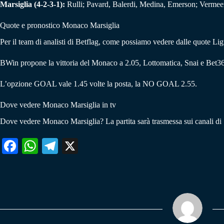
Marsiglia (4-2-3-1):
Rulli; Pavard, Balerdi, Medina, Emerson; Vermee
Quote e pronostico Monaco Marsiglia
Per il team di analisti di Betflag, come possiamo vedere dalle quote Ligu
BWin propone la vittoria del Monaco a 2.05, Lottomatica, Snai e Bet36
L’opzione GOAL vale 1.45 volte la posta, la NO GOAL 2.55.
Dove vedere Monaco Marsiglia in tv
Dove vedere Monaco Marsiglia? La partita sarà trasmessa sui canali d
Fa
W
Te
X
ce
ha
le
bo
ts
gr
ok
A
a
pp
m