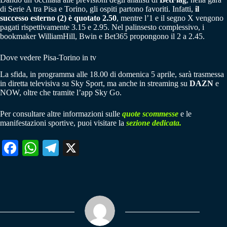
di Serie A tra Pisa e Torino, gli ospiti partono favoriti. Infatti,
il
successo esterno (2) è quotato 2.50
, mentre l’1 e il segno X vengono
pagati rispettivamente 3.15 e 2.95. Nel palinsesto complessivo, i
bookmaker WilliamHill, Bwin e Bet365 propongono il 2 a 2.45.
Dove vedere Pisa-Torino in tv
La sfida, in programma alle 18.00 di domenica 5 aprile, sarà trasmessa
in diretta televisiva su Sky Sport, ma anche in streaming su
DAZN
e
NOW, oltre che tramite l’app Sky Go.
Per consultare altre informazioni sulle
quote scommesse
e le
manifestazioni sportive, puoi visitare la
sezione dedicata.
Fa
W
Te
X
ce
ha
le
bo
ts
gr
ok
A
a
pp
m