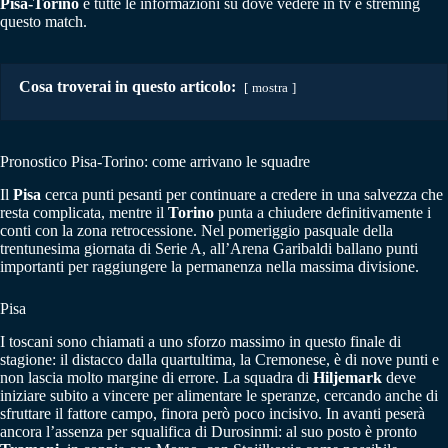
Pisa-Torino
e tutte le informazioni su dove vedere in tv e streming
questo match.
Cosa troverai in questo articolo:
mostra
Pronostico Pisa-Torino: come arrivano le squadre
Il
Pisa
cerca punti pesanti per continuare a credere in una salvezza che
resta complicata, mentre il
Torino
punta a chiudere definitivamente i
conti con la zona retrocessione. Nel pomeriggio pasquale della
trentunesima giornata di Serie A, all’Arena Garibaldi ballano punti
importanti per raggiungere la permanenza nella massima divisione.
Pisa
I toscani sono chiamati a uno sforzo massimo in questo finale di
stagione: il distacco dalla quartultima, la Cremonese, è di nove punti e
non lascia molto margine di errore. La squadra di
Hiljemark
deve
iniziare subito a vincere per alimentare le speranze, cercando anche di
sfruttare il fattore campo, finora però poco incisivo. In avanti peserà
ancora l’assenza per squalifica di Durosinmi: al suo posto è pronto