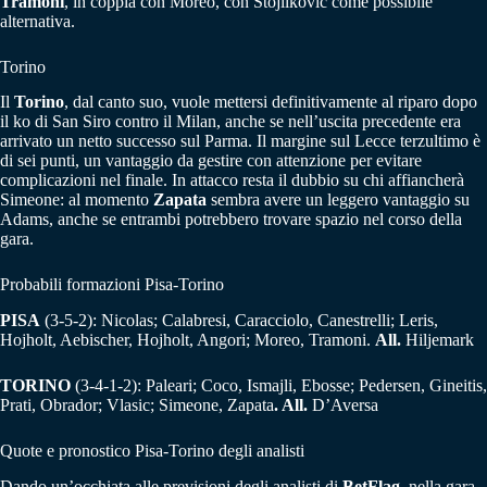
Tramoni
, in coppia con Moreo, con Stojilkovic come possibile
alternativa.
Torino
Il
Torino
, dal canto suo, vuole mettersi definitivamente al riparo dopo
il ko di San Siro contro il Milan, anche se nell’uscita precedente era
arrivato un netto successo sul Parma. Il margine sul Lecce terzultimo è
di sei punti, un vantaggio da gestire con attenzione per evitare
complicazioni nel finale. In attacco resta il dubbio su chi affiancherà
Simeone: al momento
Zapata
sembra avere un leggero vantaggio su
Adams, anche se entrambi potrebbero trovare spazio nel corso della
gara.
Probabili formazioni Pisa-Torino
PISA
(3-5-2): Nicolas; Calabresi, Caracciolo, Canestrelli; Leris,
Hojholt, Aebischer, Hojholt, Angori; Moreo, Tramoni.
All.
Hiljemark
TORINO
(3-4-1-2): Paleari; Coco, Ismajli, Ebosse; Pedersen, Gineitis,
Prati, Obrador; Vlasic; Simeone, Zapata
. All.
D’Aversa
Quote e pronostico Pisa-Torino degli analisti
Dando un’occhiata alle previsioni degli analisti di
BetFlag
, nella gara