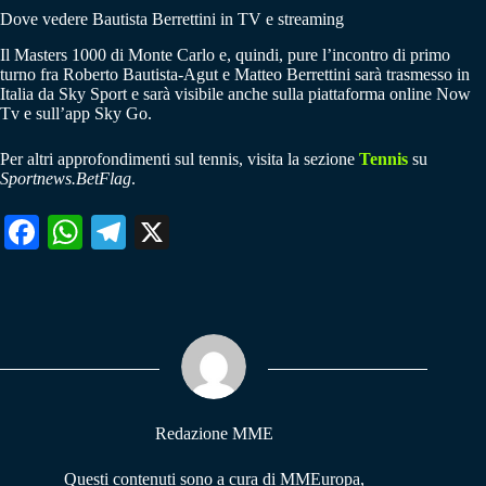
Dove vedere Bautista Berrettini in TV e streaming
Il Masters 1000 di Monte Carlo e, quindi, pure l’incontro di primo
turno fra Roberto Bautista-Agut e Matteo Berrettini sarà trasmesso in
Italia da Sky Sport e sarà visibile anche sulla piattaforma online Now
Tv e sull’app Sky Go.
Per altri approfondimenti sul tennis, visita la sezione
Tennis
su
Sportnews.BetFlag
.
Fa
W
Te
X
ce
ha
le
bo
ts
gr
ok
A
a
pp
m
Redazione MME
Questi contenuti sono a cura di MMEuropa,