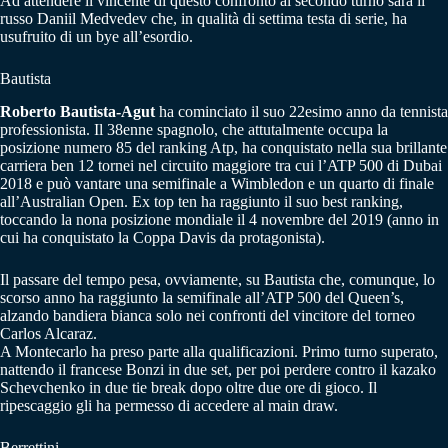
Ad attendere il vincente di questo confronto al secondo turno sarà il
russo Daniil Medvedev che, in qualità di settima testa di serie, ha
usufruito di un bye all’esordio.
Bautista
Roberto Bautista-Agut
ha cominciato il suo 22esimo anno da tennista
professionista. Il 38enne spagnolo, che attutalmente occupa la
posizione numero 85 del ranking Atp, ha conquistato nella sua brillante
carriera ben 12 tornei nel circuito maggiore tra cui l’ATP 500 di Dubai
2018 e può vantare una semifinale a Wimbledon e un quarto di finale
all’Australian Open. Ex top ten ha raggiunto il suo best ranking,
toccando la nona posizione mondiale il 4 novembre del 2019 (anno in
cui ha conquistato la Coppa Davis da protagonista).
Il passare del tempo pesa, ovviamente, su Bautista che, comunque, lo
scorso anno ha raggiunto la semifinale all’ATP 500 del Queen’s,
alzando bandiera bianca solo nei confronti del vincitore del torneo
Carlos Alcaraz.
A Montecarlo ha preso parte alla qualificazioni. Primo turno superato,
nattendo il francese Bonzi in due set, per poi perdere contro il kazako
Schevchenko in due tie break dopo oltre due ore di gioco. Il
ripescaggio gli ha permesso di accedere al main draw.
Berrettini