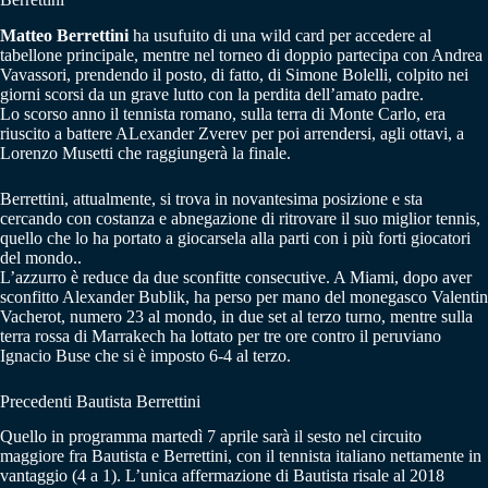
Matteo Berrettini
ha usufuito di una wild card per accedere al
tabellone principale, mentre nel torneo di doppio partecipa con Andrea
Vavassori, prendendo il posto, di fatto, di Simone Bolelli, colpito nei
giorni scorsi da un grave lutto con la perdita dell’amato padre.
Lo scorso anno il tennista romano, sulla terra di Monte Carlo, era
riuscito a battere ALexander Zverev per poi arrendersi, agli ottavi, a
Lorenzo Musetti che raggiungerà la finale.
Berrettini, attualmente, si trova in novantesima posizione e sta
cercando con costanza e abnegazione di ritrovare il suo miglior tennis,
quello che lo ha portato a giocarsela alla parti con i più forti giocatori
del mondo..
L’azzurro è reduce da due sconfitte consecutive. A Miami, dopo aver
sconfitto Alexander Bublik, ha perso per mano del monegasco Valentin
Vacherot, numero 23 al mondo, in due set al terzo turno, mentre sulla
terra rossa di Marrakech ha lottato per tre ore contro il peruviano
Ignacio Buse che si è imposto 6-4 al terzo.
Precedenti Bautista Berrettini
Quello in programma martedì 7 aprile sarà il sesto nel circuito
maggiore fra Bautista e Berrettini, con il tennista italiano nettamente in
vantaggio (4 a 1). L’unica affermazione di Bautista risale al 2018