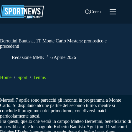
Salta
al
Cerca
contenuto
Berrettini Bautista, 1T Monte Carlo Masters: pronostico e
precedenti
Redazione MME
6 Aprile 2026
Home
/
Sport
/
Tennis
Martedì 7 aprile sono parecchi gli incontri in programma a Monte
Carlo. Si disputano alcune partite del secondo turno, mentre si
conclude il programma del primo turno, con diversi match
particolarmente attesi.
Fra questi, quello che vedrà in campo Matteo Berrettini, beneficiario di
una wild card, e lo spagnolo Roberto Bautista-Agut (ore 11 sul court
Rainier III) che è approdato in main draw da lucky loser, dopo