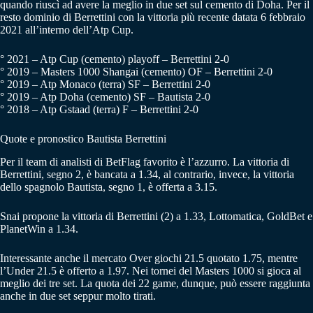
quando riuscì ad avere la meglio in due set sul cemento di Doha. Per il
resto dominio di Berrettini con la vittoria più recente datata 6 febbraio
2021 all’interno dell’Atp Cup.
° 2021 – Atp Cup (cemento) playoff – Berrettini 2-0
° 2019 – Masters 1000 Shangai (cemento) OF – Berrettini 2-0
° 2019 – Atp Monaco (terra) SF – Berrettini 2-0
° 2019 – Atp Doha (cemento) SF – Bautista 2-0
° 2018 – Atp Gstaad (terra) F – Berrettini 2-0
Quote e pronostico Bautista Berrettini
Per il team di analisti di BetFlag favorito è l’azzurro. La vittoria di
Berrettini, segno 2, è bancata a 1.34, al contrario, invece, la vittoria
dello spagnolo Bautista, segno 1, è offerta a 3.15.
Snai propone la vittoria di Berrettini (2) a 1.33, Lottomatica, GoldBet e
PlanetWin a 1.34.
Interessante anche il mercato Over giochi 21.5 quotato 1.75, mentre
l’Under 21.5 è offerto a 1.97. Nei tornei del Masters 1000 si gioca al
meglio dei tre set. La quota dei 22 game, dunque, può essere raggiunta
anche in due set seppur molto tirati.