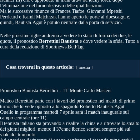
l’eliminazione nel turno decisivo delle qualificazioni.
Ma le successive rinunce di Frances Tiafoe, Giovanni Mpetshi
Perricard e Kamil Majchrzak hanno aperto le porte ai ripescaggi e,
quindi, Bautista-Agut è potuto rientrare dalla porta di servizio.
Nelle prossime righe andremo a vedere lo stato di forma dei due, le
quote, il pronostico
Berrettini Bautista
e dove vedere la sfida. Tutto a
cura della redazione di Sportnews.BetFlag.
Cosa troverai in questo articolo:
mostra
Pronostico Bautista Berrettini – 1T Monte Carlo Masters
Matteo Berrettini parte con i favori del pronostico nel match di primo
turno che lo vede opposto allo spagnolo Roberto Bautista-Agut.
Quello in programma martedì 7 aprile sarà il match inaugurale sul
campo centrale (ore 11).
Il tennista italiano sta provando a risalire la china e a ritrovare lo smalto
dei giorni migliori, mentre il 37enne iberico sembra sempre più sul
viale del tramonto.