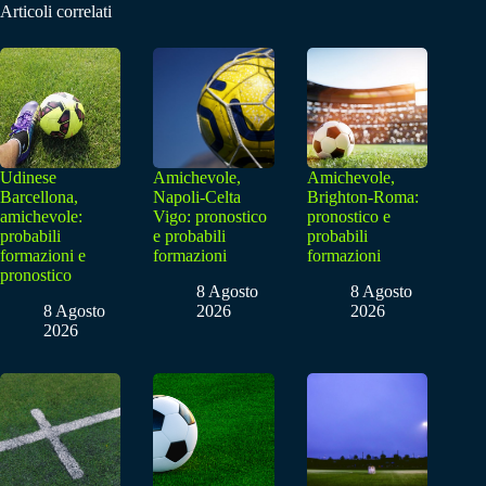
Articoli correlati
Udinese
Amichevole,
Amichevole,
Barcellona,
Napoli-Celta
Brighton-Roma:
amichevole:
Vigo: pronostico
pronostico e
probabili
e probabili
probabili
formazioni e
formazioni
formazioni
pronostico
8 Agosto
8 Agosto
8 Agosto
2026
2026
2026