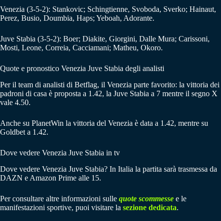
Venezia (3-5-2): Stankovic; Schingtienne, Svoboda, Sverko; Hainaut,
Perez, Busio, Doumbia, Haps; Yeboah, Adorante.
Juve Stabia (3-5-2): Boer; Diakite, Giorgini, Dalle Mura; Carissoni,
Mosti, Leone, Correia, Cacciamani; Matheu, Okoro.
Quote e pronostico Venezia Juve Stabia degli analisti
Per il team di analisti di Betflag, il Venezia parte favorito: la vittoria dei
padroni di casa è proposta a 1.42, la Juve Stabia a 7 mentre il segno X
vale 4.50.
Anche su PlanetWin la vittoria del Venezia è data a 1.42, mentre su
Goldbet a 1.42.
Dove vedere Venezia Juve Stabia in tv
Dove vedere Venezia Juve Stabia? In Italia la partita sarà trasmessa da
DAZN e Amazon Prime alle 15.
Per consultare altre informazioni sulle
quote scommesse
e le
manifestazioni sportive, puoi visitare la
sezione dedicata
.