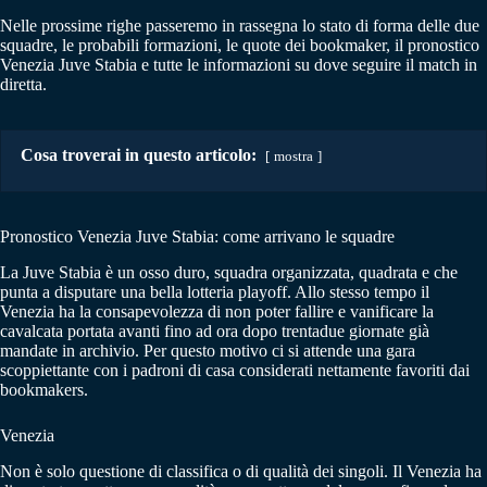
Nelle prossime righe passeremo in rassegna lo stato di forma delle due
squadre, le probabili formazioni, le quote dei bookmaker, il pronostico
Venezia Juve Stabia e tutte le informazioni su dove seguire il match in
diretta.
Cosa troverai in questo articolo:
mostra
Pronostico Venezia Juve Stabia: come arrivano le squadre
La Juve Stabia è un osso duro, squadra organizzata, quadrata e che
punta a disputare una bella lotteria playoff. Allo stesso tempo il
Venezia ha la consapevolezza di non poter fallire e vanificare la
cavalcata portata avanti fino ad ora dopo trentadue giornate già
mandate in archivio. Per questo motivo ci si attende una gara
scoppiettante con i padroni di casa considerati nettamente favoriti dai
bookmakers.
Venezia
Non è solo questione di classifica o di qualità dei singoli. Il Venezia ha