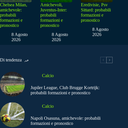
Chelsea Milan,
Amichevoli,
Eredivisie, Psv
amichevole:
Juventus-Inter:
Sittard: probabili
probabili
probabili
formazioni e
formazioni e
formazioni e
pronostico
pronostico
pronostico
8 Agosto
8 Agosto
8 Agosto
2026
2026
2026
Di tendenza
Calcio
Jupiler League, Club Brugge Kortrijk:
probabili formazioni e pronostico
Calcio
Napoli Osasuna, amichevole: probabili
formazioni e pronostico